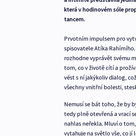
která v hodinovém sóle pro
tancem.
Prvotním impulsem pro vytv
spisovatele Atíka Rahímího.
rozhodne vyprávět svému muž
tom, co v životě cítí a prož
vést s ní jakýkoliv dialog, 
všechny vnitřní bolesti, stes
Nemusí se bát toho, že by by
tedy plně otevřená a vrací s
nahlas neřekla. Mluví o tom
vytahuje na světlo vše, co jí