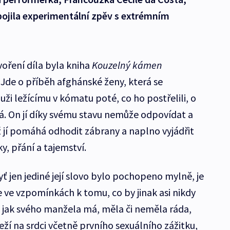
pojila experimentální zpěv s extrémním
oření díla byla kniha
Kouzelný kámen
 Jde o příběh afghánské ženy, která se
i ležícímu v kómatu poté, co ho postřelili, o
ívá. On jí díky svému stavu nemůže odpovídat a
což jí pomáhá odhodit zábrany a naplno vyjádřit
ky, přání a tajemství.
ť jen jediné její slovo bylo pochopeno mylně, je
e ve vzpomínkách k tomu, co by jinak asi nikdy
, jak svého manžela má, měla či neměla ráda,
 leží na srdci včetně prvního sexuálního zážitku,