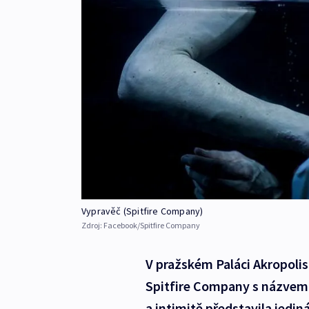
Vypravěč (Spitfire Company)
Zdroj:
Facebook/Spitfire Company
V pražském Paláci Akropolis
Spitfire Company s názvem 
a intimitě představila jedi