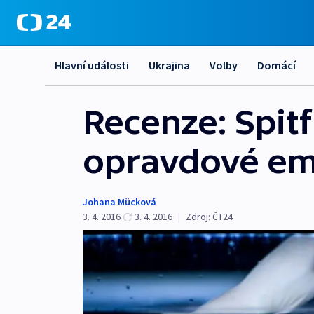
Hlavní události
Ukrajina
Volby
Domácí
Recenze: Spit
opravdové e
Johana Mücková
3. 4. 2016
3. 4. 2016
|
Zdroj:
ČT24