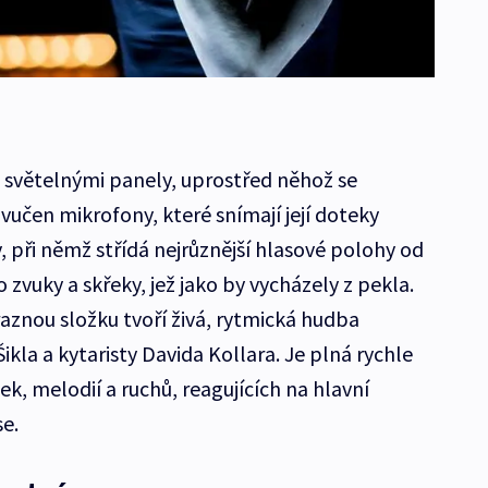
 světelnými panely, uprostřed něhož se
vučen mikrofony, které snímají její doteky
, při němž střídá nejrůznější hlasové polohy od
 zvuky a skřeky, jež jako by vycházely z pekla.
ýraznou složku tvoří živá, rytmická hudba
ikla a kytaristy Davida Kollara. Je plná rychle
, melodií a ruchů, reagujících na hlavní
e.