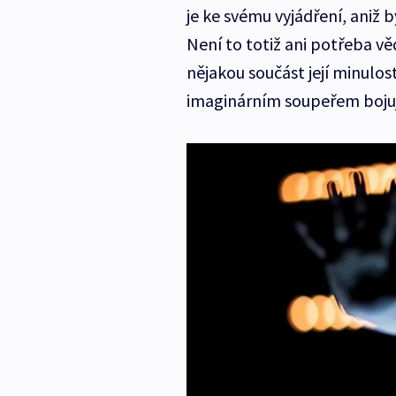
je ke svému vyjádření, aniž b
Není to totiž ani potřeba vě
nějakou součást její minulosti
imaginárním soupeřem bojuje