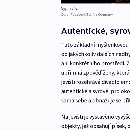
Vypravěč
Zdroj:
Facebook/Spitfire Company
Autentické, syro
Tuto základní myšlenkovou id
od jakýchkoliv dalších nadb
ani konkrétního prostředí. 
upřímná zpověď ženy, která 
jevišti rozehrává divadlo emocí
autentické a syrové, pro ok
sama sebe a obnažuje se přit
Na jevišti je vystavěno vyvý
objekty, jež obsahují písek, 