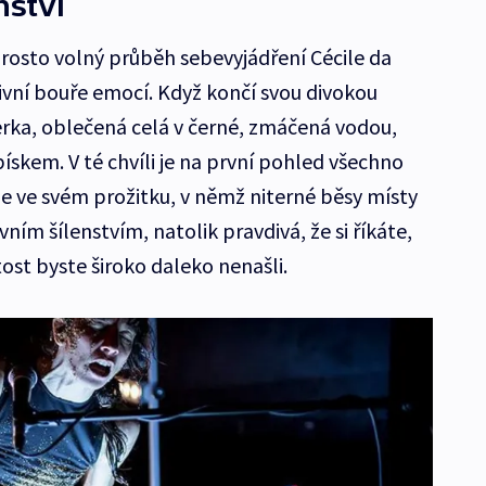
nství
rosto volný průběh sebevyjádření Cécile da
ivní bouře emocí. Když končí svou divokou
erka, oblečená celá v černé, zmáčená vodou,
skem. V té chvíli je na první pohled všechno
ale ve svém prožitku, v němž niterné běsy místy
vním šílenstvím, natolik pravdivá, že si říkáte,
ost byste široko daleko nenašli.