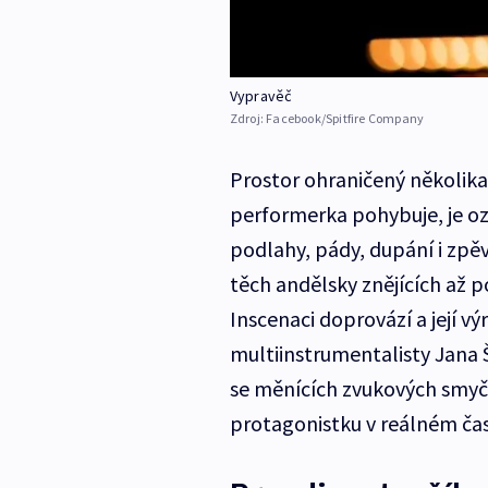
Vypravěč
Zdroj:
Facebook/Spitfire Company
Prostor ohraničený několika
performerka pohybuje, je oz
podlahy, pády, dupání i zpěv
těch andělsky znějících až po
Inscenaci doprovází a její v
multiinstrumentalisty Jana Š
se měnících zvukových smyček
protagonistku v reálném čas