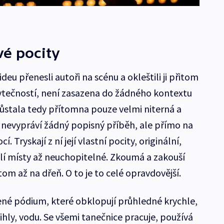
vé pocity
eu přenesli autoři na scénu a okleštili ji přitom
ytečností, není zasazena do žádného kontextu
Zůstala tedy přítomna pouze velmi niterná a
nevypráví žádný popisný příběh, ale přímo na
. Tryskají z ní její vlastní pocity, originální,
olí místy až neuchopitelné. Zkoumá a zakouší
om až na dřeň. O to je to celé opravdovější.
šené pódium, které obklopují průhledné krychle,
cihly, vodu. Se všemi tanečnice pracuje, používá