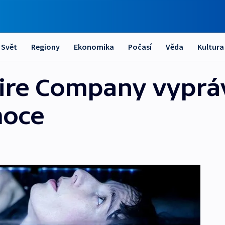
Svět
Regiony
Ekonomika
Počasí
Věda
Kultura
fire Company vyprá
moce