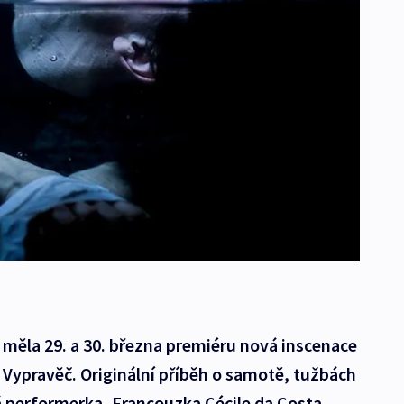
 měla 29. a 30. března premiéru nová inscenace
Vypravěč. Originální příběh o samotě, tužbách
ná performerka, Francouzka Cécile da Costa,