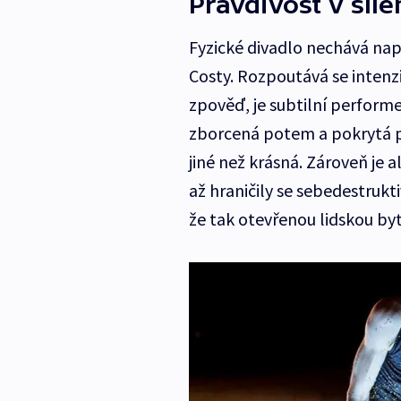
Pravdivost v šíle
Fyzické divadlo nechává nap
Costy. Rozpoutává se intenz
zpověď, je subtilní perform
zborcená potem a pokrytá pí
jiné než krásná. Zároveň je 
až hraničily se sebedestrukti
že tak otevřenou lidskou byt