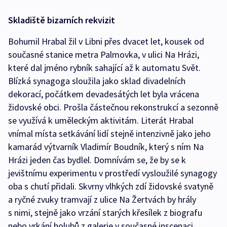
Skladiště bizarních rekvizit
Bohumil Hrabal žil v Libni přes dvacet let, kousek od
současné stanice metra Palmovka, v ulici Na Hrázi,
které dal jméno rybník sahající až k automatu Svět.
Blízká synagoga sloužila jako sklad divadelních
dekorací, počátkem devadesátých let byla vrácena
židovské obci. Prošla částečnou rekonstrukcí a sezonně
se využívá k uměleckým aktivitám. Literát Hrabal
vnímal místa setkávání lidí stejně intenzivně jako jeho
kamarád výtvarník Vladimír Boudník, který s ním Na
Hrázi jeden čas bydlel. Domnívám se, že by se k
jevištnímu experimentu v prostředí vysloužilé synagogy
oba s chutí přidali. Skvrny vlhkých zdí židovské svatyně
a ryčné zvuky tramvají z ulice Na Žertvách by hrály
s nimi, stejně jako vrzání starých křesílek z biografu
nebo vrkání holubů z galerie v současné inscenaci