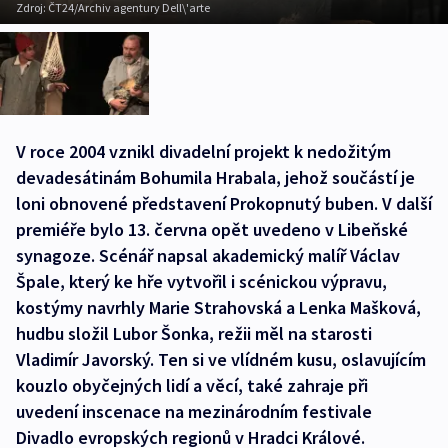
Zdroj:
ČT24/Archiv agentury Dell\'arte
V roce 2004 vznikl divadelní projekt k nedožitým
devadesátinám Bohumila Hrabala, jehož součástí je
loni obnovené představení Prokopnutý buben. V další
premiéře bylo 13. června opět uvedeno v Libeňské
synagoze. Scénář napsal akademický malíř Václav
Špale, který ke hře vytvořil i scénickou výpravu,
kostýmy navrhly Marie Strahovská a Lenka Mašková,
hudbu složil Lubor Šonka, režii měl na starosti
Vladimír Javorský. Ten si ve vlídném kusu, oslavujícím
kouzlo obyčejných lidí a věcí, také zahraje při
uvedení inscenace na mezinárodním festivale
Divadlo evropských regionů v Hradci Králové.