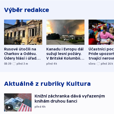
Výběr redakce
Rusové útočili na
Kanadu i Evropu dál
Účastníci po
Charkov a Oděsu.
sužují lesní požáry.
Pride upozorň
Údery hlásí i úřady v
V Britské Kolumbii
trvající nerov
Bělgorodu
evakuovali tisíce lidí
společensko
08:39
před 3
m
před 4
h
včera
před 16
h
atmosféru
Aktuálně z rubriky
Kultura
Knižní záchranka dává vyřazeným
knihám druhou šanci
před 4
h