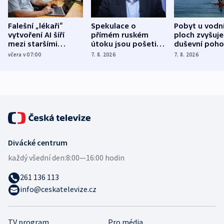
Falešní „lékaři“
Spekulace o
Pobyt u vodn
vytvoření AI šíří
přímém ruském
ploch zvyšuje
mezi staršími
útoku jsou pošetilé,
duševní poho
Poláky nebezpečné
míní estonský
ukázala
včera v 07:00
7. 8. 2026
7. 8. 2026
zdravotní rady
bezpečnostní
mezinárodní 
expert
Divácké centrum
každý všední den:
8:00—16:00 hodin
261 136 113
info@ceskatelevize.cz
TV program
Pro média