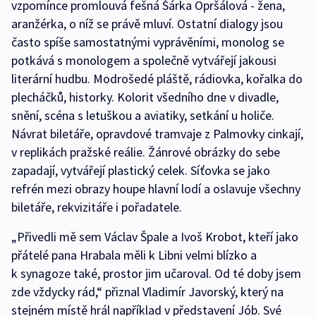
vzpomínce promlouvá fešná Šárka Opršálová - žena,
aranžérka, o níž se právě mluví. Ostatní dialogy jsou
často spíše samostatnými vyprávěními, monolog se
potkává s monologem a společně vytvářejí jakousi
literární hudbu. Modrošedé pláště, rádiovka, kořalka do
plecháčků, historky. Kolorit všedního dne v divadle,
snění, scéna s letuškou a aviatiky, setkání u holiče.
Návrat biletáře, opravdové tramvaje z Palmovky cinkají,
v replikách pražské reálie. Žánrové obrázky do sebe
zapadají, vytvářejí plastický celek. Síťovka se jako
refrén mezi obrazy houpe hlavní lodí a oslavuje všechny
biletáře, rekvizitáře i pořadatele.
„Přivedli mě sem Václav Špale a Ivoš Krobot, kteří jako
přátelé pana Hrabala měli k Libni velmi blízko a
k synagoze také, prostor jim učaroval. Od té doby jsem
zde vždycky rád,“ přiznal Vladimír Javorský, který na
stejném místě hrál například v představení Jób. Své