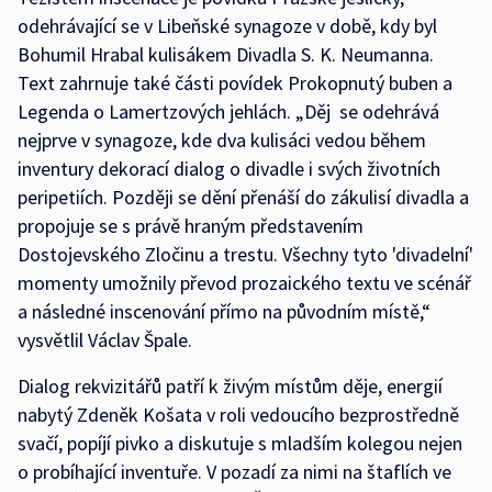
odehrávající se v Libeňské synagoze v době, kdy byl
Bohumil Hrabal kulisákem Divadla S. K. Neumanna.
Text zahrnuje také části povídek Prokopnutý buben a
Legenda o Lamertzových jehlách. „Děj se odehrává
nejprve v synagoze, kde dva kulisáci vedou během
inventury dekorací dialog o divadle i svých životních
peripetiích. Později se dění přenáší do zákulisí divadla a
propojuje se s právě hraným představením
Dostojevského Zločinu a trestu. Všechny tyto 'divadelní'
momenty umožnily převod prozaického textu ve scénář
a následné inscenování přímo na původním místě,“
vysvětlil Václav Špale.
Dialog rekvizitářů patří k živým místům děje, energií
nabytý Zdeněk Košata v roli vedoucího bezprostředně
svačí, popíjí pivko a diskutuje s mladším kolegou nejen
o probíhající inventuře. V pozadí za nimi na štaflích ve