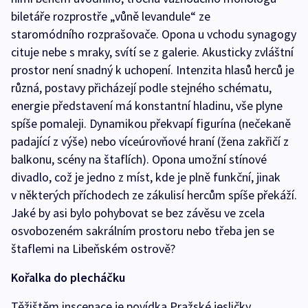
biletáře rozprostře „vůně levandule“ ze
staromódního rozprašovače. Opona u vchodu synagogy
cituje nebe s mraky, svítí se z galerie. Akusticky zvláštní
prostor není snadný k uchopení. Intenzita hlasů herců je
různá, postavy přicházejí podle stejného schématu,
energie představení má konstantní hladinu, vše plyne
spíše pomaleji. Dynamikou překvapí figurína (nečekaně
padající z výše) nebo víceúrovňové hraní (žena zakřičí z
balkonu, scény na štaflích). Opona umožní stínové
divadlo, což je jedno z míst, kde je plně funkční, jinak
v některých příchodech ze zákulisí hercům spíše překáží.
Jaké by asi bylo pohybovat se bez závěsu ve zcela
osvobozeném sakrálním prostoru nebo třeba jen se
štaflemi na Libeňském ostrově?
Kořalka do plecháčku
Těžištěm inscenace je povídka Pražské jesličky,