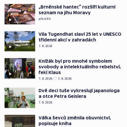
„Brněnské hantec“ rozšíří kulturní
seznam na jihu Moravy
před 6
h
Vila Tugendhat slaví 25 let v UNESCO
třídenní akcí v zahradách
7. 8. 2026
Knížák byl pro mnohé symbolem
svobody a intelektuálního rebelství,
řekl Klaus
7. 8. 2026
7. 8. 2026
Dvě deci tuše vykreslují japanologa
a otce Petra Geislera
7. 8. 2026
Válka ševců změnila obuvnictví,
popisuje kniha