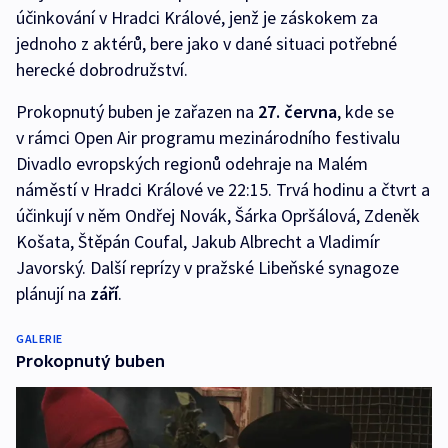
účinkování v Hradci Králové, jenž je záskokem za
jednoho z aktérů, bere jako v dané situaci potřebné
herecké dobrodružství.
Prokopnutý buben je zařazen na
27. června
, kde se
v rámci Open Air programu mezinárodního festivalu
Divadlo evropských regionů odehraje na Malém
náměstí v Hradci Králové ve 22:15. Trvá hodinu a čtvrt a
účinkují v něm Ondřej Novák, Šárka Opršálová, Zdeněk
Košata, Štěpán Coufal, Jakub Albrecht a Vladimír
Javorský. Další reprízy v pražské Libeňské synagoze
plánují na
září
.
GALERIE
Prokopnutý buben