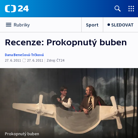
Sport
SLEDOVAT
Rubriky
Recenze: Prokopnutý buben
Dana Benešová-Trčková
27. 6. 2011
27. 6. 2011
|
Zdroj:
ČT24
Prokopnutý buben