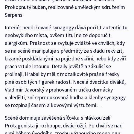
Prokopnutý buben, realizované uměleckým sdružením
Serpens.
Interiér neudržované synagogy dává pocítit autenticitu
neobvyklého místa, ovšem titul nelze doporučit
alergikům. Prašnost se zvyšuje zvláště ve chvílích, kdy
se na scéně manipuluje s předměty ze skladu rekvizit,
bizarně poskládanými na pojízdné skříni, nebo kdy zvíří
prach vrtule letounu. Detaily jeviště a zákulisí se
prolínají, Hrabal by měl z mozaikovité prašné fresky
plné osobitých figurek radost. Necelá dvacítka diváků,
Vladimír Javorský v pruhovaném tričku domácky
v hledišti, zní reprodukovaná hudba a klenby synagogy
se rozpínají časem a kovovými výztužemi…
Scéně dominuje zavěšená síťovka s hlávkou zelí.
Protagonista ji rozhoupe, diváci ožijí. Po chvíli se nad
nimi během úvodního, trochu váznoucího monologu