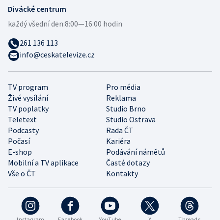
Divácké centrum
každý všední den:
8:00—16:00 hodin
261 136 113
info@ceskatelevize.cz
TV program
Pro média
Živé vysílání
Reklama
TV poplatky
Studio Brno
Teletext
Studio Ostrava
Podcasty
Rada ČT
Počasí
Kariéra
E-shop
Podávání námětů
Mobilní a TV aplikace
Časté dotazy
Vše o ČT
Kontakty
Instagram
Facebook
YouTube
X
Threads