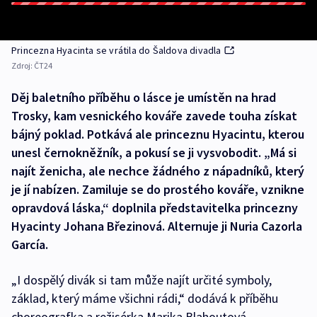
Princezna Hyacinta se vrátila do Šaldova divadla
Zdroj:
ČT24
Děj baletního příběhu o lásce je umístěn na hrad
Trosky, kam vesnického kováře zavede touha získat
bájný poklad. Potkává ale princeznu Hyacintu, kterou
unesl černokněžník, a pokusí se ji vysvobodit. „Má si
najít ženicha, ale nechce žádného z nápadníků, který
je jí nabízen. Zamiluje se do prostého kováře, vznikne
opravdová láska,“ doplnila představitelka princezny
Hyacinty Johana Březinová. Alternuje ji Nuria Cazorla
García.
„I dospělý divák si tam může najít určité symboly,
základ, který máme všichni rádi,“ dodává k příběhu
choreografka a režisérka Marika Blahoutová.