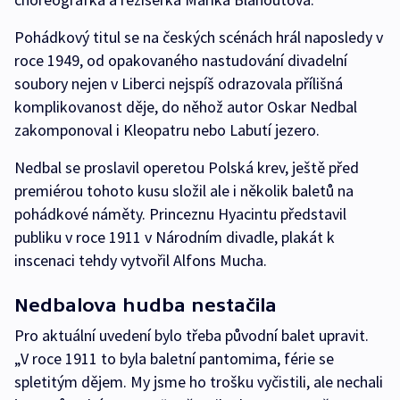
Pohádkový titul se na českých scénách hrál naposledy v
roce 1949, od opakovaného nastudování divadelní
soubory nejen v Liberci nejspíš odrazovala přílišná
komplikovanost děje, do něhož autor Oskar Nedbal
zakomponoval i Kleopatru nebo Labutí jezero.
Nedbal se proslavil operetou Polská krev, ještě před
premiérou tohoto kusu složil ale i několik baletů na
pohádkové náměty. Princeznu Hyacintu představil
publiku v roce 1911 v Národním divadle, plakát k
inscenaci tehdy vytvořil Alfons Mucha.
Nedbalova hudba nestačila
Pro aktuální uvedení bylo třeba původní balet upravit.
„V roce 1911 to byla baletní pantomima, férie se
spletitým dějem. My jsme ho trošku vyčistili, ale nechali