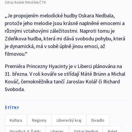
Zdroj:
Radek Petrášek/ČTK
„Je propojením melodické hudby Oskara Nedbala,
protože jeho melodie jsou krásně naplněné emocemi a
různými vztahovými záležitostmi. Naproti tomu je
Zdeňkova hudba, která mi dává svobodu pohybu, která
je dynamická, má v sobě úplně jinou emoci, až
filmovou.“
Premiéra Princezny Hyacinty je v Liberci plánována na
31. března. V roli kováře se střídají Máté Brünn a Michal
Kováč, černokněžníka tančí Jaroslav Kolář či Richard
Svoboda.
ŠTÍTKY
Kultura
Regiony
Liberecký kraj
Divadlo
Divadlo F. X. Šaldy
Liberec
Oskar Nedbal
Balet