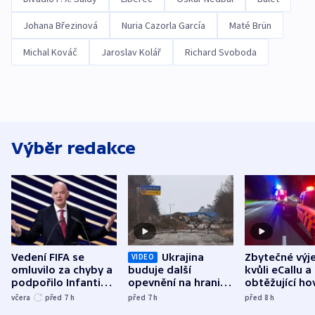
Johana Březinová
Nuria Cazorla García
Maté Brün
Michal Kováč
Jaroslav Kolář
Richard Svoboda
Výběr redakce
Vedení FIFA se
Ukrajina
Zbytečné výj
VIDEO
omluvilo za chyby a
buduje další
kvůli eCallu a
podpořilo Infantina.
opevnění na hranici
obtěžující ho
UEFA trvá na
s Běloruskem
zdržují záchr
včera
před 7
h
před 7
h
před 8
h
bojkotu