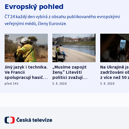
Evropský pohled
ČT24 každý den vybírá z obsahu publikovaného evropskými
veřejnými médii, členy Eurovize.
Jiný jazyk i technika.
„Musíme zapojit
Na Ukrajině j
Ve Francii
ženy.“ Litevští
zadržováni o
spolupracují hasiči z
politici zvažují
z více než 50 
různých zemí
dohodu o
Bojovali na s
před 14
h
5. 8. 2026
5. 8. 2026
demografii
Ruska