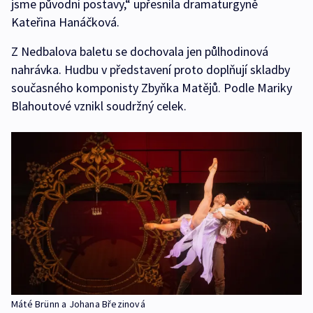
jsme původní postavy,“ upřesnila dramaturgyně
Kateřina Hanáčková.
Z Nedbalova baletu se dochovala jen půlhodinová
nahrávka. Hudbu v představení proto doplňují skladby
současného komponisty Zbyňka Matějů. Podle Mariky
Blahoutové vznikl soudržný celek.
Máté Brünn a Johana Březinová