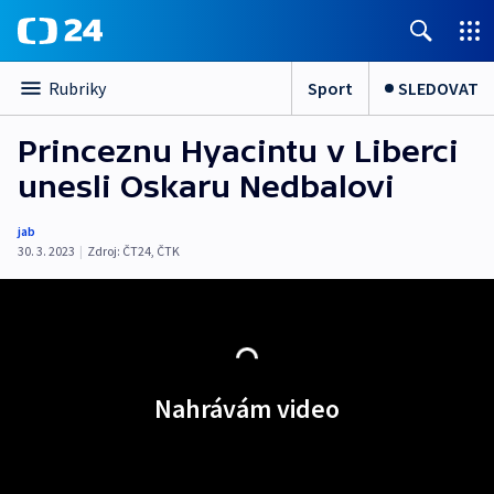
Sport
SLEDOVAT
Rubriky
Princeznu Hyacintu v Liberci
unesli Oskaru Nedbalovi
jab
30. 3. 2023
|
Zdroj:
ČT24
,
ČTK
Nahrávám video