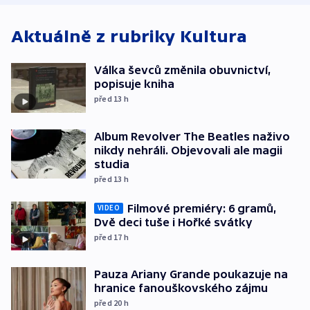
Aktuálně z rubriky
Kultura
Válka ševců změnila obuvnictví,
popisuje kniha
před 13
h
Album Revolver The Beatles naživo
nikdy nehráli. Objevovali ale magii
studia
před 13
h
Filmové premiéry: 6 gramů,
VIDEO
Dvě deci tuše i Hořké svátky
před 17
h
Pauza Ariany Grande poukazuje na
hranice fanouškovského zájmu
před 20
h