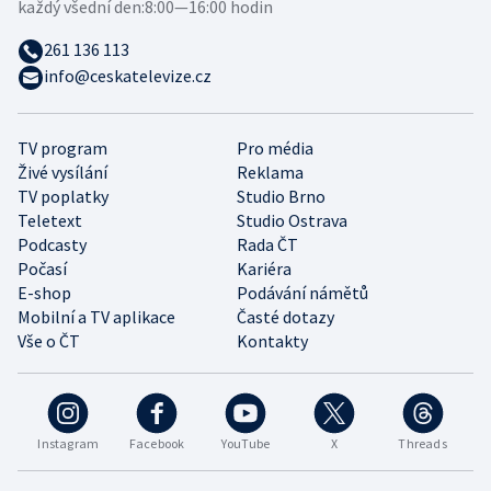
každý všední den:
8:00—16:00 hodin
261 136 113
info@ceskatelevize.cz
TV program
Pro média
Živé vysílání
Reklama
TV poplatky
Studio Brno
Teletext
Studio Ostrava
Podcasty
Rada ČT
Počasí
Kariéra
E-shop
Podávání námětů
Mobilní a TV aplikace
Časté dotazy
Vše o ČT
Kontakty
Instagram
Facebook
YouTube
X
Threads