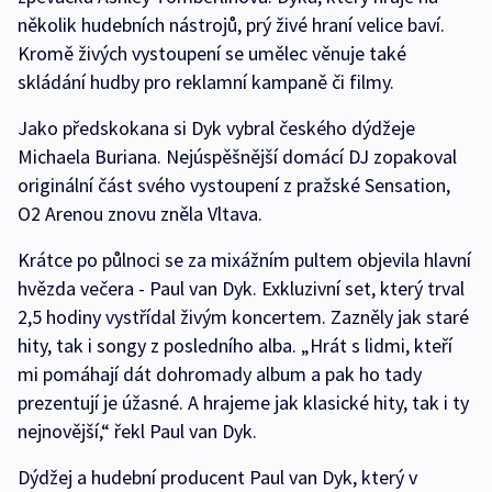
několik hudebních nástrojů, prý živé hraní velice baví.
Kromě živých vystoupení se umělec věnuje také
skládání hudby pro reklamní kampaně či filmy.
Jako předskokana si Dyk vybral českého dýdžeje
Michaela Buriana. Nejúspěšnější domácí DJ zopakoval
originální část svého vystoupení z pražské Sensation,
O2 Arenou znovu zněla Vltava.
Krátce po půlnoci se za mixážním pultem objevila hlavní
hvězda večera - Paul van Dyk. Exkluzivní set, který trval
2,5 hodiny vystřídal živým koncertem. Zazněly jak staré
hity, tak i songy z posledního alba. „Hrát s lidmi, kteří
mi pomáhají dát dohromady album a pak ho tady
prezentují je úžasné. A hrajeme jak klasické hity, tak i ty
nejnovější,“ řekl Paul van Dyk.
Dýdžej a hudební producent Paul van Dyk, který v