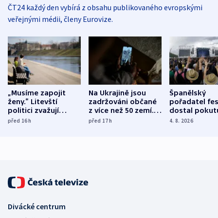
ČT24 každý den vybírá z obsahu publikovaného evropskými
veřejnými médii, členy Eurovize.
„Musíme zapojit
Na Ukrajině jsou
Španělský
ženy.“ Litevští
zadržováni občané
pořadatel fes
politici zvažují
z více než 50 zemí.
dostal pokut
dohodu o
Bojovali na straně
nekalé prakti
před 16
h
před 17
h
4. 8. 2026
demografii
Ruska
Divácké centrum