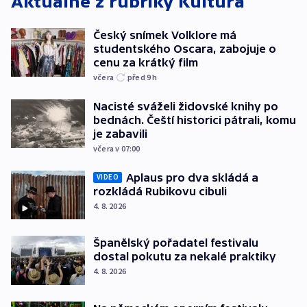
Aktuálně z rubriky
Kultura
Český snímek Volklore má
studentského Oscara, zabojuje o
cenu za krátký film
včera
před 9
h
Nacisté sváželi židovské knihy po
bednách. Čeští historici pátrali, komu
je zabavili
včera v 07:00
Aplaus pro dva skládá a
VIDEO
rozkládá Rubikovu cibuli
4. 8. 2026
Španělský pořadatel festivalu
dostal pokutu za nekalé praktiky
4. 8. 2026