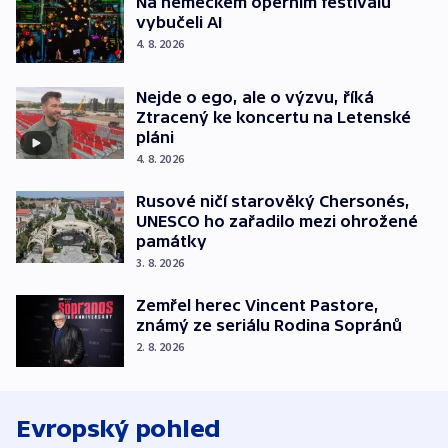
Na německém operním festivalu
vybučeli AI
4. 8. 2026
Nejde o ego, ale o výzvu, říká
Ztracený ke koncertu na Letenské
pláni
4. 8. 2026
Rusové ničí starověký Chersonés,
UNESCO ho zařadilo mezi ohrožené
památky
3. 8. 2026
Zemřel herec Vincent Pastore,
známý ze seriálu Rodina Sopránů
2. 8. 2026
Evropský pohled