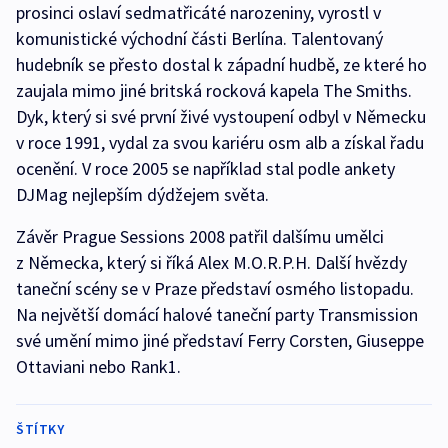
prosinci oslaví sedmatřicáté narozeniny, vyrostl v
komunistické východní části Berlína. Talentovaný
hudebník se přesto dostal k západní hudbě, ze které ho
zaujala mimo jiné britská rocková kapela The Smiths.
Dyk, který si své první živé vystoupení odbyl v Německu
v roce 1991, vydal za svou kariéru osm alb a získal řadu
ocenění. V roce 2005 se například stal podle ankety
DJMag nejlepším dýdžejem světa.
Závěr Prague Sessions 2008 patřil dalšímu umělci
z Německa, který si říká Alex M.O.R.P.H. Další hvězdy
taneční scény se v Praze představí osmého listopadu.
Na největší domácí halové taneční party Transmission
své umění mimo jiné představí Ferry Corsten, Giuseppe
Ottaviani nebo Rank1.
ŠTÍTKY