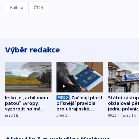
Kultura
ČT24
Výběr redakce
Irsko je „achillovou
Začínají platit
Státní zástu
VIDEO
patou“ Evropy,
přísnější pravidla
obžaloval pět 
vyzbrojit ho má
pro ukrajinské
jednu právni
Francie
uprchlíky
osobu v kauz
před 1
h
před 1
h
06:11
před 1
h
Bulovky