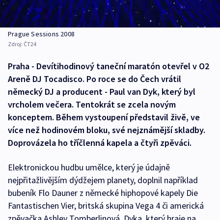
Prague Sessions 2008
Zdroj:
ČT24
Praha - Devítihodinový taneční maratón otevřel v O2
Areně DJ Tocadisco. Po roce se do Čech vrátil
německý DJ a producent - Paul van Dyk, který byl
vrcholem večera. Tentokrát se zcela novým
konceptem. Během vystoupení představil živě, ve
více než hodinovém bloku, své nejznámější skladby.
Doprovázela ho tříčlenná kapela a čtyři zpěváci.
Elektronickou hudbu umělce, který je údajně
nejpřitažlivějším dýdžejem planety, doplnil například
bubeník Flo Dauner z německé hiphopové kapely Die
Fantastischen Vier, britská skupina Vega 4 či americká
zpěvačka Ashley Tomberlinová. Dyka, který hraje na