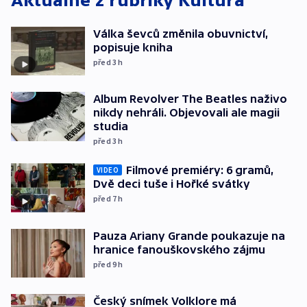
Aktuálně z rubriky
Kultura
Válka ševců změnila obuvnictví,
popisuje kniha
před 3
h
Album Revolver The Beatles naživo
nikdy nehráli. Objevovali ale magii
studia
před 3
h
Filmové premiéry: 6 gramů,
VIDEO
Dvě deci tuše i Hořké svátky
před 7
h
Pauza Ariany Grande poukazuje na
hranice fanouškovského zájmu
před 9
h
Český snímek Volklore má