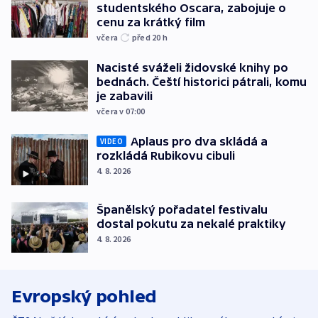
studentského Oscara, zabojuje o
cenu za krátký film
včera
před 20
h
Nacisté sváželi židovské knihy po
bednách. Čeští historici pátrali, komu
je zabavili
včera v 07:00
Aplaus pro dva skládá a
VIDEO
rozkládá Rubikovu cibuli
4. 8. 2026
Španělský pořadatel festivalu
dostal pokutu za nekalé praktiky
4. 8. 2026
Evropský pohled