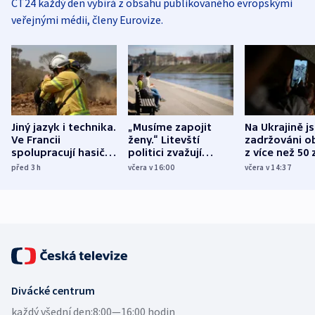
ČT24 každý den vybírá z obsahu publikovaného evropskými
veřejnými médii, členy Eurovize.
Jiný jazyk i technika.
„Musíme zapojit
Na Ukrajině j
Ve Francii
ženy.“ Litevští
zadržováni o
spolupracují hasiči z
politici zvažují
z více než 50 
různých zemí
dohodu o
Bojovali na s
před 3
h
včera v 16:00
včera v 14:37
demografii
Ruska
Divácké centrum
každý všední den:
8:00—16:00 hodin