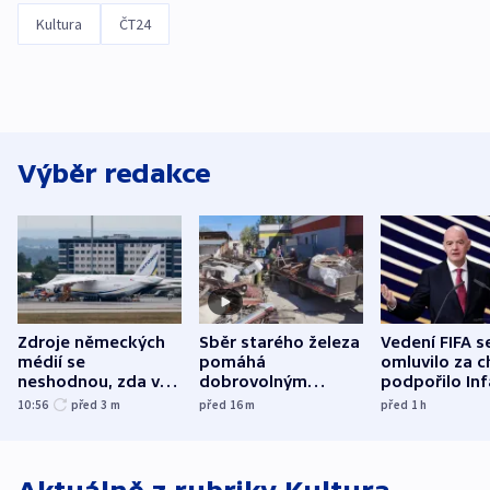
Kultura
ČT24
Výběr redakce
Zdroje německých
Sběr starého železa
Vedení FIFA s
médií se
pomáhá
omluvilo za c
neshodnou, zda v
dobrovolným
podpořilo Inf
letadle ohroženém
hasičům financovat
UEFA trvá na
10:56
před 3
m
před 16
m
před 1
h
v Lipsku dronem
techniku i akce
bojkotu
byla munice