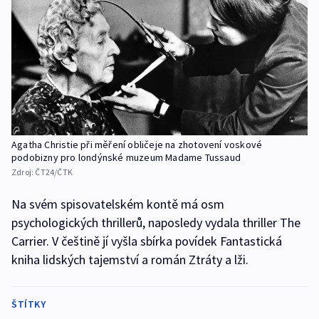
Agatha Christie při měření obličeje na zhotovení voskové
podobizny pro londýnské muzeum Madame Tussaud
Zdroj:
ČT24/ČTK
Na svém spisovatelském kontě má osm
psychologických thrillerů, naposledy vydala thriller The
Carrier. V češtině jí vyšla sbírka povídek Fantastická
kniha lidských tajemství a román Ztráty a lži.
ŠTÍTKY