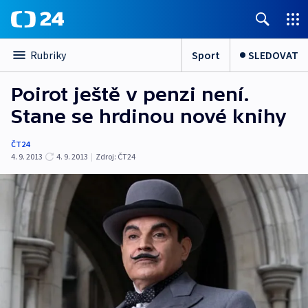
Sport
SLEDOVAT
Rubriky
Poirot ještě v penzi není.
Stane se hrdinou nové knihy
ČT24
4. 9. 2013
4. 9. 2013
|
Zdroj:
ČT24