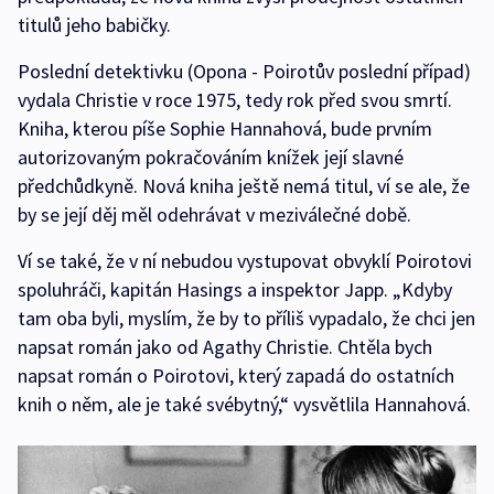
titulů jeho babičky.
Poslední detektivku (Opona - Poirotův poslední případ)
vydala Christie v roce 1975, tedy rok před svou smrtí.
Kniha, kterou píše Sophie Hannahová, bude prvním
autorizovaným pokračováním knížek její slavné
předchůdkyně. Nová kniha ještě nemá titul, ví se ale, že
by se její děj měl odehrávat v meziválečné době.
Ví se také, že v ní nebudou vystupovat obvyklí Poirotovi
spoluhráči, kapitán Hasings a inspektor Japp. „Kdyby
tam oba byli, myslím, že by to příliš vypadalo, že chci jen
napsat román jako od Agathy Christie. Chtěla bych
napsat román o Poirotovi, který zapadá do ostatních
knih o něm, ale je také svébytný,“ vysvětlila Hannahová.