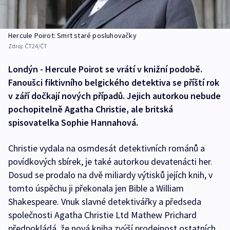
Hercule Poirot: Smrt staré posluhovačky
Zdroj:
ČT24/ČT
Londýn - Hercule Poirot se vrátí v knižní podobě.
Fanoušci fiktivního belgického detektiva se příští rok
v září dočkají nových případů. Jejich autorkou nebude
pochopitelně Agatha Christie, ale britská
spisovatelka Sophie Hannahová.
Christie vydala na osmdesát detektivních románů a
povídkových sbírek, je také autorkou devatenácti her.
Dosud se prodalo na dvě miliardy výtisků jejích knih, v
tomto úspěchu ji překonala jen Bible a William
Shakespeare. Vnuk slavné detektivářky a předseda
společnosti Agatha Christie Ltd Mathew Prichard
předpokládá, že nová kniha zvýší prodejnost ostatních