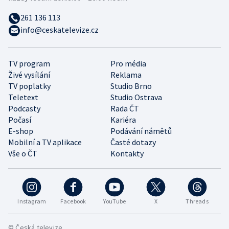
261 136 113
info@ceskatelevize.cz
TV program
Pro média
Živé vysílání
Reklama
TV poplatky
Studio Brno
Teletext
Studio Ostrava
Podcasty
Rada ČT
Počasí
Kariéra
E-shop
Podávání námětů
Mobilní a TV aplikace
Časté dotazy
Vše o ČT
Kontakty
Instagram
Facebook
YouTube
X
Threads
© Česká televize