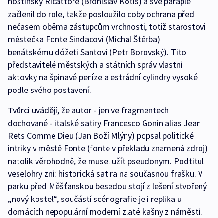
hostinský Ricattore (Bronislav Kotiš) a své paraple
začlenil do role, takže posloužilo coby ochrana před
nečasem oběma zástupcům vrchnosti, totiž starostovi
městečka Fonte Sindacovi (Michal Štěrba) i
benátskému dóžeti Santovi (Petr Borovský). Tito
představitelé městských a státních správ vlastní
aktovky na špinavé peníze a estrádní cylindry vysoké
podle svého postavení.
Tvůrci uvádějí, že autor - jen ve fragmentech
dochované - italské satiry Francesco Gonin alias Jean
Rets Comme Dieu (Jan Boží Mlýny) popsal politické
intriky v městě Fonte (fonte v překladu znamená zdroj)
natolik věrohodně, že musel užít pseudonym. Podtitul
veselohry zní: historická satira na současnou frašku. V
parku před Měšťanskou besedou stojí z lešení stvořený
„nový kostel“, součástí scénografie je i replika u
domácích nepopulární moderní zlaté kašny z náměstí.