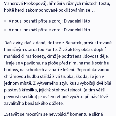
Visnerová Prokopová), hřmění v různých místech textu,
hbitě herci zakomponované pokřižováním se…
V nouzi poznáš přítele zdroj: Divadelní léto
V nouzi poznáš přítele zdroj: Divadelní léto
Daň z víry, daň z daně, dotace z Benátek, prošustrované
hamižným starostou Fonte. Živé aktéry občas doplní
maňásci či marionety, čímž je podtržena lidovost děje.
Hraje se v pavilonu, na ploše před ním, na malé scéně u
budovy, na schodech a v patře lešení. Reprodukovanou
chrámovou hudbu střídá živá trubka, škoda, že jen v
jednom místě. Z výtvarného stylu kusu vybočují dvě bílá
plastová křesílka, jejichž stohovatelnosti (a tím větší
pevnosti sedáku) je ovšem vtipně využito při návštěvě
zavalitého benátského dóžete.
„Stavět se mocným se nevyplácí,“ komentuje sličná