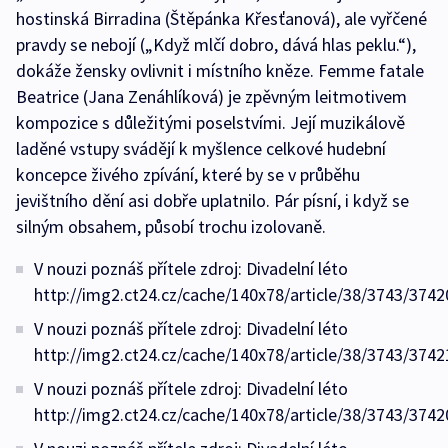
hostinská Birradina (Štěpánka Křesťanová), ale vyřčené
pravdy se nebojí („Když mlčí dobro, dává hlas peklu.“),
dokáže žensky ovlivnit i místního kněze. Femme fatale
Beatrice (Jana Zenáhlíková) je zpěvným leitmotivem
kompozice s důležitými poselstvími. Její muzikálově
laděné vstupy svádějí k myšlence celkové hudební
koncepce živého zpívání, které by se v průběhu
jevištního dění asi dobře uplatnilo. Pár písní, i když se
silným obsahem, působí trochu izolovaně.
V nouzi poznáš přítele zdroj: Divadelní léto
http://img2.ct24.cz/cache/140x78/article/38/3743/3742
V nouzi poznáš přítele zdroj: Divadelní léto
http://img2.ct24.cz/cache/140x78/article/38/3743/3742
V nouzi poznáš přítele zdroj: Divadelní léto
http://img2.ct24.cz/cache/140x78/article/38/3743/3742