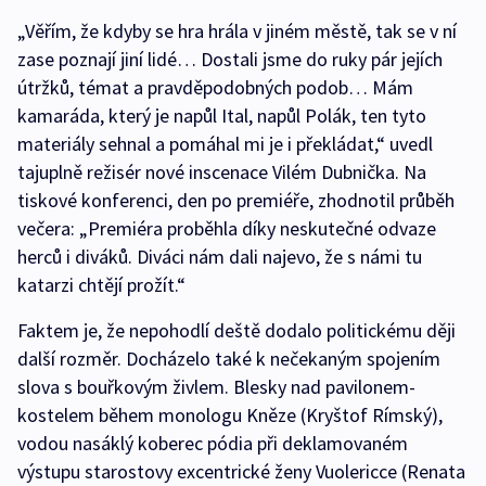
„Věřím, že kdyby se hra hrála v jiném městě, tak se v ní
zase poznají jiní lidé… Dostali jsme do ruky pár jejích
útržků, témat a pravděpodobných podob… Mám
kamaráda, který je napůl Ital, napůl Polák, ten tyto
materiály sehnal a pomáhal mi je i překládat,“ uvedl
tajuplně režisér nové inscenace Vilém Dubnička. Na
tiskové konferenci, den po premiéře, zhodnotil průběh
večera: „Premiéra proběhla díky neskutečné odvaze
herců i diváků. Diváci nám dali najevo, že s námi tu
katarzi chtějí prožít.“
Faktem je, že nepohodlí deště dodalo politickému ději
další rozměr. Docházelo také k nečekaným spojením
slova s bouřkovým živlem. Blesky nad pavilonem-
kostelem během monologu Kněze (Kryštof Rímský),
vodou nasáklý koberec pódia při deklamovaném
výstupu starostovy excentrické ženy Vuolericce (Renata