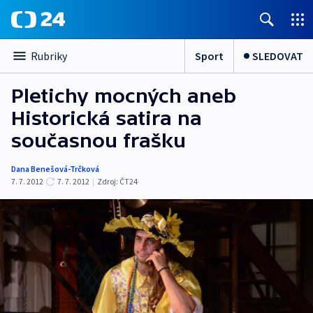
Sport
SLEDOVAT
Rubriky
Pletichy mocných aneb
Historická satira na
současnou frašku
Dana Benešová-Trčková
7. 7. 2012
7. 7. 2012
|
Zdroj:
ČT24