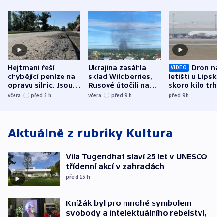
Hejtmani řeší
Ukrajina zasáhla
Dron n
VIDEO
chybějící peníze na
sklad Wildberries,
letišti u Lips
opravu silnic. Jsou
Rusové útočili na
skoro kilo trh
nenárokové, namítá
trh, hasiče či
indicie ukazuj
včera
před 8
h
včera
před 9
h
před 9
h
ministerstvo
stadion
Rusko
Aktuálně z rubriky
Kultura
Vila Tugendhat slaví 25 let v UNESCO
třídenní akcí v zahradách
před 15
h
Knížák byl pro mnohé symbolem
svobody a intelektuálního rebelství,