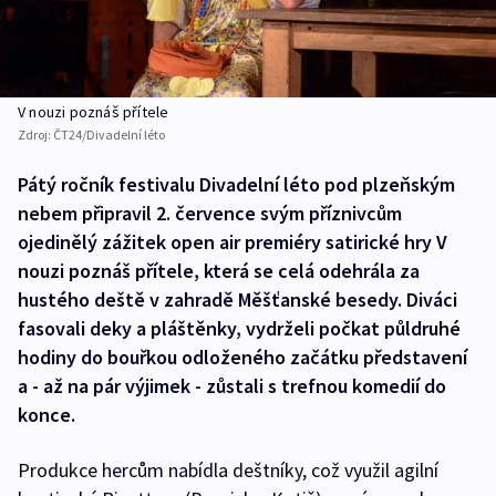
V nouzi poznáš přítele
Zdroj:
ČT24/Divadelní léto
Pátý ročník festivalu Divadelní léto pod plzeňským
nebem připravil 2. července svým příznivcům
ojedinělý zážitek open air premiéry satirické hry V
nouzi poznáš přítele, která se celá odehrála za
hustého deště v zahradě Měšťanské besedy. Diváci
fasovali deky a pláštěnky, vydrželi počkat půldruhé
hodiny do bouřkou odloženého začátku představení
a - až na pár výjimek - zůstali s trefnou komedií do
konce.
Produkce hercům nabídla deštníky, což využil agilní