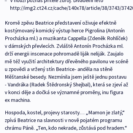
V nouzi poznáš přítele zdroj: Divadelní léto
http://img2.ct24.cz/cache/140x78/article/38/3743/3742
Kromě zpěvu Beatrice představení oživuje efektně
kostýmovaný komický výstup herce Pigrolina (Antonín
Procházka ml.) a muzikanta Cappella (Zdeněk Rohlíček)
v dámských převlecích. Zvláště Antonín Procházka ml.
drží energii inscenace pohromadě liják neliják. Zaujalo
mě též využití architektury dřevěného pavilonu ve scéně
u zpovědi a vržený stín Beatrice- anděla na stěně
Měštanské besedy. Nezmínila jsem ještě jednu postavu
- Vandráka (Radek Štědronský Shejbal), která se zjeví až
v konci děje a dočká se významné proměny, inu figura
ex machina.
Hospoda, kostel, projevy starosty… „Mamon je zlatý,“
zpívá Beatrice na slavnosti v nově pojatém programu
chrámu Páně. „Ten, kdo nekrade, zůstává pod hradem.“