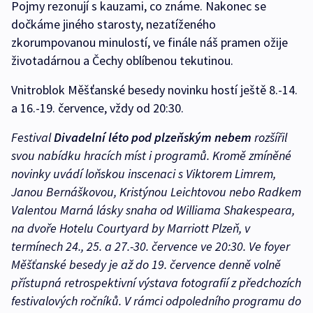
Pojmy rezonují s kauzami, co známe. Nakonec se
dočkáme jiného starosty, nezatíženého
zkorumpovanou minulostí, ve finále náš pramen ožije
životadárnou a Čechy oblíbenou tekutinou.
Vnitroblok Měšťanské besedy novinku hostí ještě 8.-14.
a 16.-19. července, vždy od 20:30.
Festival
Divadelní léto pod plzeňským nebem
rozšířil
svou nabídku hracích míst i programů. Kromě zmíněné
novinky uvádí loňskou inscenaci s Viktorem Limrem,
Janou Bernáškovou, Kristýnou Leichtovou nebo Radkem
Valentou
Marná lásky snaha
od Williama Shakespeara,
na dvoře Hotelu Courtyard by Marriott Plzeň, v
termínech 24., 25. a 27.-30. července ve 20:30. Ve foyer
Měšťanské besedy je až do 19. července denně volně
přístupná retrospektivní výstava fotografií z předchozích
festivalových ročníků. V rámci odpoledního programu do