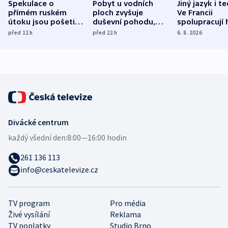
Spekulace o
Pobyt u vodních
Jiný jazyk i t
přímém ruském
ploch zvyšuje
Ve Francii
útoku jsou pošetilé,
duševní pohodu,
spolupracují h
míní estonský
ukázala
různých zemí
před 12
h
před 22
h
6. 8. 2026
bezpečnostní
mezinárodní studie
expert
Divácké centrum
každý všední den:
8:00—16:00 hodin
261 136 113
info@ceskatelevize.cz
TV program
Pro média
Živé vysílání
Reklama
TV poplatky
Studio Brno