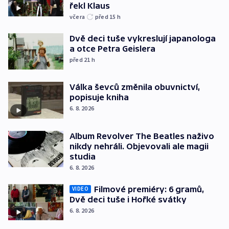
řekl Klaus
včera
před 15
h
Dvě deci tuše vykreslují japanologa
a otce Petra Geislera
před 21
h
Válka ševců změnila obuvnictví,
popisuje kniha
6. 8. 2026
Album Revolver The Beatles naživo
nikdy nehráli. Objevovali ale magii
studia
6. 8. 2026
Filmové premiéry: 6 gramů,
VIDEO
Dvě deci tuše i Hořké svátky
6. 8. 2026