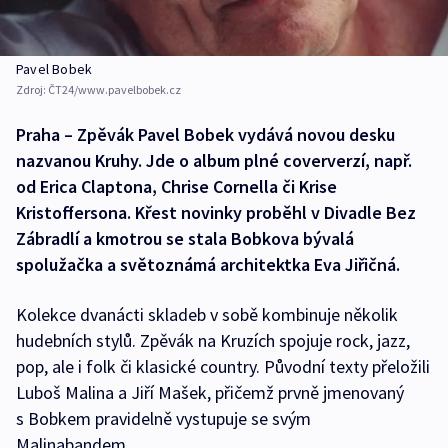
Pavel Bobek
Zdroj:
ČT24/www.pavelbobek.cz
Praha – Zpěvák Pavel Bobek vydává novou desku
nazvanou Kruhy. Jde o album plné coververzí, např.
od Erica Claptona, Chrise Cornella či Krise
Kristoffersona. Křest novinky proběhl v Divadle Bez
Zábradlí a kmotrou se stala Bobkova bývalá
spolužačka a světoznámá architektka Eva Jiřičná.
Kolekce dvanácti skladeb v sobě kombinuje několik
hudebních stylů. Zpěvák na Kruzích spojuje rock, jazz,
pop, ale i folk či klasické country. Původní texty přeložili
Luboš Malina a Jiří Mašek, přičemž prvně jmenovaný
s Bobkem pravidelně vystupuje se svým
Malinabandem.