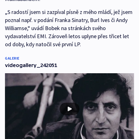
„S radostí jsem si zazpíval písně z mého mládí, jež jsem
poznal např. v podání Franka Sinatry, Burl Ives či Andy
Williamse,“ uvádí Bobek na stránkách svého
vydavatelství EMI. Zároveň letos uplyne přes třicet let
od doby, kdy natočil své první LP.
GALERIE
videogallery_242051