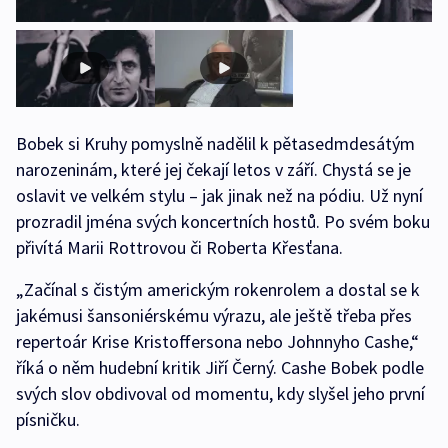
Bobek si Kruhy pomyslně nadělil k pětasedmdesátým
narozeninám, které jej čekají letos v září. Chystá se je
oslavit ve velkém stylu – jak jinak než na pódiu. Už nyní
prozradil jména svých koncertních hostů. Po svém boku
přivítá Marii Rottrovou či Roberta Křesťana.
„Začínal s čistým americkým rokenrolem a dostal se k
jakémusi šansoniérskému výrazu, ale ještě třeba přes
repertoár Krise Kristoffersona nebo Johnnyho Cashe,“
říká o něm hudební kritik Jiří Černý. Cashe Bobek podle
svých slov obdivoval od momentu, kdy slyšel jeho první
písničku.