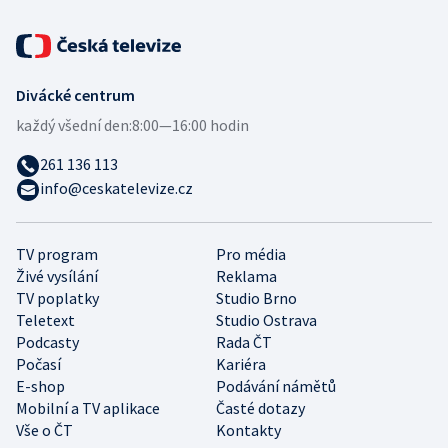
Divácké centrum
každý všední den:
8:00—16:00 hodin
261 136 113
info@ceskatelevize.cz
TV program
Pro média
Živé vysílání
Reklama
TV poplatky
Studio Brno
Teletext
Studio Ostrava
Podcasty
Rada ČT
Počasí
Kariéra
E-shop
Podávání námětů
Mobilní a TV aplikace
Časté dotazy
Vše o ČT
Kontakty