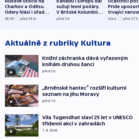
Rusové útočili na
Kanadu i Evropu dál
Účastníci po
Charkov a Oděsu.
sužují lesní požáry.
Pride upozorň
Údery hlásí i úřady v
V Britské Kolumbii
trvající nerov
Bělgorodu
evakuovali tisíce lidí
společensko
08:39
před 38
m
před 5
h
včera
před 17
h
atmosféru
Aktuálně z rubriky
Kultura
Knižní záchranka dává vyřazeným
knihám druhou šanci
před 5
h
„Brněnské hantec“ rozšíří kulturní
seznam na jihu Moravy
před 7
h
Vila Tugendhat slaví 25 let v UNESCO
třídenní akcí v zahradách
7. 8. 2026