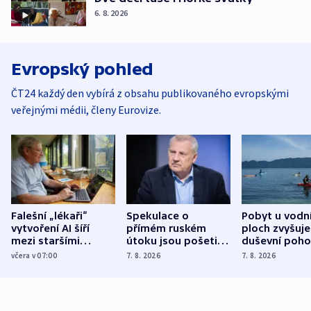
6. 8. 2026
Evropský pohled
ČT24 každý den vybírá z obsahu publikovaného evropskými
veřejnými médii, členy Eurovize.
Falešní „lékaři“
Spekulace o
Pobyt u vodn
vytvoření AI šíří
přímém ruském
ploch zvyšuje
mezi staršími
útoku jsou pošetilé,
duševní poho
Poláky nebezpečné
míní estonský
ukázala
včera v 07:00
7. 8. 2026
7. 8. 2026
zdravotní rady
bezpečnostní
mezinárodní 
expert