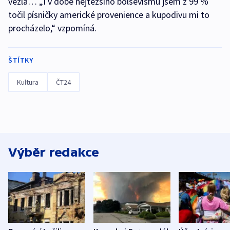
vezla… „I v době nejtěžšího bolševismu jsem z 99 %
točil písničky americké provenience a kupodivu mi to
procházelo,“ vzpomíná.
ŠTÍTKY
Kultura
ČT24
Výběr redakce