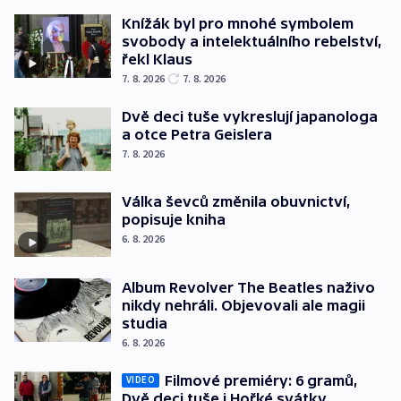
Knížák byl pro mnohé symbolem
svobody a intelektuálního rebelství,
řekl Klaus
7. 8. 2026
7. 8. 2026
Dvě deci tuše vykreslují japanologa
a otce Petra Geislera
7. 8. 2026
Válka ševců změnila obuvnictví,
popisuje kniha
6. 8. 2026
Album Revolver The Beatles naživo
nikdy nehráli. Objevovali ale magii
studia
6. 8. 2026
Filmové premiéry: 6 gramů,
VIDEO
Dvě deci tuše i Hořké svátky