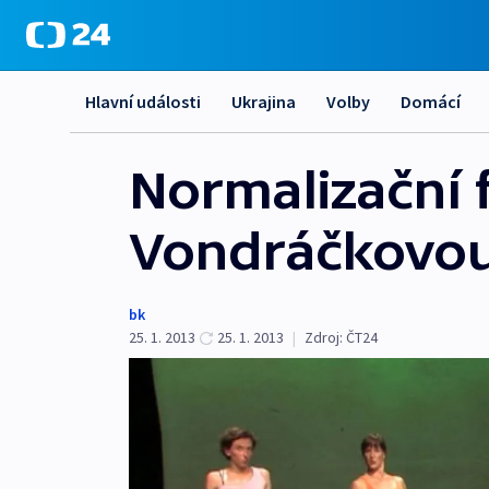
Hlavní události
Ukrajina
Volby
Domácí
Normalizační f
Vondráčkovo
bk
25. 1. 2013
25. 1. 2013
|
Zdroj:
ČT24