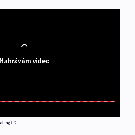
Nahrávám video
othing