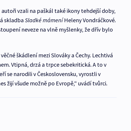
 autoři vzali na paškál také ikony tehdejší doby,
ná skladba
Sladké mámení
Heleny Vondráčkové.
vystoupení neveze na vlně myšlenky, že dřív bylo
 věčné škádlení mezi Slováky a Čechy. Lechtivá
em. Vtipná, drzá a trpce sebekritická. A to v
í se narodili v Československu, vyrostli v
s žijí všude možně po Evropě,“ uvádí tvůrci.