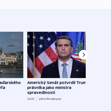
maďarského
Americký Senát potvrdil Trumpova
Ruský
éfa
právníka jako ministra
čtyři 
spravedlnosti
08:20
12:53
před 4
hodinami