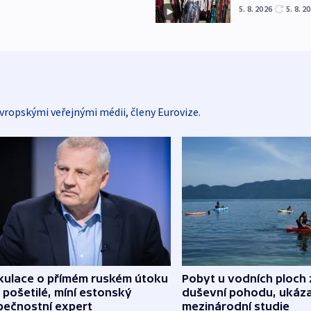
5. 8. 2026
5. 8. 2
vropskými veřejnými médii, členy Eurovize.
kulace o přímém ruském útoku
Pobyt u vodních ploch 
 pošetilé, míní estonský
duševní pohodu, ukáza
pečnostní expert
mezinárodní studie