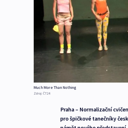
Much More Than Nothing
Zdroj:
ČT24
Praha – Normalizační cvičení
pro špičkové tanečníky česk
námět nového představení.