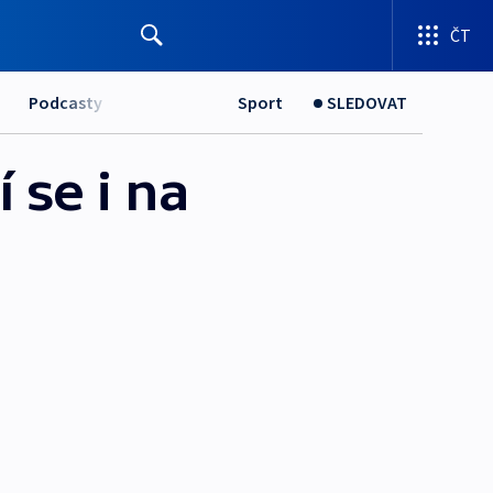
ČT
Podcasty
Sport
SLEDOVAT
 se i na