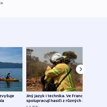
026
Jiný jazyk i technika. Ve Francii
zvyšuje
„Musí
spolupracují hasiči z různých zemí
la
polit
demo
6. 8. 2026