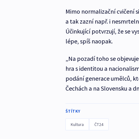
Mimo normalizační cvičení si
a tak zazní např. i nesmrtel
Účinkující potvrzují, že se 
lépe, spíš naopak.
„Na pozadí toho se objevuje
hra s identitou a nacionalism
podání generace umělců, kteř
Čechách a na Slovensku a dne
ŠTÍTKY
Kultura
ČT24