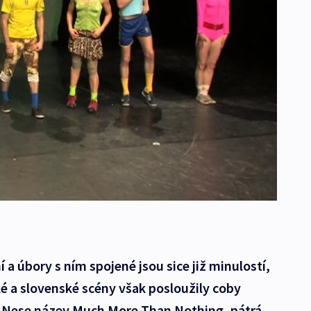
 a úbory s ním spojené jsou sice již minulostí,
é a slovenské scény však posloužily coby
 Nese název Much More Than Nothing, pátrá