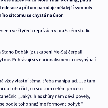
 federace a přitom paroduje někdejší symboly
ního sitcomu se chystá na únor.
deno ve čtyřech reprízách v pražském studiu
 Stano Dobák (z uskupení Me-Sa) čerpali
rytme. Pohrávají si s nacionalismem a nevyhýbají
á vždy vlastní téma, třeba manipulaci. „Je tam
ni do toho říct, co si o tom celém procesu
 tanečnic. „Jakýsi hlas shůry nám dává povely,
y se podle toho snažíme formovat pohyb.“