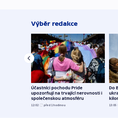
Výběr redakce
Účastníci pochodu Pride
Do B
upozorňují na trvající nerovnosti i
ukra
společenskou atmosféru
kil
12:02
před 1
hodinou
13:05