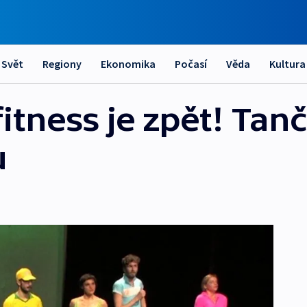
Svět
Regiony
Ekonomika
Počasí
Věda
Kultura
itness je zpět! Tančí
u