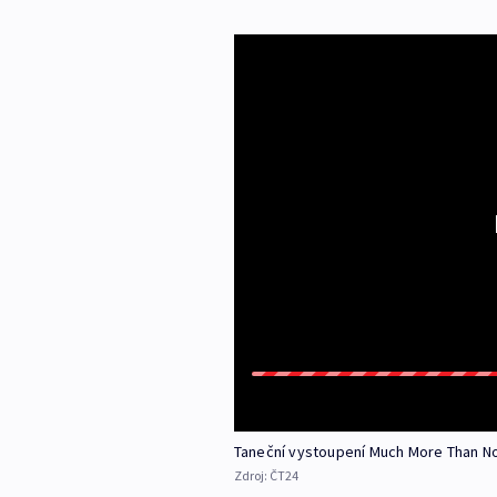
Taneční vystoupení Much More Than N
Zdroj:
ČT24