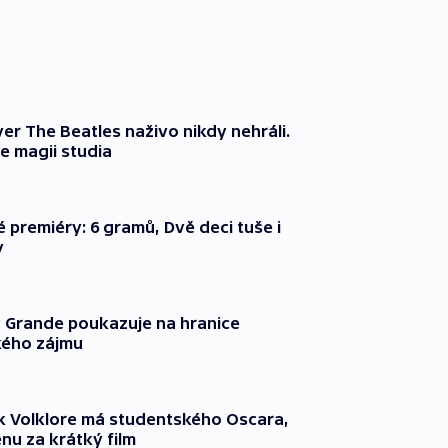
er The Beatles naživo nikdy nehráli.
e magii studia
é premiéry: 6 gramů, Dvě deci tuše i
y
 Grande poukazuje na hranice
ého zájmu
k Volklore má studentského Oscara,
nu za krátký film