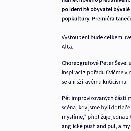
po identitě obyvatel bývalé
popkultury. Premiéra taneč
Vystoupení bude celkem uve
Alta.
Choreografové Peter Šavel a
inspiraci z pořadu Cvičme v 
se ani sžíravému kriticismu.
Pět improvizovaných částí m
scéna, kdy jsme byli dotlače
myslíme,“ přibližuje jedna z
anglické push and pul, a m