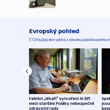
Evropský pohled
ČT24 každý den vybírá z obsahu publikovaného e
Falešní „lékaři“ vytvoření AI šíří
Spe
mezi staršími Poláky nebezpečné
jsou
zdravotní rady
bez