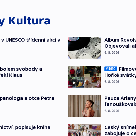
ky
Kultura
t v UNESCO třídenní akcí v
Album Revolv
Objevovali al
6. 8. 2026
mbolem svobody a
Filmov
VIDEO
řekl Klaus
Hořké svátk
6. 8. 2026
japanologa a otce Petra
Pauza Ariany
fanouškovsk
6. 8. 2026
Český sníme
ictví, popisuje kniha
zabojuje o ce