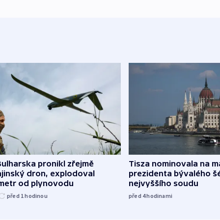
ulharska pronikl zřejmě
Tisza nominovala na 
jinský dron, explodoval
prezidenta bývalého š
ometr od plynovodu
nejvyššího soudu
před 1
hodinou
před 4
hodinami