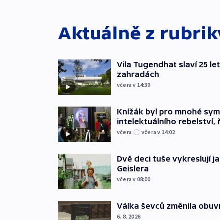
Aktuálně z rubri
Vila Tugendhat slaví 25 le
zahradách
včera v 14:39
Knížák byl pro mnohé sy
intelektuálního rebelství, 
včera
včera v 14:02
Dvě deci tuše vykreslují 
Geislera
včera v 08:00
Válka ševců změnila obuvn
6. 8. 2026