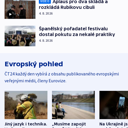
Aplaus pro dva skládá a
VIDEO
rozkládá Rubikovu cibuli
4. 8. 2026
Španělský pořadatel festivalu
dostal pokutu za nekalé praktiky
4. 8. 2026
Evropský pohled
ČT24 každý den vybírá z obsahu publikovaného evropskými
veřejnými médii, členy Eurovize.
Jiný jazyk i technika.
„Musíme zapojit
Na Ukrajině j