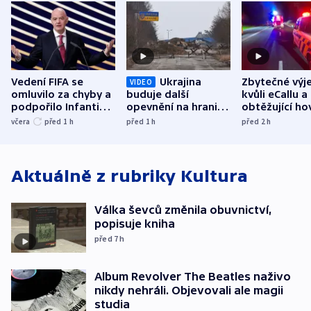
Vedení FIFA se
Ukrajina
Zbytečné výj
VIDEO
omluvilo za chyby a
buduje další
kvůli eCallu a
podpořilo Infantina.
opevnění na hranici
obtěžující ho
UEFA trvá na
s Běloruskem
zdržují záchr
včera
před 1
h
před 1
h
před 2
h
bojkotu
Aktuálně z rubriky
Kultura
Válka ševců změnila obuvnictví,
popisuje kniha
před 7
h
Album Revolver The Beatles naživo
nikdy nehráli. Objevovali ale magii
studia