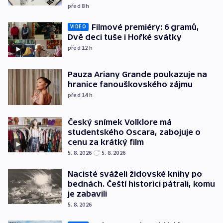
před 8
h
Filmové premiéry: 6 gramů,
VIDEO
Dvě deci tuše i Hořké svátky
před 12
h
Pauza Ariany Grande poukazuje na
hranice fanouškovského zájmu
před 14
h
Český snímek Volklore má
studentského Oscara, zabojuje o
cenu za krátký film
5. 8. 2026
5. 8. 2026
Nacisté sváželi židovské knihy po
bednách. Čeští historici pátrali, komu
je zabavili
5. 8. 2026