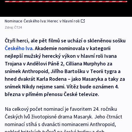
Nominace Českého lva: Herec v hlavní roli
Zdroj:
ČT24
Čtyři herci, ale pět filmů se uchází o skleněnou sošku
Českého lva
. Akademie nominovala v kategorii
nejlepší mužský herecký výkon v hlavní roli Ivana
Trojana v Andělovi Páně 2, Cilliana Murphyho za
snímek Anthropoid, Jiřího Bartošku v Teorii tygra a
hned dvakrát Karla Rodena – jako Masaryka a taky za
snímek Nikdy nejsme sami. Vítěz bude oznámen 4.
března v přímém přenosu České televize.
Na celkový počet nominací je favoritem 24. ročníku
Českých lvů životopisné drama Masaryk. Jeho čtrnáct
nominací stíhá s dvanácti nominacemi Anthropoid,
pohled britských tvůrců na české hrdiny z dob