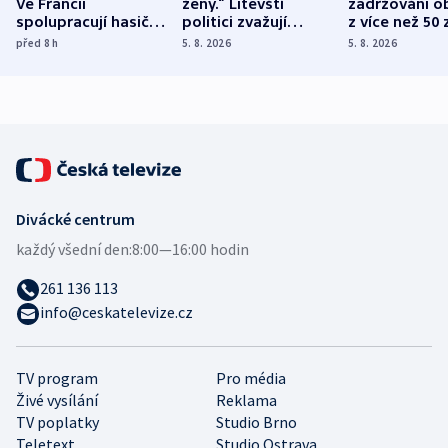
Ve Francii
ženy.“ Litevští
zadržováni o
spolupracují hasiči z
politici zvažují
z více než 50 
různých zemí
dohodu o
Bojovali na s
před 8
h
5. 8. 2026
5. 8. 2026
demografii
Ruska
Divácké centrum
každý všední den:
8:00—16:00 hodin
261 136 113
info@ceskatelevize.cz
TV program
Pro média
Živé vysílání
Reklama
TV poplatky
Studio Brno
Teletext
Studio Ostrava