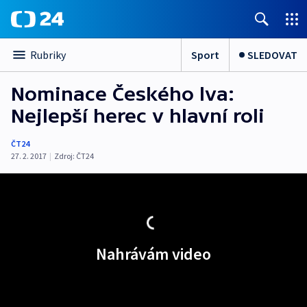
Sport
SLEDOVAT
Rubriky
Nominace Českého lva:
Nejlepší herec v hlavní roli
ČT24
27. 2. 2017
|
Zdroj:
ČT24
Nahrávám video