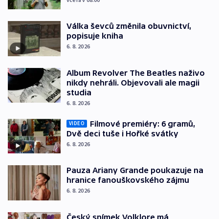
Válka ševců změnila obuvnictví,
popisuje kniha
6. 8. 2026
Album Revolver The Beatles naživo
nikdy nehráli. Objevovali ale magii
studia
6. 8. 2026
Filmové premiéry: 6 gramů,
VIDEO
Dvě deci tuše i Hořké svátky
6. 8. 2026
Pauza Ariany Grande poukazuje na
hranice fanouškovského zájmu
6. 8. 2026
Český snímek Volklore má