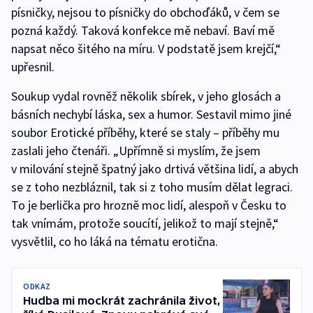
písničky, nejsou to písničky do obchoďáků, v čem se
pozná každý. Taková konfekce mě nebaví. Baví mě
napsat něco šitého na míru. V podstatě jsem krejčí,“
upřesnil.
Soukup vydal rovněž několik sbírek, v jeho glosách a
básních nechybí láska, sex a humor. Sestavil mimo jiné
soubor Erotické příběhy, které se staly – příběhy mu
zaslali jeho čtenáři. „Upřímně si myslím, že jsem
v milování stejně špatný jako drtivá většina lidí, a abych
se z toho nezbláznil, tak si z toho musím dělat legraci.
To je berlička pro hrozně moc lidí, alespoň v Česku to
tak vnímám, protože soucítí, jelikož to mají stejně,“
vysvětlil, co ho láká na tématu erotična.
ODKAZ
Hudba mi mockrát zachránila život,