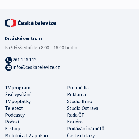
Divácké centrum
každý všední den:
8:00—16:00 hodin
261 136 113
info@ceskatelevize.cz
TV program
Pro média
Živé vysílání
Reklama
TV poplatky
Studio Brno
Teletext
Studio Ostrava
Podcasty
Rada ČT
Počasí
Kariéra
E-shop
Podávání námětů
Mobilní a TV aplikace
Časté dotazy