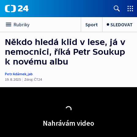
Sport
SLEDOVAT
Rubriky
Někdo hledá klid v lese, já v
nemocnici, říká Petr Soukup
k novému albu
Petr Adámek
,
jab
19. 8. 2025
|
Zdroj:
ČT24
Nahrávám video