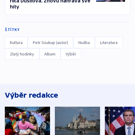
říká Dusilová. Znovu nahrává své
hity
ŠTÍTKY
Kultura
Petr Soukup (autor)
Hudba
Literatura
Zlatý hodinky
Album
Výběr
Výběr redakce