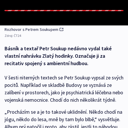
Rozhovor s Petrem Soukupem
Zdroj:
ČT24
Básník a textař Petr Soukup nedávno vydal také
vlastní nahrávku Zlatý hodinky. Označuje ji za
recitativ spojený s ambientní hudbou.
V šesti niterných textech se Petr Soukup vypsal ze svých
pocitů. Například ve skladbě Budovy se vyznává ze
zalíbení v prostorech, jako je psychiatrická léčebna nebo
vojenská nemocnice. Chodí do nich několikrát týdně.
„Procházím se a je to takové uklidnění. Někdo chodí na
jógu, někdo do lesa, mně by tam bylo blbě,“ vysvětluje.
Album prý natočil i proto, aby zjistil, jestli to náhodou