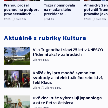
Prahou prošel
Tisza nominovala
Americký Sen
pochod na podporu
na maďarského
potvrdil Tru
práv sexuálních
prezidenta
právníka jako
menšin
bývalého šéfa
ministra
12:02
před 2
h
před 2
h
12:53
před 3
h
nejvyššího soudu
spravedlnost
Aktuálně z rubriky
Kultura
Vila Tugendhat slaví 25 let v UNESCO
třídenní akcí v zahradách
včera v 14:39
Knížák byl pro mnohé symbolem
svobody a intelektuálního rebelství,
řekl Klaus
včera
včera v 14:02
Dvě deci tuše vykreslují japanologa
a otce Petra Geislera
včera v 08:00