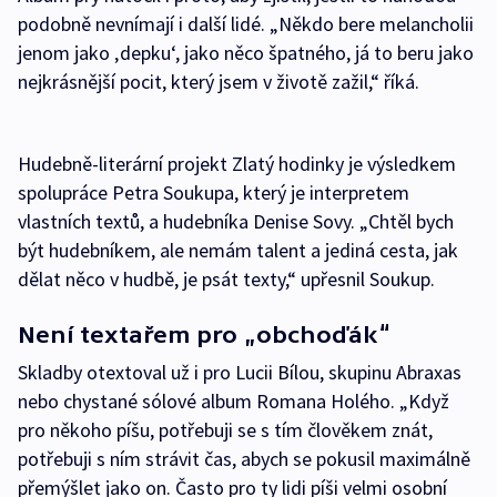
podobně nevnímají i další lidé. „Někdo bere melancholii
jenom jako ‚depku‘, jako něco špatného, já to beru jako
nejkrásnější pocit, který jsem v životě zažil,“ říká.
Hudebně-literární projekt Zlatý hodinky je výsledkem
spolupráce Petra Soukupa, který je interpretem
vlastních textů, a hudebníka Denise Sovy. „Chtěl bych
být hudebníkem, ale nemám talent a jediná cesta, jak
dělat něco v hudbě, je psát texty,“ upřesnil Soukup.
Není textařem pro „obchoďák“
Skladby otextoval už i pro Lucii Bílou, skupinu Abraxas
nebo chystané sólové album Romana Holého. „Když
pro někoho píšu, potřebuji se s tím člověkem znát,
potřebuji s ním strávit čas, abych se pokusil maximálně
přemýšlet jako on. Často pro ty lidi píši velmi osobní