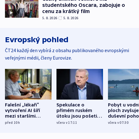
studentského Oscara, zabojuje o
cenu za krátký film
5. 8. 2026
5. 8. 2026
Evropský pohled
ČT24 každý den vybírá z obsahu publikovaného evropskými
veřejnými médii, členy Eurovize.
Falešní „lékaři“
Spekulace o
Pobyt u vodn
vytvoření AI šíří
přímém ruském
ploch zvyšuje
mezi staršími
útoku jsou pošetilé,
duševní poho
Poláky nebezpečné
míní estonský
ukázala
před 10
h
včera v 17:11
včera v 07:30
zdravotní rady
bezpečnostní
mezinárodní 
expert