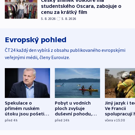
Český snímek Volklore má
studentského Oscara, zabojuje o
cenu za krátký film
5. 8. 2026
5. 8. 2026
Evropský pohled
ČT24 každý den vybírá z obsahu publikovaného evropskými
veřejnými médii, členy Eurovize.
Spekulace o
Pobyt u vodních
Jiný jazyk i t
přímém ruském
ploch zvyšuje
Ve Francii
útoku jsou pošetilé,
duševní pohodu,
spolupracují h
míní estonský
ukázala
různých zemí
před 4
h
před 14
h
včera v 15:30
bezpečnostní
mezinárodní studie
expert