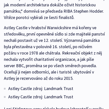
jak moderní architektura dokáže oživit historickou
památku,“ domnívá se předseda RIBA Stephen Hodder.
Vítěze porotci vybírali ze šesti finalistů.
Astley Castle v hrabství Warwickshire má kořeny ve
středověku, první opevněné sídlo si zde majitelé panství
nechali postavit už ve 12. století. Významná památka
byla přestavěna v polovině 16. století, po ničivém
požáru v roce 1978 ale chátrala. Rekreační objekt z něj
nechala vytvořit charitativní organizace, a jak píše
server BBC, proměna se po všech směrech povedla.
Oceňují ji nejen odborníci, ale i turisté: ubytování v
Astley je rezervováno až do roku 2015.
Astley Castle zdroj: Landmark Trust
Astley Castle zdroj: Landmark Trust
Loni Stirlingovu cenu získala budova laboratoří v areálu