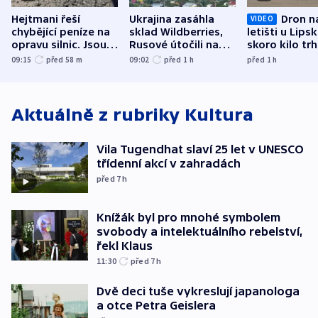
Hejtmani řeší
Ukrajina zasáhla
Dron n
VIDEO
chybějící peníze na
sklad Wildberries,
letišti u Lips
opravu silnic. Jsou
Rusové útočili na
skoro kilo trh
nenárokové, namítá
trh, hasiče či
indicie ukazuj
09:15
před 58
m
09:02
před 1
h
před 1
h
ministerstvo
stadion
Rusko
Aktuálně z rubriky
Kultura
Vila Tugendhat slaví 25 let v UNESCO
třídenní akcí v zahradách
před 7
h
Knížák byl pro mnohé symbolem
svobody a intelektuálního rebelství,
řekl Klaus
11:30
před 7
h
Dvě deci tuše vykreslují japanologa
a otce Petra Geislera