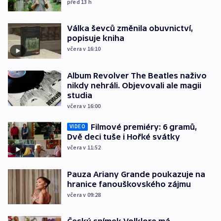
před 13
h
Válka ševců změnila obuvnictví,
popisuje kniha
včera v 16:10
Album Revolver The Beatles naživo
nikdy nehráli. Objevovali ale magii
studia
včera v 16:00
Filmové premiéry: 6 gramů,
VIDEO
Dvě deci tuše i Hořké svátky
včera v 11:52
Pauza Ariany Grande poukazuje na
hranice fanouškovského zájmu
včera v 09:28