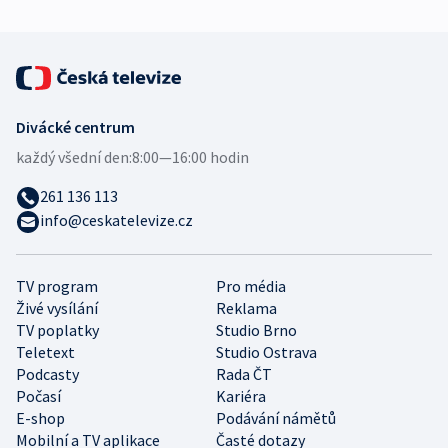
Divácké centrum
každý všední den:
8:00—16:00 hodin
261 136 113
info@ceskatelevize.cz
TV program
Pro média
Živé vysílání
Reklama
TV poplatky
Studio Brno
Teletext
Studio Ostrava
Podcasty
Rada ČT
Počasí
Kariéra
E-shop
Podávání námětů
Mobilní a TV aplikace
Časté dotazy