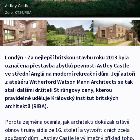
Astley Castle
Zdroj:
ČT24/RIBA
Londýn - Za nejlepší britskou stavbu roku 2013 byla
označena přestavba zbytků pevnosti Astley Castle
ve střední Anglii na moderní rekreační dům. Její autoři
z ateliéru Witherford Watson Mann Architects se tak
stali dalšími držiteli Stirlingovy ceny, kterou
pravidelně uděluje Královský institut britských
architektů (RIBA).
Porota zejména ocenila, jak architekti dokázali citlivě
obnovit ruiny sídla ze 16. století a vytvořit z nich zcela
současný dům. „Astley Castle je výjimečný příklad toho,