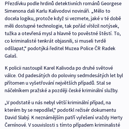
Přezdívku podle hrdinů detektivních románů Georgese
Simenona dali Karlu Kalivodovi novináři. „Mělo to
docela logiku, protože když si vezmete, jaké v té době
měli dostupné technologie, tak pořád vítězil notýsek,
tužka a otevřená mysl a hlavně to pověstné štěstí. To,
co kriminalisté tenkrát objasnili, si museli tvrdě
odšlapat,“ podotýká ředitel Muzea Police ČR Radek
Galaš.
K policii nastoupil Karel Kalivoda po druhé světové
válce. Od padesátých do poloviny sedmdesátých let byl
přítomen u vyšetřování největších případů. Stal se
náčelníkem pražské a později české kriminální služby.
„V podstatě u nás nebyl větší kriminální případ, na
kterém by se nepodílel,“ podotkl režisér dokumentu
David Slabý. K neznámějším patří vyřešení vraždy Herty
Černínové. V souvislosti s tímto případem kriminalisté