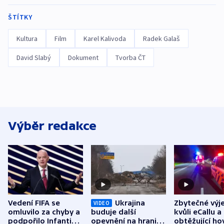
ŠTÍTKY
Kultura
Film
Karel Kalivoda
Radek Galaš
David Slabý
Dokument
Tvorba ČT
Výběr redakce
Vedení FIFA se
Ukrajina
Zbytečné výj
VIDEO
omluvilo za chyby a
buduje další
kvůli eCallu a
podpořilo Infantina.
opevnění na hranici
obtěžující ho