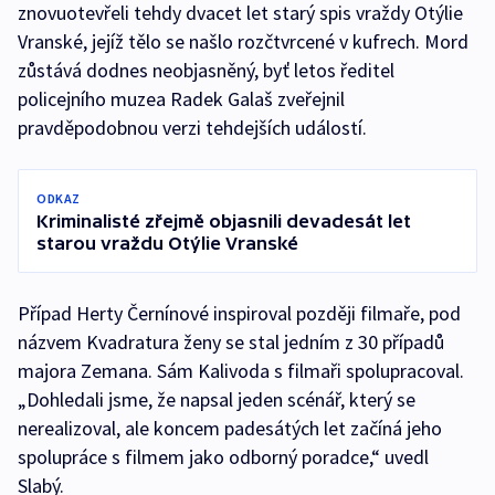
znovuotevřeli tehdy dvacet let starý spis vraždy Otýlie
Vranské, jejíž tělo se našlo rozčtvrcené v kufrech. Mord
zůstává dodnes neobjasněný, byť letos ředitel
policejního muzea Radek Galaš zveřejnil
pravděpodobnou verzi tehdejších událostí.
ODKAZ
Kriminalisté zřejmě objasnili devadesát let
starou vraždu Otýlie Vranské
Případ Herty Černínové inspiroval později filmaře, pod
názvem Kvadratura ženy se stal jedním z 30 případů
majora Zemana. Sám Kalivoda s filmaři spolupracoval.
„Dohledali jsme, že napsal jeden scénář, který se
nerealizoval, ale koncem padesátých let začíná jeho
spolupráce s filmem jako odborný poradce,“ uvedl
Slabý.