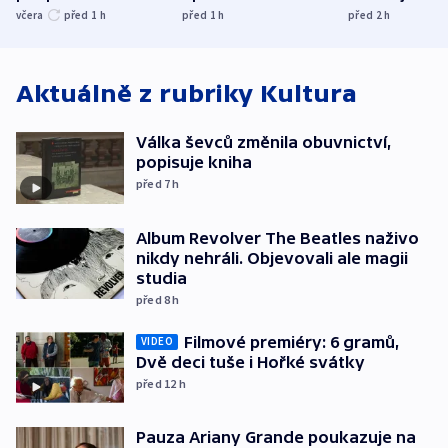
UEFA trvá na
s Běloruskem
zdržují záchr
včera
před 1
h
před 1
h
před 2
h
bojkotu
Aktuálně z rubriky
Kultura
Válka ševců změnila obuvnictví,
popisuje kniha
před 7
h
Album Revolver The Beatles naživo
nikdy nehráli. Objevovali ale magii
studia
před 8
h
Filmové premiéry: 6 gramů,
VIDEO
Dvě deci tuše i Hořké svátky
před 12
h
Pauza Ariany Grande poukazuje na