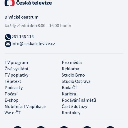
Divácké centrum
každý všední den:
8:00—16:00 hodin
261 136 113
info@ceskatelevize.cz
TV program
Pro média
Živé vysílání
Reklama
TV poplatky
Studio Brno
Teletext
Studio Ostrava
Podcasty
Rada ČT
Počasí
Kariéra
E-shop
Podávání námětů
Mobilní a TV aplikace
Časté dotazy
Vše o ČT
Kontakty