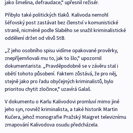
jako šmelina, defraudace,“ upřesnil režisér.
Přibylo také politických tlaků. Kalivoda nemohl
šéfovský post zastávat bez členství v komunistické
straně, nicméně podle Slabého se snažil kriminalistické
oddělení držet od vlivů StB.
„Z jeho osobního spisu vidíme opakované prověrky,
znepříjemňovali mu to, jak to šlo,“ upozornil
dokumentarista. „Pravděpodobně se v závěru stal i
obětí tohoto působení. Faktem zůstává, že pro něj,
stejně jako pro řadu obyčejných kriminalistů, bylo
prioritou chytit zločince,“ uzavírá Galaš.
V dokumentu o Karlu Kalivodovi promluví mimo jiné
jeho syn, rovněž kriminalista, a také historik Martin
Kučera, jehož monografie Pražský Maigret televiznímu
zmapování Kalivodova osudu předcházela.