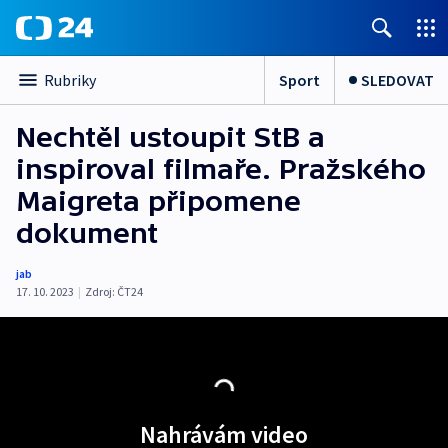
Sport
SLEDOVAT
Rubriky
Nechtěl ustoupit StB a
inspiroval filmaře. Pražského
Maigreta připomene
dokument
jab
17. 10. 2023
|
Zdroj:
ČT24
Nahrávám video