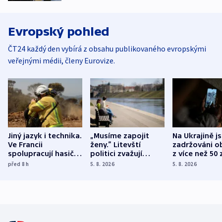
Evropský pohled
ČT24 každý den vybírá z obsahu publikovaného evropskými
veřejnými médii, členy Eurovize.
Jiný jazyk i technika.
„Musíme zapojit
Na Ukrajině j
Ve Francii
ženy.“ Litevští
zadržováni o
spolupracují hasiči z
politici zvažují
z více než 50 
různých zemí
dohodu o
Bojovali na s
před 8
h
5. 8. 2026
5. 8. 2026
demografii
Ruska