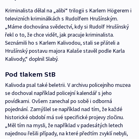
Kriminalista dělal na „alibi“ trilogii s Karlem Högerem i
televizních kriminálkách s Rudolfem Hrušínským.
„Máme dochována svědectví, kdy si Rudolf Hrušínský
řekl o to, že chce vidět, jak pracuje kriminalista.
Seznámili ho s Karlem Kalivodou, stali se přáteli a
Hrušínský postavu majora Kalaše stavěl podle Karla
Kalivody,“ doplnil Slabý.
Pod tlakem StB
Kalivoda psal také beletrii. V archivu policejního muzea
se dochoval například policejní kalendář s jeho
povídkami. Ovšem zanechal po sobě i odborná
pojednání. Zamýšlel se například nad tím, že každé
historické období má své specifické projevy zločinu.
„Měl tím na mysli, že například v padesátých letech
najednou řešili případy, na které předtím zvyklí nebyli,