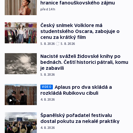
hranice fanouškovského zájmu
před 14
h
Český snímek Volklore má
studentského Oscara, zabojuje o
cenu za krátký film
5. 8. 2026
5. 8. 2026
Nacisté sváželi židovské knihy po
bednách. Čeští historici pátrali, komu
je zabavili
5. 8. 2026
Aplaus pro dva skládá a
VIDEO
rozkládá Rubikovu cibuli
4. 8. 2026
Španělský pořadatel festivalu
dostal pokutu za nekalé praktiky
4. 8. 2026