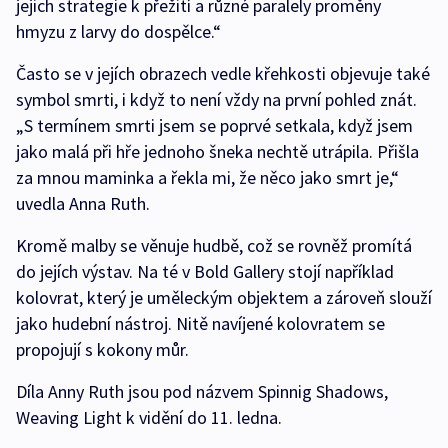
jejich strategie k přežití a různé paralely proměny
hmyzu z larvy do dospělce.“
Často se v jejích obrazech vedle křehkosti objevuje také
symbol smrti, i když to není vždy na první pohled znát.
„S termínem smrti jsem se poprvé setkala, když jsem
jako malá při hře jednoho šneka nechtě utrápila. Přišla
za mnou maminka a řekla mi, že něco jako smrt je,“
uvedla Anna Ruth.
Kromě malby se věnuje hudbě, což se rovněž promítá
do jejích výstav. Na té v Bold Gallery stojí například
kolovrat, který je uměleckým objektem a zároveň slouží
jako hudební nástroj. Nitě navíjené kolovratem se
propojují s kokony můr.
Díla Anny Ruth jsou pod názvem Spinnig Shadows,
Weaving Light k vidění do 11. ledna.