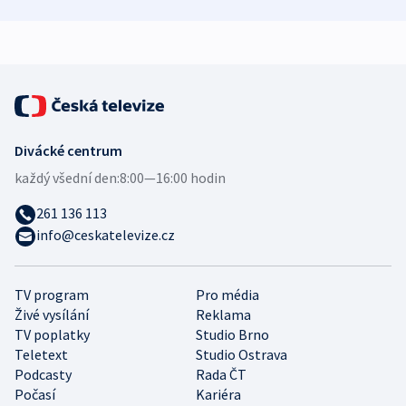
zdravotní rady
bezpečnostní
mezinárodní 
expert
Divácké centrum
každý všední den:
8:00—16:00 hodin
261 136 113
info@ceskatelevize.cz
TV program
Pro média
Živé vysílání
Reklama
TV poplatky
Studio Brno
Teletext
Studio Ostrava
Podcasty
Rada ČT
Počasí
Kariéra