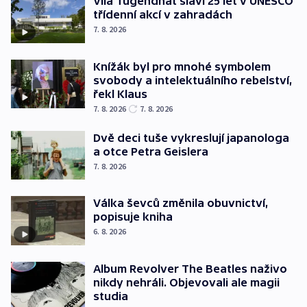
Vila Tugendhat slaví 25 let v UNESCO
třídenní akcí v zahradách
7. 8. 2026
Knížák byl pro mnohé symbolem
svobody a intelektuálního rebelství,
řekl Klaus
7. 8. 2026
7. 8. 2026
Dvě deci tuše vykreslují japanologa
a otce Petra Geislera
7. 8. 2026
Válka ševců změnila obuvnictví,
popisuje kniha
6. 8. 2026
Album Revolver The Beatles naživo
nikdy nehráli. Objevovali ale magii
studia