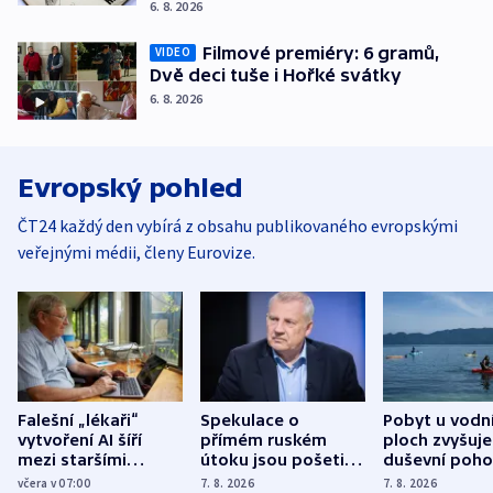
6. 8. 2026
Filmové premiéry: 6 gramů,
VIDEO
Dvě deci tuše i Hořké svátky
6. 8. 2026
Evropský pohled
ČT24 každý den vybírá z obsahu publikovaného evropskými
veřejnými médii, členy Eurovize.
Falešní „lékaři“
Spekulace o
Pobyt u vodn
vytvoření AI šíří
přímém ruském
ploch zvyšuje
mezi staršími
útoku jsou pošetilé,
duševní poho
Poláky nebezpečné
míní estonský
ukázala
včera v 07:00
7. 8. 2026
7. 8. 2026