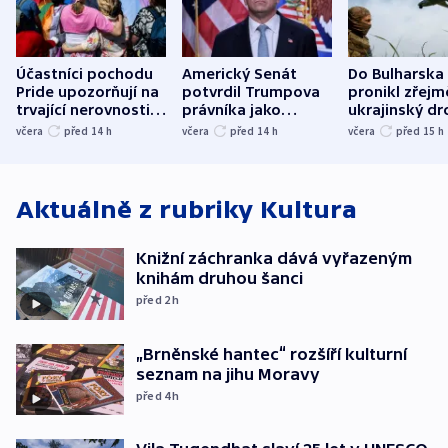
Účastníci pochodu
Americký Senát
Do Bulharska
Pride upozorňují na
potvrdil Trumpova
pronikl zřejm
trvající nerovnosti i
právníka jako
ukrajinský dr
společenskou
ministra
explodoval k
včera
před 14
h
včera
před 14
h
včera
před 15
h
atmosféru
spravedlnosti
od plynovod
Aktuálně z rubriky
Kultura
Knižní záchranka dává vyřazeným
knihám druhou šanci
před 2
h
„Brněnské hantec“ rozšíří kulturní
seznam na jihu Moravy
před 4
h