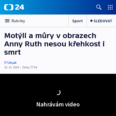
Sport
SLEDOVAT
Rubriky
Motýli a můry v obrazech
Anny Ruth nesou křehkost i
smrt
ČT24
,
jab
12. 12. 2024
|
Zdroj:
ČT24
Nahrávám video