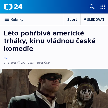
Sport
SLEDOVAT
Rubriky
Léto pohřbívá americké
trháky, kinu vládnou české
komedie
bk
27. 7. 2013
27. 7. 2013
|
Zdroj:
ČT24