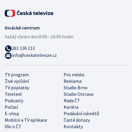
Divácké centrum
každý všední den:
8:00—16:00 hodin
261 136 113
info@ceskatelevize.cz
TV program
Pro média
Živé vysílání
Reklama
TV poplatky
Studio Brno
Teletext
Studio Ostrava
Podcasty
Rada ČT
Počasí
Kariéra
E-shop
Podávání námětů
Mobilní a TV aplikace
Časté dotazy
Vše o ČT
Kontakty