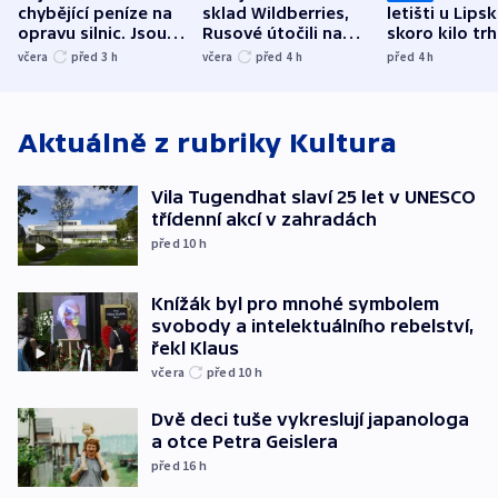
chybějící peníze na
sklad Wildberries,
letišti u Lips
opravu silnic. Jsou
Rusové útočili na
skoro kilo trh
nenárokové, namítá
trh, hasiče či
indicie ukazuj
včera
před 3
h
včera
před 4
h
před 4
h
ministerstvo
stadion
Rusko
Aktuálně z rubriky
Kultura
Vila Tugendhat slaví 25 let v UNESCO
třídenní akcí v zahradách
před 10
h
Knížák byl pro mnohé symbolem
svobody a intelektuálního rebelství,
řekl Klaus
včera
před 10
h
Dvě deci tuše vykreslují japanologa
a otce Petra Geislera
před 16
h