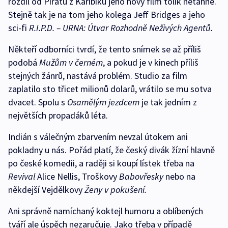
rozdíl od Pirátů z Karibiku jeho nový film tolik netáhne.
Stejně tak je na tom jeho kolega Jeff Bridges a jeho
sci-fi
R.I.P.D. – URNA: Útvar Rozhodně Neživých Agentů.
Někteří odborníci tvrdí, že tento snímek se až příliš
podobá
Mužům v černém
, a pokud je v kinech příliš
stejných žánrů, nastává problém. Studio za film
zaplatilo sto třicet milionů dolarů, vrátilo se mu sotva
dvacet. Spolu s
Osamělým jezdcem
je tak jedním z
největších propadáků léta.
Indián s válečným zbarvením nevzal útokem ani
pokladny u nás. Pořád platí, že český divák žízní hlavně
po české komedii, a raději si koupí lístek třeba na
Revival
Alice Nellis, Troškovy
Babovřesky
nebo na
někdejší Vejdělkovy
Ženy v pokušení.
Ani správně namíchaný koktejl humoru a oblíbených
tváří ale úspěch nezaručuje. Jako třeba v případě