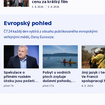
cenu za krátký film
5. 8. 2026
5. 8. 2026
Evropský pohled
ČT24 každý den vybírá z obsahu publikovaného evropskými
veřejnými médii, členy Eurovize.
Spekulace o
Pobyt u vodních
Jiný jazyk i t
přímém ruském
ploch zvyšuje
Ve Francii
útoku jsou pošetilé,
duševní pohodu,
spolupracují h
míní estonský
ukázala
různých zemí
před 7
h
před 17
h
6. 8. 2026
bezpečnostní
mezinárodní studie
expert