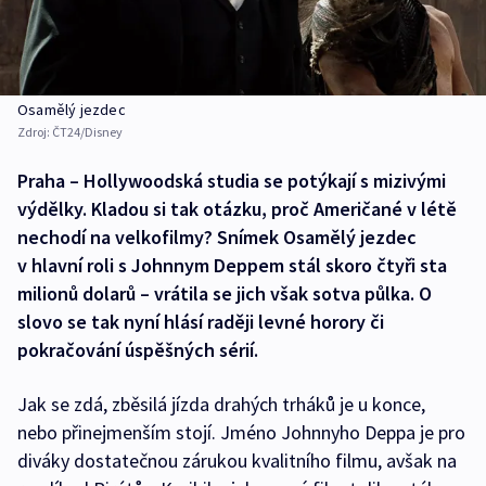
Osamělý jezdec
Zdroj:
ČT24/Disney
Praha – Hollywoodská studia se potýkají s mizivými
výdělky. Kladou si tak otázku, proč Američané v létě
nechodí na velkofilmy? Snímek Osamělý jezdec
v hlavní roli s Johnnym Deppem stál skoro čtyři sta
milionů dolarů – vrátila se jich však sotva půlka. O
slovo se tak nyní hlásí raději levné horory či
pokračování úspěšných sérií.
Jak se zdá, zběsilá jízda drahých trháků je u konce,
nebo přinejmenším stojí. Jméno Johnnyho Deppa je pro
diváky dostatečnou zárukou kvalitního filmu, avšak na