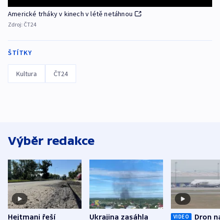
Americké trháky v kinech v létě netáhnou
Zdroj:
ČT24
ŠTÍTKY
Kultura
ČT24
Výběr redakce
Hejtmani řeší
Ukrajina zasáhla
Dron n
VIDEO