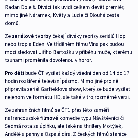
Radan Dolejš. Diváci tak uvidí celkem devět premiér,
mimo jiné Náramek, Květy a Lucie či Dlouhá cesta
domů.
Ze
seriálové tvorby
čekají diváky reprízy seriálů Hop
nebo trop a Eden. Ve třídílném filmu Vlna pak budou
moci sledovat Jiřího Bartošku v příběhu muže, kterému
tsunami proměnila dovolenou v horor.
Pro děti
bude ČT vysílat každý všední den od 14 do 17
hodin rozšířené televizní pásmo. Mimo jiné pro ně
připravila seriál Garfieldova show, který se bude vysílat
nejenom ve formátu HD, ale také v trojrozměrné verzi.
Ze zahraničních filmů se ČT1 přes léto zaměří
nafrancouzské
filmové
komedie typu Návštěvníci či
Sedmá rota za úplňku, ale také na thrillery Motýlek,
Andělé a panny a Ospalá díra. Z českých filmů stanice