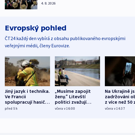
4. 8. 2026
Evropský pohled
ČT24 každý den vybírá z obsahu publikovaného evropskými
veřejnými médii, členy Eurovize.
Jiný jazyk i technika.
„Musíme zapojit
Na Ukrajině j
Ve Francii
ženy.“ Litevští
zadržováni o
spolupracují hasiči z
politici zvažují
z více než 50 
různých zemí
dohodu o
Bojovali na s
před 5
h
včera v 16:00
včera v 14:37
demografii
Ruska