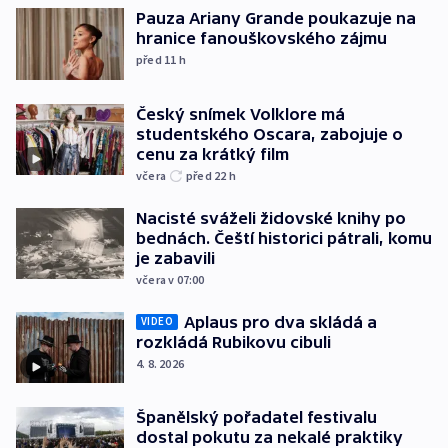
Pauza Ariany Grande poukazuje na
hranice fanouškovského zájmu
před 11
h
Český snímek Volklore má
studentského Oscara, zabojuje o
cenu za krátký film
včera
před 22
h
Nacisté sváželi židovské knihy po
bednách. Čeští historici pátrali, komu
je zabavili
včera v 07:00
Aplaus pro dva skládá a
VIDEO
rozkládá Rubikovu cibuli
4. 8. 2026
Španělský pořadatel festivalu
dostal pokutu za nekalé praktiky