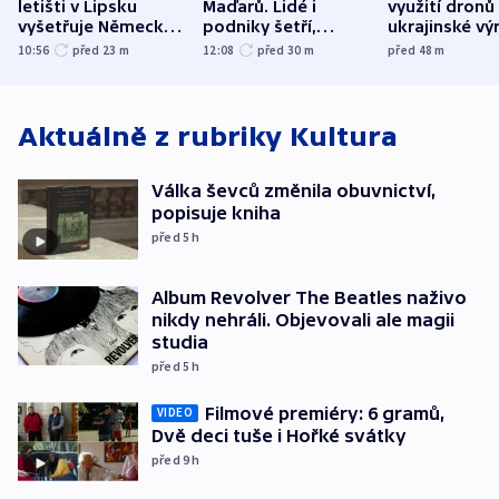
letišti v Lipsku
Maďarů. Lidé i
využití dronů
vyšetřuje Německo
podniky šetří,
ukrajinské vý
jako úmyslný pokus
omezuje se doprava
útokům v Pob
10:56
před 23
m
12:08
před 30
m
před 48
m
o způsobení
i svícení
tvrdí Litva
exploze
Aktuálně z rubriky
Kultura
Válka ševců změnila obuvnictví,
popisuje kniha
před 5
h
Album Revolver The Beatles naživo
nikdy nehráli. Objevovali ale magii
studia
před 5
h
Filmové premiéry: 6 gramů,
VIDEO
Dvě deci tuše i Hořké svátky
před 9
h