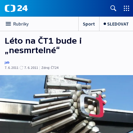
Sport
SLEDOVAT
Rubriky
Léto na ČT1 bude i
„nesmrtelné“
jab
7. 6. 2011
7. 6. 2011
|
Zdroj:
ČT24