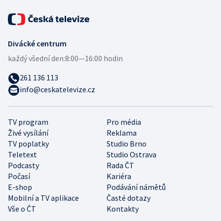
Divácké centrum
každý všední den:
8:00—16:00 hodin
261 136 113
info@ceskatelevize.cz
TV program
Pro média
Živé vysílání
Reklama
TV poplatky
Studio Brno
Teletext
Studio Ostrava
Podcasty
Rada ČT
Počasí
Kariéra
E-shop
Podávání námětů
Mobilní a TV aplikace
Časté dotazy
Vše o ČT
Kontakty