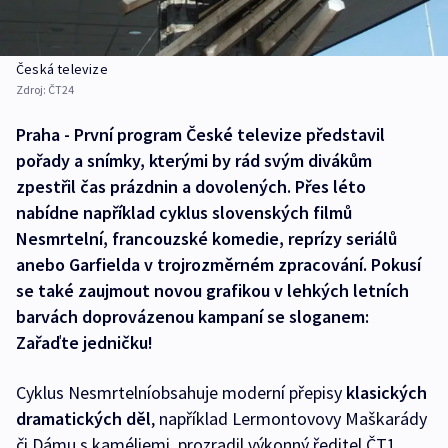
Česká televize
Zdroj:
ČT24
Praha - První program České televize představil
pořady a snímky, kterými by rád svým divákům
zpestřil čas prázdnin a dovolených. Přes léto
nabídne například cyklus slovenských filmů
Nesmrtelní, francouzské komedie, reprízy seriálů
anebo Garfielda v trojrozměrném zpracování. Pokusí
se také zaujmout novou grafikou v lehkých letních
barvách doprovázenou kampaní se sloganem:
Zařaďte jedničku!
Cyklus Nesmrtelníobsahuje moderní přepisy
klasických
dramatických děl
, například Lermontovovy Maškarády
či Dámu s kaméliemi, prozradil výkonný ředitel ČT1