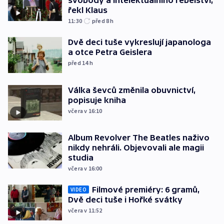
svobody a intelektuálního rebelství,
řekl Klaus
11:30
před 8
h
Dvě deci tuše vykreslují japanologa
a otce Petra Geislera
před 14
h
Válka ševců změnila obuvnictví,
popisuje kniha
včera v 16:10
Album Revolver The Beatles naživo
nikdy nehráli. Objevovali ale magii
studia
včera v 16:00
Filmové premiéry: 6 gramů,
VIDEO
Dvě deci tuše i Hořké svátky
včera v 11:52