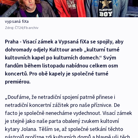
vypsaná fiXa
Zdroj:
ČT24/Fb archiv
Praha - Visací zámek a Vypsaná fiXa se spojily, aby
dohromady odjely Kulttour aneb „kulturní turné
kultovních kapel po kulturních domech.“ Svým
fandům během listopadu nabídnou celkem osm
koncertů. Pro obě kapely je společné turné
premiérou.
„Doufáme, že netradiční spojení patrně přinese i
netradiční koncertní zážitek pro naše příznivce. De
facto je společně nenecháme vydechnout. Visací zámek
je stejně jako naše parta obalený zvukem kultovní
kytary Jolana. Těším se, až společné setkání těchto
nástrojů prořízne zdi kulturních domů a hlavně uši těch,