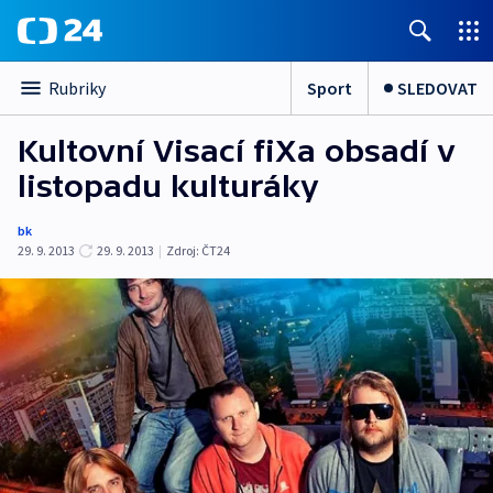
Sport
SLEDOVAT
Rubriky
Kultovní Visací fiXa obsadí v
listopadu kulturáky
bk
29. 9. 2013
29. 9. 2013
|
Zdroj:
ČT24