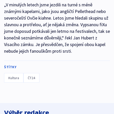
„V minulých letech jsme jezdili na turné s méně
známými kapelami, jako jsou angličtí Pellethead nebo
severočeští Ovčie kiahne. Letos jsme hledali skupinu už
slavnou a protřelou, ať je nějaká změna. Vypsanou fiXu
jsme doposud potkávali jen letmo na festivalech, tak se
konečně seznámíme důvěrněji,“ řekl Jan Hubert z
Visacího zámku. Je přesvědčen, že spojení obou kapel
nebude jejich fanouškům proti srsti.
ŠTÍTKY
Kultura
ČT24
Výběr redakce