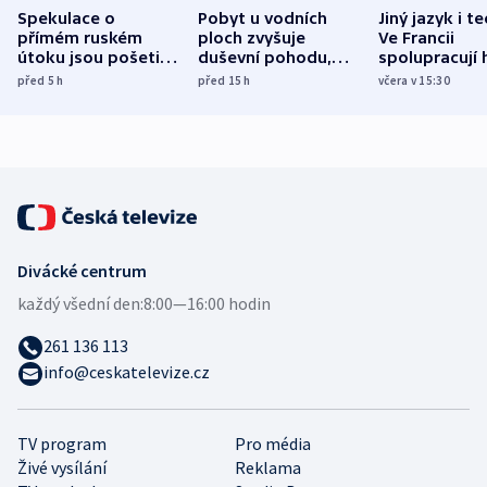
Spekulace o
Pobyt u vodních
Jiný jazyk i t
přímém ruském
ploch zvyšuje
Ve Francii
útoku jsou pošetilé,
duševní pohodu,
spolupracují h
míní estonský
ukázala
různých zemí
před 5
h
před 15
h
včera v 15:30
bezpečnostní
mezinárodní studie
expert
Divácké centrum
každý všední den:
8:00—16:00 hodin
261 136 113
info@ceskatelevize.cz
TV program
Pro média
Živé vysílání
Reklama