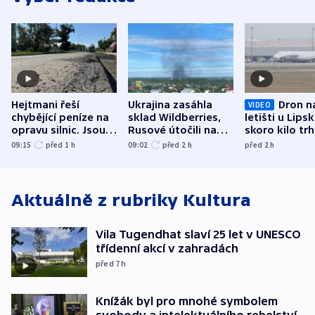
Hejtmani řeší
Ukrajina zasáhla
Dron n
VIDEO
chybějící peníze na
sklad Wildberries,
letišti u Lips
opravu silnic. Jsou
Rusové útočili na
skoro kilo trh
nenárokové, namítá
trh, hasiče či
indicie ukazuj
09:15
před 1
h
09:02
před 2
h
před 2
h
ministerstvo
stadion
Rusko
Aktuálně z rubriky
Kultura
Vila Tugendhat slaví 25 let v UNESCO
třídenní akcí v zahradách
před 7
h
Knížák byl pro mnohé symbolem