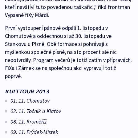
kteří navštíví tuto povedenou taškařici,“ říká frontman
Vypsané fiXy Márdi.
První vystoupení pánové odpálí 1. listopadu v
Chomutově a oddechnou si až 30. listopadu ve
Stankovu u Plzně. Obě formace si pohrávají s
myšlenkou společné písně, na sto procent ale nic
nepotvrdily. Program večerů je totiž zatím v přípravách.
FiXa i Zámek se na společnou akci vypravují totiž
poprvé.
KULTTOUR 2013
01. 11. Chomutov
02. 11. Točník u Klatov
08. 11. Kroměříž
09. 11. Frýdek-Místek