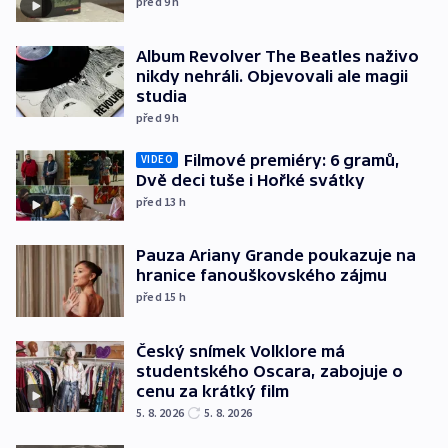
před 9
h
Album Revolver The Beatles naživo
nikdy nehráli. Objevovali ale magii
studia
před 9
h
Filmové premiéry: 6 gramů,
VIDEO
Dvě deci tuše i Hořké svátky
před 13
h
Pauza Ariany Grande poukazuje na
hranice fanouškovského zájmu
před 15
h
Český snímek Volklore má
studentského Oscara, zabojuje o
cenu za krátký film
5. 8. 2026
5. 8. 2026