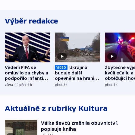
Výběr redakce
Vedení FIFA se
Ukrajina
Zbytečné výj
VIDEO
omluvilo za chyby a
buduje další
kvůli eCallu a
podpořilo Infantina.
opevnění na hranici
obtěžující ho
UEFA trvá na
s Běloruskem
zdržují záchr
včera
před 2
h
před 2
h
před 4
h
bojkotu
Aktuálně z rubriky
Kultura
Válka ševců změnila obuvnictví,
popisuje kniha