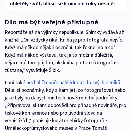
obletěly svět, hlásit se k nim ale roky nesměl
Dílo má být veřejně přístupné
Reportáže až na výjimky nepublikuje. Snímky vydává až
knižně. „On vždycky říká: Kniha je pro fotografa nejvíc.
Když má někdo nějaké ocenění, tak řekne ,no a co‘.
Když má někdo výstavu, tak je to možná důležité,
nějací lidé tam přijdou, ale kniha po tom fotografovi
zůstane,“ vysvětluje Šibík.
Loni také
nechal čtenáře nahlédnout do svých deníků
.
Dělal si poznámky, kdy a kam jet, co fotografovat nebo
jaké byly na daných místech povětrnostní podmínky.
„Připravoval si tam odpovědi pro případné novináře, pro
tiskové konference nebo pro úvodní slova na
vernisážích,“ popisuje kurátor Sbírky fotografie
Uměleckoprůmyslového musea v Praze Tomáš