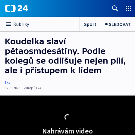
Sport
SLEDOVAT
Rubriky
Koudelka slaví
pětaosmdesátiny. Podle
kolegů se odlišuje nejen pílí,
ale i přístupem k lidem
ško
12. 1. 2023
|
Zdroj:
ČT24
Nahrávám video