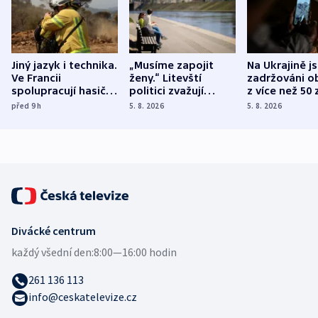
Jiný jazyk i technika.
„Musíme zapojit
Na Ukrajině j
Ve Francii
ženy.“ Litevští
zadržováni o
spolupracují hasiči z
politici zvažují
z více než 50 
různých zemí
dohodu o
Bojovali na s
před 9
h
5. 8. 2026
5. 8. 2026
demografii
Ruska
Divácké centrum
každý všední den:
8:00—16:00 hodin
261 136 113
info@ceskatelevize.cz