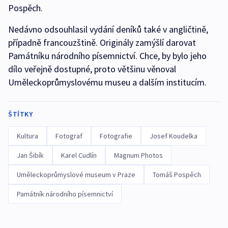
Pospěch.
Nedávno odsouhlasil vydání deníků také v angličtině,
případně francouzštině. Originály zamýšlí darovat
Památníku národního písemnictví. Chce, by bylo jeho
dílo veřejně dostupné, proto většinu věnoval
Uměleckoprůmyslovému museu a dalším institucím.
ŠTÍTKY
Kultura
Fotograf
Fotografie
Josef Koudelka
Jan Šibík
Karel Cudlín
Magnum Photos
Uměleckoprůmyslové museum v Praze
Tomáš Pospěch
Památník národního písemnictví