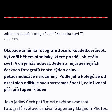
Události v kultuře: Fotograf Josef Koudelka slaví
Zdroj:
ČT24
Okupace změnila fotografu Josefu Koudelkovi život.
Vytvořil během ní snímky, které později obletěly
svět. A on je následoval. Jeden z nejúspěšnějších
českých fotografů tento týden oslavil
pětaosmdesáté narozeniny. Podle jeho kolegů se od
ostatních odlišuje svou systematičností, celoživotní
pílí i přístupem k lidem.
Jako jediný Čech patří mezi devětadevadesát
fotografů světově uznávané agentury Magnum Photos.