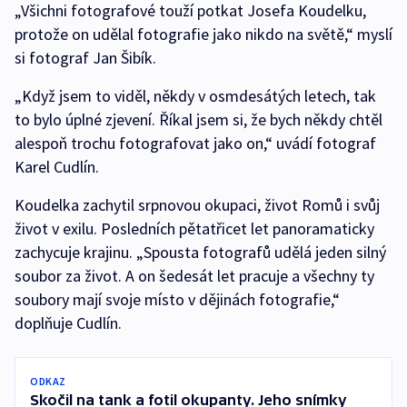
„Všichni fotografové touží potkat Josefa Koudelku,
protože on udělal fotografie jako nikdo na světě,“ myslí
si fotograf Jan Šibík.
„Když jsem to viděl, někdy v osmdesátých letech, tak
to bylo úplné zjevení. Říkal jsem si, že bych někdy chtěl
alespoň trochu fotografovat jako on,“ uvádí fotograf
Karel Cudlín.
Koudelka zachytil srpnovou okupaci, život Romů i svůj
život v exilu. Posledních pětatřicet let panoramaticky
zachycuje krajinu. „Spousta fotografů udělá jeden silný
soubor za život. A on šedesát let pracuje a všechny ty
soubory mají svoje místo v dějinách fotografie,“
doplňuje Cudlín.
ODKAZ
Skočil na tank a fotil okupanty. Jeho snímky