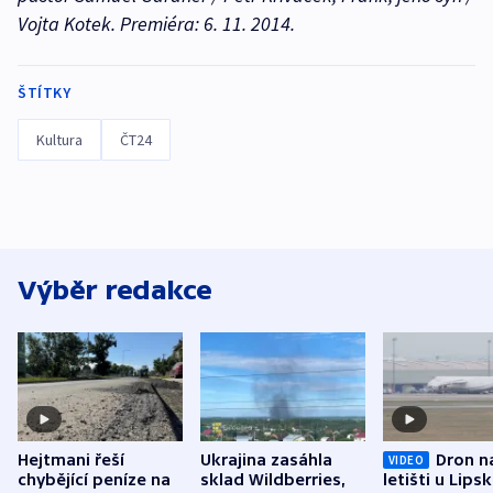
Vojta Kotek. Premiéra: 6. 11. 2014.
ŠTÍTKY
Kultura
ČT24
Výběr redakce
Hejtmani řeší
Ukrajina zasáhla
Dron n
VIDEO
chybějící peníze na
sklad Wildberries,
letišti u Lips