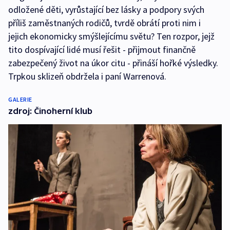
odložené děti, vyrůstající bez lásky a podpory svých
příliš zaměstnaných rodičů, tvrdě obrátí proti nim i
jejich ekonomicky smýšlejícímu světu? Ten rozpor, jejž
tito dospívající lidé musí řešit - přijmout finančně
zabezpečený život na úkor citu - přináší hořké výsledky.
Trpkou sklizeň obdržela i paní Warrenová.
GALERIE
zdroj: Činoherní klub