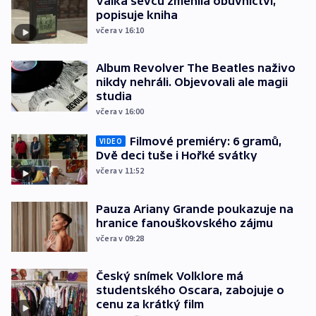
Válka ševců změnila obuvnictví,
popisuje kniha
včera v 16:10
Album Revolver The Beatles naživo
nikdy nehráli. Objevovali ale magii
studia
včera v 16:00
Filmové premiéry: 6 gramů,
VIDEO
Dvě deci tuše i Hořké svátky
včera v 11:52
Pauza Ariany Grande poukazuje na
hranice fanouškovského zájmu
včera v 09:28
Český snímek Volklore má
studentského Oscara, zabojuje o
cenu za krátký film