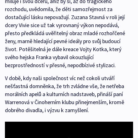
miluje i svou dceru, aniž by si, až do tragického
rozchodu, uvědomila, že děti samozřejmost za
dostačující lásku nepovažují. Zuzana Stavná v roli její
dcery Vivie sice už tak vyrovnaný výkon nepodává,
přesto předkládá uvěřitelný obraz mladé rozhořčené
ženy, marně hledající pevné ideály pro svůj budoucí
život. Potěšitelná je dále kreace Vojty Kotka, který
svého hejska Franka vybavil okouzlující
bezprostředností v přesné, nepodbízivé stylizaci.
V době, kdy naši společnost víc než cokoli utváří
nešťastná domněnka, že trh zvládne vše, že netřeba
morálních apelů a kulturních nadstaveb, přináší paní
Warrenová v Činoherním klubu přinejmenším, kromě
dobrého divadla, i výzvu k zamyšlení.