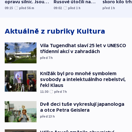
opravu silnic. Jsou
Rusové útočili na
skoro kilo trh
nenárokové, namítá
trh, hasiče či
indicie ukazuj
09:15
před 56
m
09:02
před 1
h
před 1
h
ministerstvo
stadion
Rusko
Aktuálně z rubriky
Kultura
Vila Tugendhat slaví 25 let v UNESCO
třídenní akcí v zahradách
před 7
h
Knížák byl pro mnohé symbolem
svobody a intelektuálního rebelství,
řekl Klaus
11:30
před 7
h
Dvě deci tuše vykreslují japanologa
a otce Petra Geislera
před 13
h