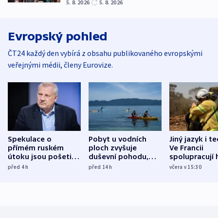
5. 8. 2026
5. 8. 2026
Evropský pohled
ČT24 každý den vybírá z obsahu publikovaného evropskými
veřejnými médii, členy Eurovize.
Spekulace o
Pobyt u vodních
Jiný jazyk i t
přímém ruském
ploch zvyšuje
Ve Francii
útoku jsou pošetilé,
duševní pohodu,
spolupracují h
míní estonský
ukázala
různých zemí
před 4
h
před 14
h
včera v 15:30
bezpečnostní
mezinárodní studie
expert