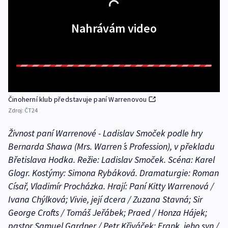
Nahrávám video
Činoherní klub představuje paní Warrenovou
Zdroj:
ČT24
Živnost paní Warrenové - Ladislav Smoček podle hry
Bernarda Shawa (Mrs. Warren ́s Profession), v překladu
Břetislava Hodka.
Režie: Ladislav Smoček. Scéna: Karel
Glogr. Kostýmy: Simona Rybáková. Dramaturgie: Roman
Císař, Vladimír Procházka.
Hrají: Paní Kitty Warrenová /
Ivana Chýlková; Vivie, její dcera / Zuzana Stavná; Sir
George Crofts / Tomáš Jeřábek; Praed / Honza Hájek;
pastor Samuel Gardner / Petr Křiváček; Frank, jeho syn /