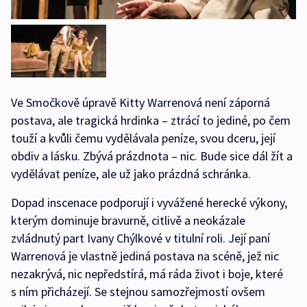
Ve Smočkově úpravě Kitty Warrenová není záporná
postava, ale tragická hrdinka – ztrácí to jediné, po čem
touží a kvůli čemu vydělávala peníze, svou dceru, její
obdiv a lásku. Zbývá prázdnota – nic. Bude sice dál žít a
vydělávat peníze, ale už jako prázdná schránka.
Dopad inscenace podporují i vyvážené herecké výkony,
kterým dominuje bravurně, citlivě a neokázale
zvládnutý part Ivany Chýlkové v titulní roli. Její paní
Warrenová je vlastně jediná postava na scéně, jež nic
nezakrývá, nic nepředstírá, má ráda život i boje, které
s ním přicházejí. Se stejnou samozřejmostí ovšem