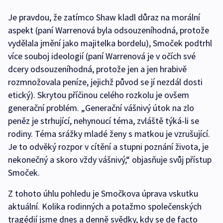
Je pravdou, že zatímco Shaw kladl důraz na morální
aspekt (paní Warrenová byla odsouzeníhodná, protože
vydělala jmění jako majitelka bordelu), Smoček podtrhl
více souboj ideologií (paní Warrenová je v očích své
dcery odsouzeníhodná, protože jen a jen hrabivě
rozmnožovala peníze, jejichž původ se jí nezdál dosti
etický). Skrytou příčinou celého rozkolu je ovšem
generační problém. „Generační vášnivý útok na zlo
peněz je strhující, nehynoucí téma, zvláště týká-li se
rodiny. Téma srážky mladé ženy s matkou je vzrušující.
Je to odvěký rozpor v cítění a stupni poznání života, je
nekonečný a skoro vždy vášnivý,“ objasňuje svůj přístup
Smoček.
Z tohoto úhlu pohledu je Smočkova úprava vskutku
aktuální. Kolika rodinných a potažmo společenských
tragédií jsme dnes a denně svědky, kdy se de facto