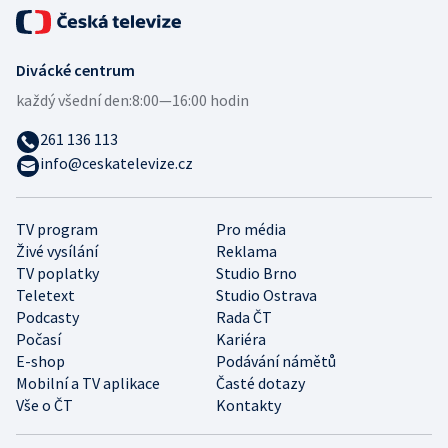
Divácké centrum
každý všední den:
8:00—16:00 hodin
261 136 113
info@ceskatelevize.cz
TV program
Pro média
Živé vysílání
Reklama
TV poplatky
Studio Brno
Teletext
Studio Ostrava
Podcasty
Rada ČT
Počasí
Kariéra
E-shop
Podávání námětů
Mobilní a TV aplikace
Časté dotazy
Vše o ČT
Kontakty