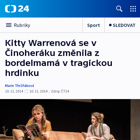
Sport
SLEDOVAT
Rubriky
Kitty Warrenová se v
Činoheráku změnila z
bordelmamá v tragickou
hrdinku
Marie Třešňáková
10. 11. 2014
10. 11. 2014
|
Zdroj:
ČT24