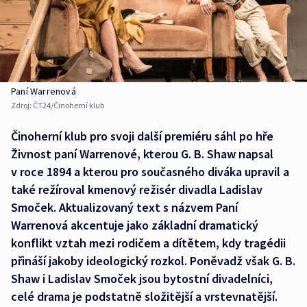
Paní Warrenová
Zdroj:
ČT24/Činoherní klub
Činoherní klub pro svoji další premiéru sáhl po hře
Živnost paní Warrenové, kterou G. B. Shaw napsal
v roce 1894 a kterou pro současného diváka upravil a
také režíroval kmenový režisér divadla Ladislav
Smoček. Aktualizovaný text s názvem Paní
Warrenová akcentuje jako základní dramatický
konflikt vztah mezi rodičem a dítětem, kdy tragédii
přináší jakoby ideologický rozkol. Poněvadž však G. B.
Shaw i Ladislav Smoček jsou bytostní divadelníci,
celé drama je podstatně složitější a vrstevnatější.