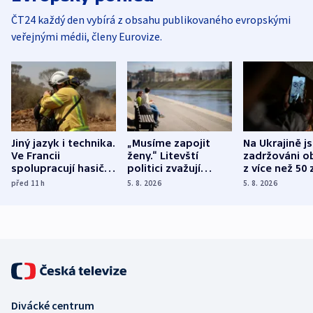
ČT24 každý den vybírá z obsahu publikovaného evropskými
veřejnými médii, členy Eurovize.
Jiný jazyk i technika.
„Musíme zapojit
Na Ukrajině j
Ve Francii
ženy.“ Litevští
zadržováni o
spolupracují hasiči z
politici zvažují
z více než 50 
různých zemí
dohodu o
Bojovali na s
před 11
h
5. 8. 2026
5. 8. 2026
demografii
Ruska
Divácké centrum