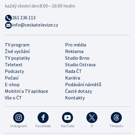
každý všední den:
8:00—16:00 hodin
261 136 113
info@ceskatelevize.cz
TV program
Pro média
Živé vysílání
Reklama
TV poplatky
Studio Brno
Teletext
Studio Ostrava
Podcasty
Rada ČT
Počasí
Kariéra
E-shop
Podávání námětů
Mobilní a TV aplikace
Časté dotazy
Vše o ČT
Kontakty
Instagram
Facebook
YouTube
X
Threads