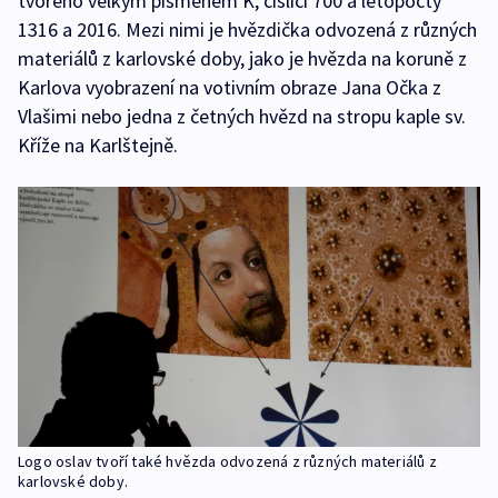
tvořeno velkým písmenem K, číslicí 700 a letopočty
1316 a 2016. Mezi nimi je hvězdička odvozená z různých
materiálů z karlovské doby, jako je hvězda na koruně z
Karlova vyobrazení na votivním obraze Jana Očka z
Vlašimi nebo jedna z četných hvězd na stropu kaple sv.
Kříže na Karlštejně.
Logo oslav tvoří také hvězda odvozená z různých materiálů z
karlovské doby.