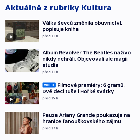
Aktuálně z rubriky
Kultura
Válka ševců změnila obuvnictví,
popisuje kniha
před 11
h
Album Revolver The Beatles naživo
nikdy nehráli. Objevovali ale magii
studia
před 11
h
Filmové premiéry: 6 gramů,
VIDEO
Dvě deci tuše i Hořké svátky
před 15
h
Pauza Ariany Grande poukazuje na
hranice fanouškovského zájmu
před 17
h