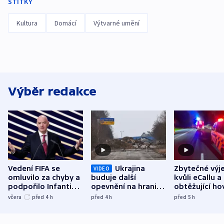
ŠTÍTKY
Kultura
Domácí
Výtvarné umění
Výběr redakce
Vedení FIFA se
Ukrajina
Zbytečné výj
VIDEO
omluvilo za chyby a
buduje další
kvůli eCallu a
podpořilo Infantina.
opevnění na hranici
obtěžující ho
UEFA trvá na
s Běloruskem
zdržují záchr
včera
před 4
h
před 4
h
před 5
h
bojkotu