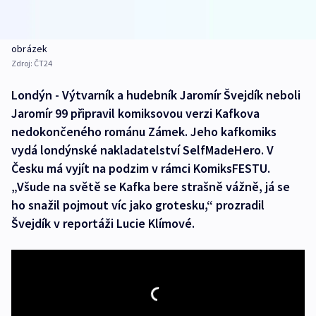
obrázek
Zdroj:
ČT24
Londýn - Výtvarník a hudebník Jaromír Švejdík neboli
Jaromír 99 připravil komiksovou verzi Kafkova
nedokončeného románu Zámek. Jeho kafkomiks
vydá londýnské nakladatelství SelfMadeHero. V
Česku má vyjít na podzim v rámci KomiksFESTU.
„Všude na světě se Kafka bere strašně vážně, já se
ho snažil pojmout víc jako grotesku,“ prozradil
Švejdík v reportáži Lucie Klímové.