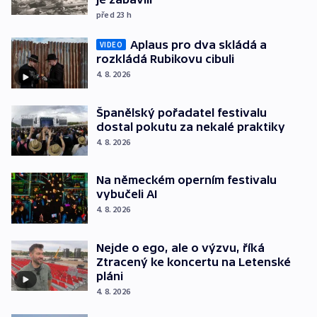
před 23
h
Aplaus pro dva skládá a
VIDEO
rozkládá Rubikovu cibuli
4. 8. 2026
Španělský pořadatel festivalu
dostal pokutu za nekalé praktiky
4. 8. 2026
Na německém operním festivalu
vybučeli AI
4. 8. 2026
Nejde o ego, ale o výzvu, říká
Ztracený ke koncertu na Letenské
pláni
4. 8. 2026