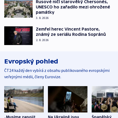
Rusové ničí starověký Chersonés,
UNESCO ho zařadilo mezi ohrožené
památky
3. 8. 2026
Zemřel herec Vincent Pastore,
známý ze seriálu Rodina Sopránů
2. 8. 2026
Evropský pohled
ČT24 každý den vybírá z obsahu publikovaného evropskými
veřejnými médii, členy Eurovize.
„Musíme zapojit
Na Ukrajině jsou
Španělský