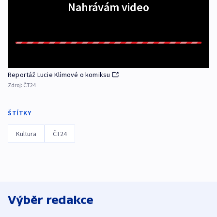
Nahrávám video
Reportáž Lucie Klímové o komiksu
Zdroj:
ČT24
ŠTÍTKY
Kultura
ČT24
Výběr redakce