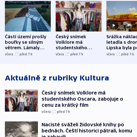
Částí území prošly
Český snímek
Srážka nákla
bouřky se silným
Volklore má
letadla s dr
větrem. Lámaly
studentského
Lipska byla p
stromy a poničily
Oscara, zabojuje o
německého mi
včera
před 7
h
včera
před 7
h
včera
před 7
h
střechu
cenu za krátký film
hybridní útok
Aktuálně z rubriky
Kultura
Český snímek Volklore má
studentského Oscara, zabojuje o
cenu za krátký film
včera
před 7
h
Nacisté sváželi židovské knihy po
bednách. Čeští historici pátrali, komu
je zabavili