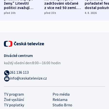
ženy.“ Litevští
zadržováni občané
pořadatel fes
politici zvažují
z více než 50 zemí.
dostal pokut
dohodu o
Bojovali na straně
nekalé prakti
před 14
h
před 15
h
4. 8. 2026
demografii
Ruska
Divácké centrum
každý všední den:
8:00—16:00 hodin
261 136 113
info@ceskatelevize.cz
TV program
Pro média
Živé vysílání
Reklama
TV poplatky
Studio Brno