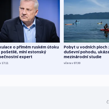
kulace o přímém ruském útoku
Pobyt u vodních ploch 
 pošetilé, míní estonský
duševní pohodu, ukáza
pečnostní expert
mezinárodní studie
v 17:11
včera v 07:30
Č