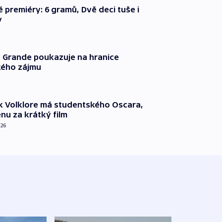
é premiéry: 6 gramů, Dvě deci tuše i
y
 Grande poukazuje na hranice
ého zájmu
k Volklore má studentského Oscara,
nu za krátký film
026