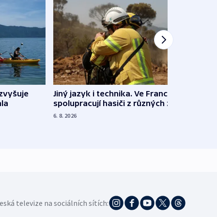
Jiný jazyk i technika. Ve Francii
zvyšuje
„Musí
spolupracují hasiči z různých zemí
la
polit
demo
6. 8. 2026
5. 8. 20
eská televize na sociálních sítích: