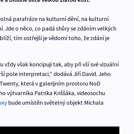
olná parafráze na kulturní dění, na kulturní
í. Jde o něco, co padá shůry se zdáním velkých
blíží, tím ostřejší je vědomí toho, že zdání je
vždy však koncipuji tak, aby při vší své vizuální
ší pole interpretaci,“ dodává Jiří David. Jeho
 Twenty, která v galerijním prostoru NoD
ho výtvarníka Patrika Kriššáka, videosochu
oxy
bude umístěn světelný objekt Michala