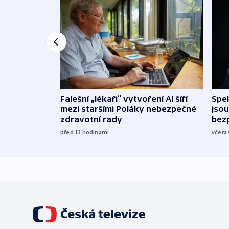
Falešní „lékaři“ vytvoření AI šíří
Spe
mezi staršími Poláky nebezpečné
jsou
zdravotní rady
bez
před 13
hodinami
včera 