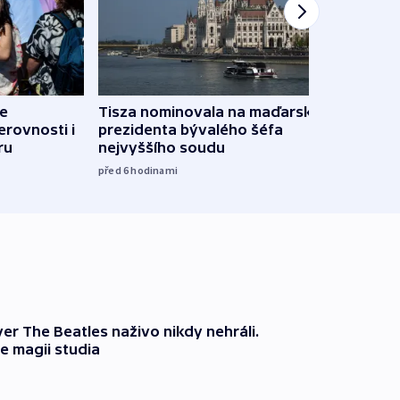
de
Tisza nominovala na maďarského
Ruský
erovnosti i
prezidenta bývalého šéfa
čtyři 
ru
nejvyššího soudu
08:20
před 6
hodinami
er The Beatles naživo nikdy nehráli.
e magii studia