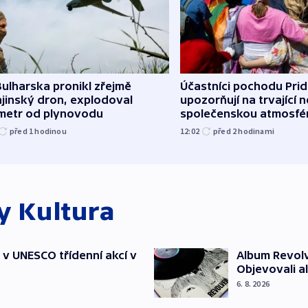
ulharska pronikl zřejmě
Účastníci pochodu Pri
jinský dron, explodoval
upozorňují na trvající n
ometr od plynovodu
společenskou atmosfé
před 1
hodinou
12:02
před 2
hodinami
ky
Kultura
t v UNESCO třídenní akcí v
Album Revolv
Objevovali al
6. 8. 2026