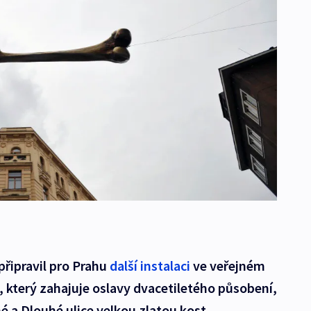
 připravil pro Prahu
další instalaci
ve veřejném
, který zahajuje oslavy dvacetiletého působení,
é a Dlouhé ulice velkou zlatou kost.