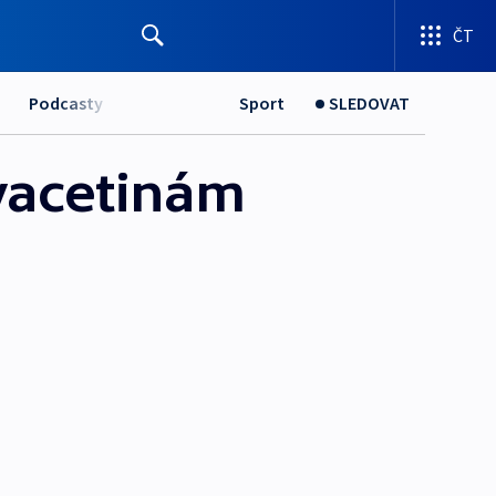
ČT
Podcasty
Sport
SLEDOVAT
dvacetinám