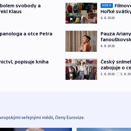
mbolem svobody a
Filmov
VIDEO
řekl Klaus
Hořké svátk
6. 8. 2026
japanologa a otce Petra
Pauza Ariany
fanouškovsk
6. 8. 2026
Český sníme
ictví, popisuje kniha
zabojuje o ce
5. 8. 2026
5. 8. 2
vropskými veřejnými médii, členy Eurovize.