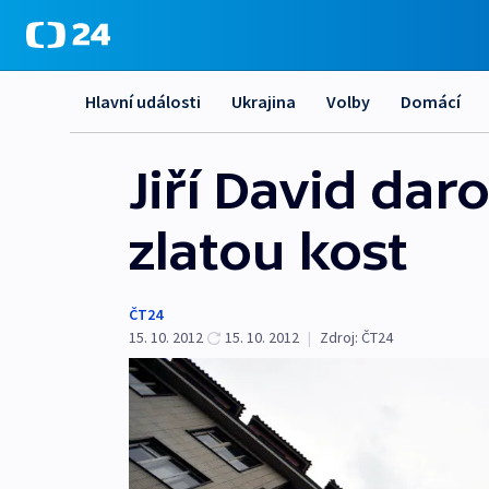
Hlavní události
Ukrajina
Volby
Domácí
Jiří David da
zlatou kost
ČT24
15. 10. 2012
15. 10. 2012
|
Zdroj:
ČT24