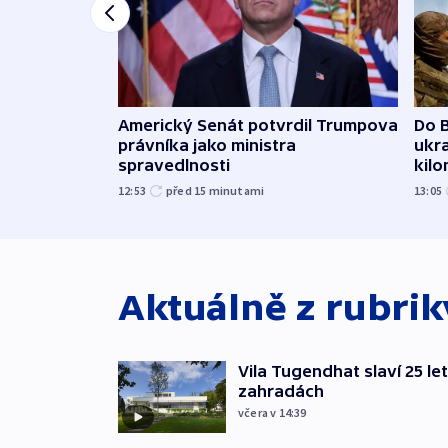
Americký Senát potvrdil Trumpova
Do B
právníka jako ministra
ukra
spravedlnosti
kil
12:53
před 15
minutami
13:05
Aktuálně z rubri
Vila Tugendhat slaví 25 le
zahradách
včera v 14:39