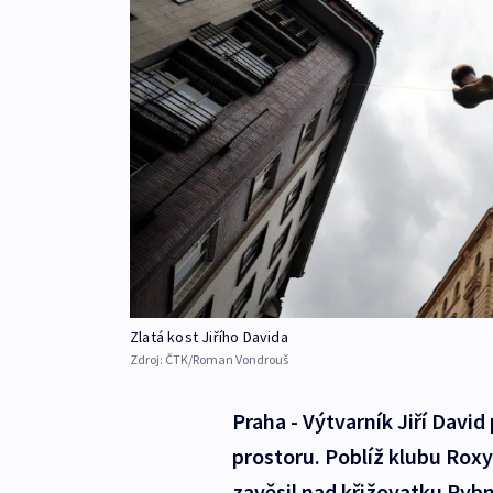
Zlatá kost Jiřího Davida
Zdroj:
ČTK/Roman Vondrouš
Praha - Výtvarník Jiří David
prostoru. Poblíž klubu Roxy
zavěsil nad křižovatku Rybn