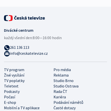
Divácké centrum
každý všední den:
8:00—16:00 hodin
261 136 113
info@ceskatelevize.cz
TV program
Pro média
Živé vysílání
Reklama
TV poplatky
Studio Brno
Teletext
Studio Ostrava
Podcasty
Rada ČT
Počasí
Kariéra
E-shop
Podávání námětů
Mobilní a TV aplikace
Časté dotazy