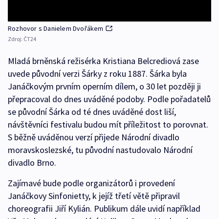
Rozhovor s Danielem Dvořákem
Zdroj:
ČT24
Mladá brněnská režisérka Kristiana Belcrediová zase
uvede původní verzi Šárky z roku 1887. Šárka byla
Janáčkovým prvním operním dílem, o 30 let později ji
přepracoval do dnes uváděné podoby. Podle pořadatelů
se původní Šárka od té dnes uváděné dost liší,
návštěvníci festivalu budou mít příležitost to porovnat.
S běžně uváděnou verzí přijede Národní divadlo
moravskoslezské, tu původní nastudovalo Národní
divadlo Brno.
Zajímavé bude podle organizátorů i provedení
Janáčkovy Sinfonietty, k jejíž třetí větě připravil
choreografii Jiří Kylián. Publikum dále uvidí například