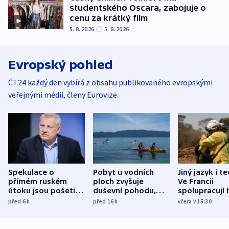
studentského Oscara, zabojuje o
cenu za krátký film
5. 8. 2026
5. 8. 2026
Evropský pohled
ČT24 každý den vybírá z obsahu publikovaného evropskými
veřejnými médii, členy Eurovize.
Spekulace o
Pobyt u vodních
Jiný jazyk i t
přímém ruském
ploch zvyšuje
Ve Francii
útoku jsou pošetilé,
duševní pohodu,
spolupracují h
míní estonský
ukázala
různých zemí
před 6
h
před 16
h
včera v 15:30
bezpečnostní
mezinárodní studie
expert