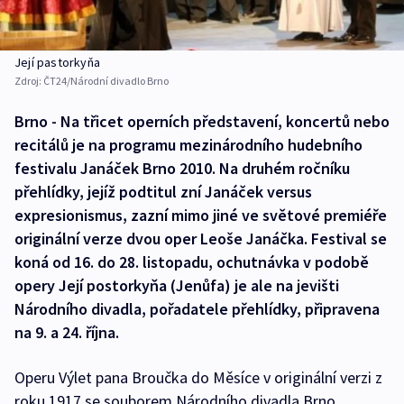
Její pastorkyňa
Zdroj:
ČT24/Národní divadlo Brno
Brno - Na třicet operních představení, koncertů nebo
recitálů je na programu mezinárodního hudebního
festivalu Janáček Brno 2010. Na druhém ročníku
přehlídky, jejíž podtitul zní Janáček versus
expresionismus, zazní mimo jiné ve světové premiéře
originální verze dvou oper Leoše Janáčka. Festival se
koná od 16. do 28. listopadu, ochutnávka v podobě
opery Její postorkyňa (Jenůfa) je ale na jevišti
Národního divadla, pořadatele přehlídky, připravena
na 9. a 24. října.
Operu Výlet pana Broučka do Měsíce v originální verzi z
roku 1917 se souborem Národního divadla Brno