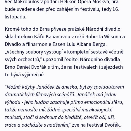
Věc Makropulos v podání Helikon Opera Moskva, hra
bude uvedena den před zahájením festivalu, tedy 16.
listopadu.
Kromě toho do Brna přiveze pražské Národní divadlo
skladatelovu Káťu Kabanovou v režii Roberta Wilsona a
Divadlo a filharmonie Essen Lulu Albana Berga.
„Všechny soubory vystoupí v kompletní sestavě včetně
svých orchestrů,“ upozornil ředitel Národního divadla
Brno Daniel Dvořák s tím, že na festivalech i zájezdech
to bývá výjimečné.
"
Možná kdyby Janáček žil dneska, byl by spoluautorem
dramatických filmových scénářů. Janáček má jednu
výhodu - jeho hudba zasahuje přímo emocionální sféru,
takže nemusíte mít žádné speciální muzikologické
znalosti, stačí si sednout do hlediště, otevřít oči, uši,
srdce a odcházíte s nadšením
," zve na festival Dvořák.