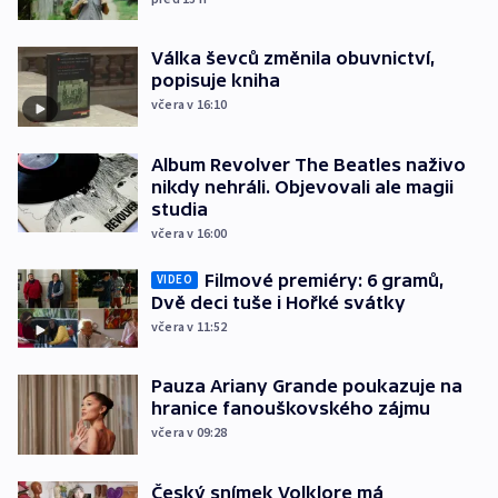
Válka ševců změnila obuvnictví,
popisuje kniha
včera v 16:10
Album Revolver The Beatles naživo
nikdy nehráli. Objevovali ale magii
studia
včera v 16:00
Filmové premiéry: 6 gramů,
VIDEO
Dvě deci tuše i Hořké svátky
včera v 11:52
Pauza Ariany Grande poukazuje na
hranice fanouškovského zájmu
včera v 09:28
Český snímek Volklore má