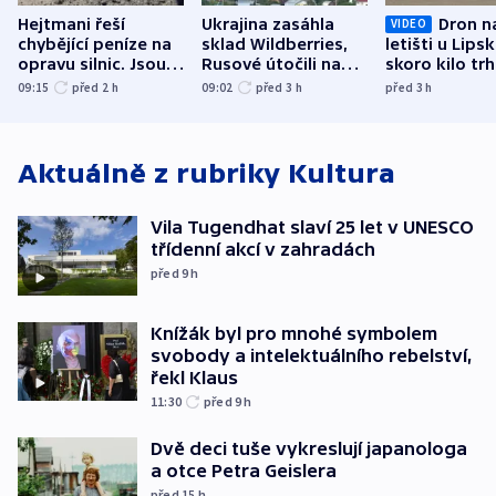
Hejtmani řeší
Ukrajina zasáhla
Dron n
VIDEO
chybějící peníze na
sklad Wildberries,
letišti u Lips
opravu silnic. Jsou
Rusové útočili na
skoro kilo trh
nenárokové, namítá
trh, hasiče či
indicie ukazuj
09:15
před 2
h
09:02
před 3
h
před 3
h
ministerstvo
stadion
Rusko
Aktuálně z rubriky
Kultura
Vila Tugendhat slaví 25 let v UNESCO
třídenní akcí v zahradách
před 9
h
Knížák byl pro mnohé symbolem
svobody a intelektuálního rebelství,
řekl Klaus
11:30
před 9
h
Dvě deci tuše vykreslují japanologa
a otce Petra Geislera
před 15
h