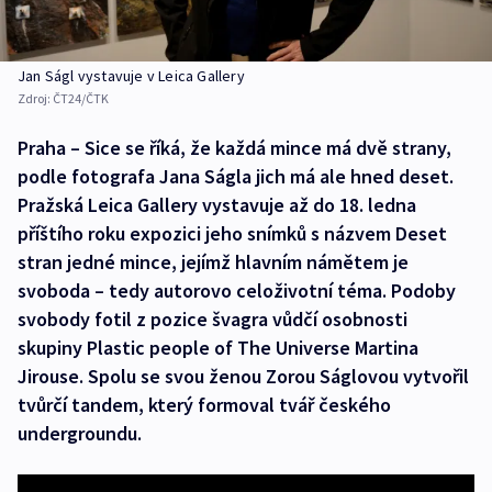
Jan Ságl vystavuje v Leica Gallery
Zdroj:
ČT24/ČTK
Praha – Sice se říká, že každá mince má dvě strany,
podle fotografa Jana Ságla jich má ale hned deset.
Pražská Leica Gallery vystavuje až do 18. ledna
příštího roku expozici jeho snímků s názvem Deset
stran jedné mince, jejímž hlavním námětem je
svoboda – tedy autorovo celoživotní téma. Podoby
svobody fotil z pozice švagra vůdčí osobnosti
skupiny Plastic people of The Universe Martina
Jirouse. Spolu se svou ženou Zorou Ságlovou vytvořil
tvůrčí tandem, který formoval tvář českého
undergroundu.