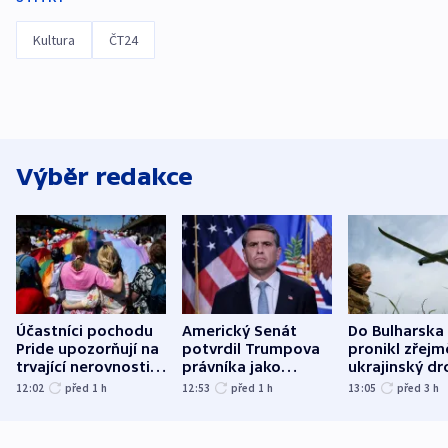
Kultura
ČT24
Výběr redakce
Účastníci pochodu
Americký Senát
Do Bulharska
Pride upozorňují na
potvrdil Trumpova
pronikl zřejm
trvající nerovnosti i
právníka jako
ukrajinský dr
společenskou
ministra
explodoval k
12:02
před 1
h
12:53
před 1
h
13:05
před 3
h
atmosféru
spravedlnosti
od plynovod