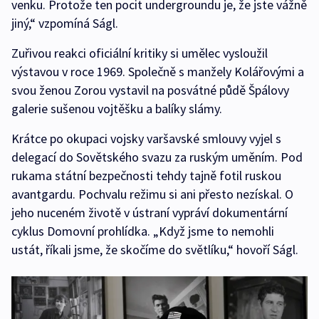
venku. Protože ten pocit undergroundu je, že jste vážně
jiný,“ vzpomíná Ságl.
Zuřivou reakci oficiální kritiky si umělec vysloužil
výstavou v roce 1969. Společně s manžely Kolářovými a
svou ženou Zorou vystavil na posvátné půdě Špálovy
galerie sušenou vojtěšku a balíky slámy.
Krátce po okupaci vojsky varšavské smlouvy vyjel s
delegací do Sovětského svazu za ruským uměním. Pod
rukama státní bezpečnosti tehdy tajně fotil ruskou
avantgardu. Pochvalu režimu si ani přesto nezískal. O
jeho nuceném životě v ústraní vypráví dokumentární
cyklus Domovní prohlídka. „Když jsme to nemohli
ustát, říkali jsme, že skočíme do světlíku,“ hovoří Ságl.