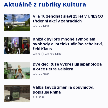
Aktuálně z rubriky
Kultura
Vila Tugendhat slaví 25 let v UNESCO
třídenní akcí v zahradách
včera v 14:39
Knížák byl pro mnohé symbolem
svobody a intelektuálního rebelství,
řekl Klaus
včera
včera v 14:02
Dvě deci tuše vykreslují japanologa
a otce Petra Geislera
včera v 08:00
Válka ševců změnila obuvnictví,
popisuje kniha
6. 8. 2026