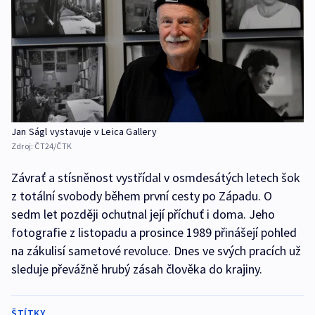
Jan Ságl vystavuje v Leica Gallery
Zdroj:
ČT24/ČTK
Závrať a stísněnost vystřídal v osmdesátých letech šok
z totální svobody během první cesty po Západu. O
sedm let později ochutnal její příchuť i doma. Jeho
fotografie z listopadu a prosince 1989 přinášejí pohled
na zákulisí sametové revoluce. Dnes ve svých pracích už
sleduje převážně hrubý zásah člověka do krajiny.
ŠTÍTKY