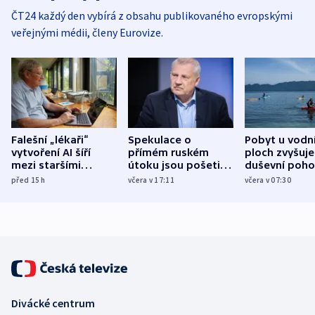
ČT24 každý den vybírá z obsahu publikovaného evropskými
veřejnými médii, členy Eurovize.
Falešní „lékaři“
Spekulace o
Pobyt u vodn
vytvoření AI šíří
přímém ruském
ploch zvyšuje
mezi staršími
útoku jsou pošetilé,
duševní poho
Poláky nebezpečné
míní estonský
ukázala
před 15
h
včera v 17:11
včera v 07:30
zdravotní rady
bezpečnostní
mezinárodní 
expert
Divácké centrum