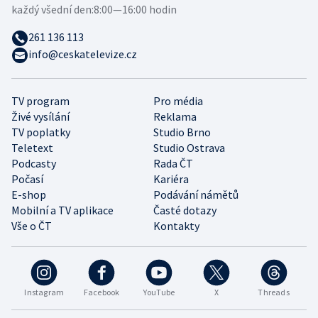
každý všední den:
8:00—16:00 hodin
261 136 113
info@ceskatelevize.cz
TV program
Pro média
Živé vysílání
Reklama
TV poplatky
Studio Brno
Teletext
Studio Ostrava
Podcasty
Rada ČT
Počasí
Kariéra
E-shop
Podávání námětů
Mobilní a TV aplikace
Časté dotazy
Vše o ČT
Kontakty
Instagram
Facebook
YouTube
X
Threads