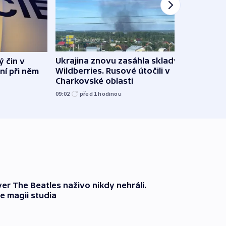
Ukrajina znovu zasáhla sklady
ý čin v
Hejtm
Wildberries. Rusové útočili v
ní při něm
oprav
Charkovské oblasti
namí
09:02
před 1
hodinou
09:15
er The Beatles naživo nikdy nehráli.
e magii studia