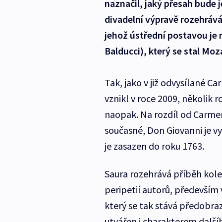
naznačil, jaký přesah bude 
divadelní výpravě rozehrává
jehož ústřední postavou je
Balducci), který se stal Moz
Tak, jako v již odvysílané C
vznikl v roce 2009, několik r
naopak. Na rozdíl od Carmen
současné, Don Giovanni je v
je zasazen do roku 1763.
Saura rozehrává příběh kolem
peripetií autorů, především
který se tak stává předobr
utvářen i charakterem dalš