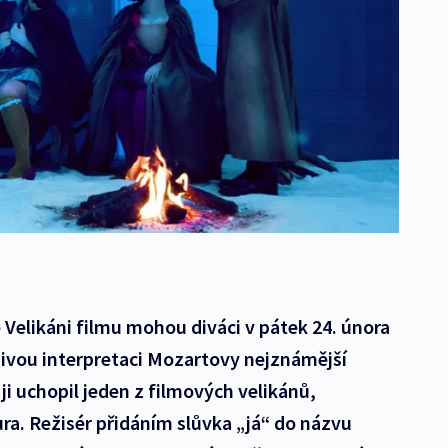
 Velikáni filmu mohou diváci v pátek 24. února
vou interpretaci Mozartovy nejznámější
ji uchopil jeden z filmových velikánů,
ura. Režisér přidáním slůvka „já“ do názvu