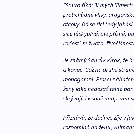
"Saura říká: 'V mých filmech 
protichůdné vlivy: aragonská
otcovy. Dá se říci tedy jakás
sice láskyplné, ale přísné, p
radosti ze života, živočišnos
Je známý Saurův výrok, že b
a konec. Což na druhé straně
monogamní. Prošel nábožens
ženy jako nedosažitelné pan
skrývající v sobě nadpozem
Přiznává, že dodnes žije v ja
rozpomíná na ženu, vnímanou