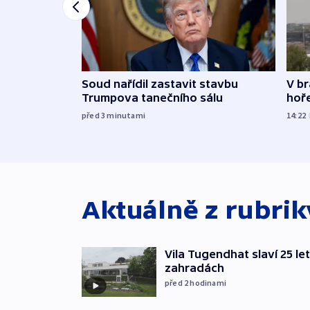
Soud nařídil zastavit stavbu
V br
Trumpova tanečního sálu
hoř
před 3
minutami
14:22
Aktuálně z rubri
Vila Tugendhat slaví 25 le
zahradách
před 2
hodinami