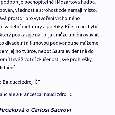
u podporuje pochopitelně i Mozartova hudba.
ipován, všednost a strohost zde nemají místo.
dává prostor pro vytvoření vrcholného
divadelní metafory a poetiky. Přesto nechybí
, který poukazuje na to, jak může umění ovlivnit
uto divadelní a filmovou podívanou se můžeme
dem jejího tvůrce, neboť Saura evidentně do
mítl své životní zkušenosti, své prohřešky,
lidnění.
 Balducci zdroj: ČT
anciale a Francesca Inaudi zdroj: ČT
rozková o Carlosi Saurovi