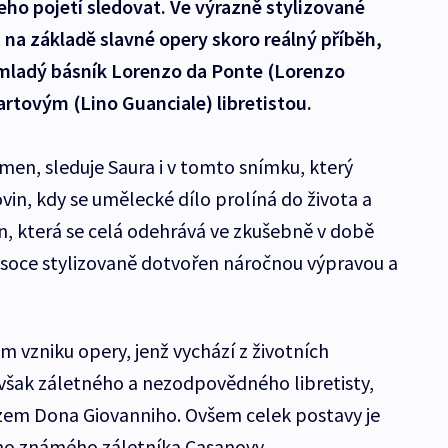
jeho pojetí sledovat. Ve výrazně stylizované
 na základě slavné opery skoro reálný příběh,
 mladý básník Lorenzo da Ponte (Lorenzo
artovým (Lino Guanciale) libretistou.
armen, sleduje Saura i v tomto snímku, který
ovin, kdy se umělecké dílo prolíná do života a
, která se celá odehrává ve zkušebně v době
ysoce stylizovaně dotvořen náročnou výpravou a
 vzniku opery, jenž vychází z životních
 však záletného a nezodpovědného libretisty,
azem Dona Giovanniho. Ovšem celek postavy je
ího známého záletníka Casanovy.