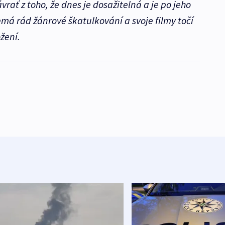
rať z toho, že dnes je dosažitelná a je po jeho
emá rád žánrové škatulkování a svoje filmy točí
žení.