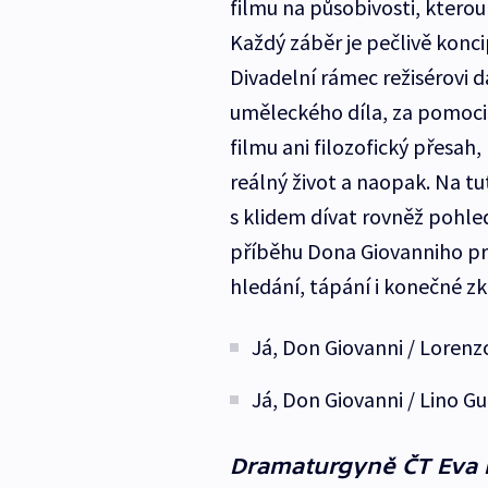
filmu na působivosti, ktero
Každý záběr je pečlivě konc
Divadelní rámec režisérovi 
uměleckého díla, za pomoci 
filmu ani filozofický přesah
reálný život a naopak. Na t
s klidem dívat rovněž pohle
příběhu Dona Giovanniho pro
hledání, tápání i konečné zk
Já, Don Giovanni / Lorenzo
Já, Don Giovanni / Lino Gu
Dramaturgyně ČT Eva H