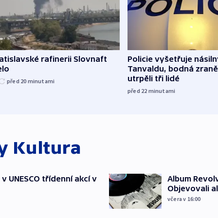
atislavské rafinerii Slovnaft
Policie vyšetřuje násiln
elo
Tanvaldu, bodná zraně
utrpěli tři lidé
před 20
minutami
před 22
minutami
ky
Kultura
t v UNESCO třídenní akcí v
Album Revolv
Objevovali al
včera v 16:00