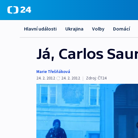
Hlavní události
Ukrajina
Volby
Domácí
Já, Carlos Sau
Marie Třešňáková
24. 2. 2012
24. 2. 2012
|
Zdroj:
ČT24