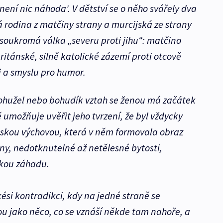
není nic náhoda'. V dětství se o něho svářely dva
 rodina z matčiny strany a murcijská ze strany
i soukromá válka „severu proti jihu“: matčino
uritánské, silně katolické zázemí proti otcově
ti a smyslu pro humor.
ohužel nebo bohudík vztah se ženou má začátek
 umožňuje uvěřit jeho tvrzení, že byl vždycky
kou výchovou, která v něm formovala obraz
ny, nedotknutelné až netělesné bytosti,
skou záhadu.
kési kontradikci, kdy na jedné straně se
 jako něco, co se vznáší někde tam nahoře, a