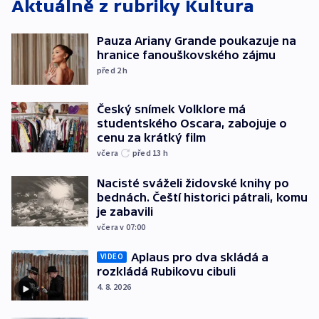
Aktuálně z rubriky
Kultura
Pauza Ariany Grande poukazuje na
hranice fanouškovského zájmu
před 2
h
Český snímek Volklore má
studentského Oscara, zabojuje o
cenu za krátký film
včera
před 13
h
Nacisté sváželi židovské knihy po
bednách. Čeští historici pátrali, komu
je zabavili
včera v 07:00
Aplaus pro dva skládá a
VIDEO
rozkládá Rubikovu cibuli
4. 8. 2026