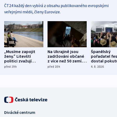
ČT24 každý den vybírá z obsahu publikovaného evropskými
veřejnými médii, členy Eurovize.
„Musíme zapojit
Na Ukrajině jsou
Španělský
ženy.“ Litevští
zadržováni občané
pořadatel fes
politici zvažují
z více než 50 zemí.
dostal pokut
dohodu o
Bojovali na straně
nekalé prakti
před 19
h
před 20
h
4. 8. 2026
demografii
Ruska
Divácké centrum