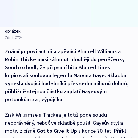
obrázek
Zdroj:
ČT24
Známí popoví autoři a zpěváci Pharrell Williams a
Robin Thicke musí sáhnout hlouběji do peněženky.
Soud rozhodl, že při psaní hitu Blurred Lines
kopírovali soulovou legendu Marvina Gaye. Skladba
vynesla dvojici hudebníků přes sedm milionů dolarů,
přibližně stejnou částku zaplatí Gayeovým
potomkům za „výpůjčku“.
Zisk Williamse a Thickea je totiž pode soudu
neoprávněný, neboť ve skladbě použili Gayeův styl a
motiv z písně
Got to Give It Up
z konce 70. let. Přiřkl