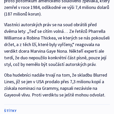
proto potomkům amerického soulového zpěváka, který
zemřel v roce 1984, odškodné ve výši 7,4 milionu dolarů
(187 milionů korun).
Vlastníci autorských práv se na soud obrátili před
dvěma lety: „Teď se cítím volná… Ze řetězů Pharrella
Williamse a Robina Thickea, ve kterých se nás pokoušeli
držet, a z těch lží, které byly vyřčeny,“ reagovala na
verdikt dcera Marvina Gaye Nona. Někteří experti ale
tvrdí, že duo nepoužilo konkrétní část písně, pouze její
styl, což by nemělo být součástí autorských práv.
Oba hudebníci nadále trvají na tom, že skladbu Blurred
Lines, jíž se jen v USA prodalo přes 7,3 milionu kopií a
získala nominaci na Grammy, napsali nezávisle na
Gayeově vlivu. Proti verdiktu se ještě mohou odvolat.
ŠTÍTKY