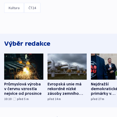
Kultura
ČT24
Výběr redakce
Průmyslová výroba
Evropská unie má
Nejdražší
v červnu vzrostla
rekordně nízké
demokratick
nejvíce od prosince
zásoby zemního
primárky v
plynu
Michiganu st
10:10
před 5
m
před 14
m
před 27
m
rozdělily. Kvůl
podpoře Izra