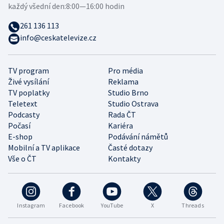
každý všední den:
8:00—16:00 hodin
261 136 113
info@ceskatelevize.cz
TV program
Pro média
Živé vysílání
Reklama
TV poplatky
Studio Brno
Teletext
Studio Ostrava
Podcasty
Rada ČT
Počasí
Kariéra
E-shop
Podávání námětů
Mobilní a TV aplikace
Časté dotazy
Vše o ČT
Kontakty
Instagram
Facebook
YouTube
X
Threads