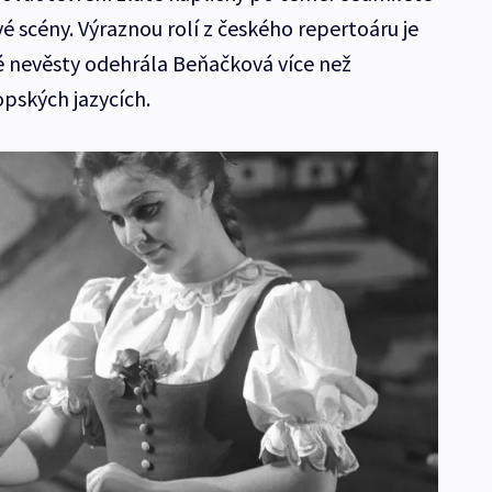
 scény. Výraznou rolí z českého repertoáru je
é nevěsty odehrála Beňačková více než
opských jazycích.