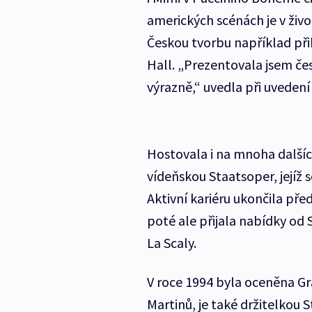
amerických scénách je v živ
Českou tvorbu například při
Hall. „Prezentovala jsem č
výrazně,“ uvedla při uveden
Hostovala i na mnoha dalšíc
vídeňskou Staatsoper, jejíž 
Aktivní kariéru ukončila před
poté ale přijala nabídky od
La Scaly.
V roce 1994 byla oceněna G
Martinů, je také držitelkou 