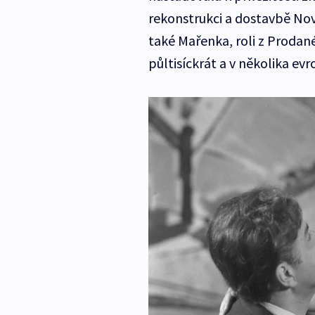
rekonstrukci a dostavbě Nové
také Mařenka, roli z Prodan
půltisíckrát a v několika evr