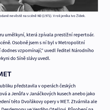
ané nevěstě na scéně ND (1971). V roli jeníka Ivo Žídek.
u umělkyní, která zpívala prestižní repertoár.
 scéně. Osobně jsem s ní byl v Metropolitní
ní dodnes vzpomínají,“ uvedl ředitel Národního
kyni do Síně slávy uvedl.
 MET
ubliku představila v operách českých
nová a Jenůfa v Janáčkových kusech anebo jako
dení této Dvořákovy opery v MET. Ztvárnila ale
i Desdemonu ve Verdiho Otellovi. Působení na