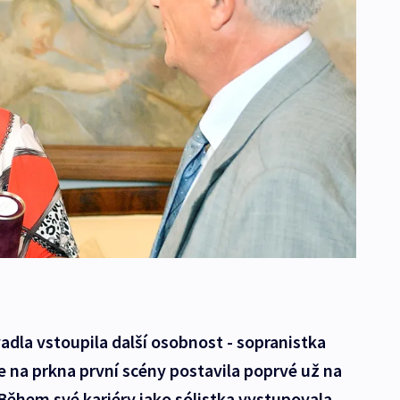
adla vstoupila další osobnost - sopranistka
e na prkna první scény postavila poprvé už na
Během své kariéry jako sólistka vystupovala