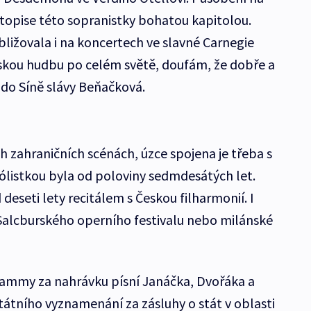
otopise této sopranistky bohatou kapitolou.
bližovala i na koncertech ve slavné Carnegie
eskou hudbu po celém světě, doufám, že dobře a
í do Síně slávy Beňačková.
h zahraničních scénách, úzce spojena je třeba s
sólistkou byla od poloviny sedmdesátých let.
 deseti lety recitálem s Českou filharmonií. I
 Salcburského operního festivalu nebo milánské
rammy za nahrávku písní Janáčka, Dvořáka a
Státního vyznamenání za zásluhy o stát v oblasti