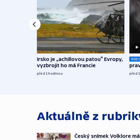
Irsko je „achillovou patou“ Evropy,
VIDE
vyzbrojit ho má Francie
prav
před 1
hodinou
před 
Aktuálně z rubri
Český snímek Volklore má