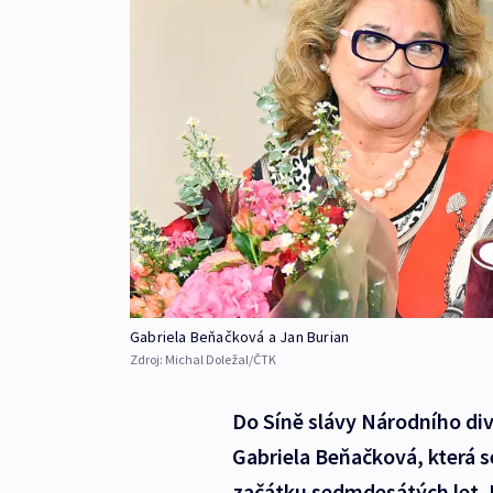
Gabriela Beňačková a Jan Burian
Zdroj:
Michal Doležal/ČTK
Do Síně slávy Národního div
Gabriela Beňačková, která s
začátku sedmdesátých let. 