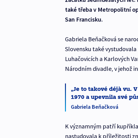
také třeba v Metropolitní o
San Francisku.
Gabriela Beňačková se narodi
Slovensku také vystudovala 
Luhačovicích a Karlových V
Národním divadle, v jehož in
Je to takové déjà vu. 
1970 a upevnila své pů
Gabriela Beňačková
K významným patří kupříklad
nastudovala k příležitosti 