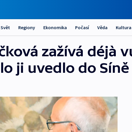
Svět
Regiony
Ekonomika
Počasí
Věda
Kultura
čková zažívá déjà v
o ji uvedlo do Síně