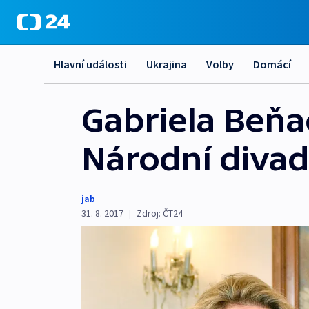
Hlavní události
Ukrajina
Volby
Domácí
Gabriela Beňa
Národní divadl
jab
31. 8. 2017
|
Zdroj:
ČT24