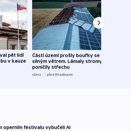
al pět lidí
Částí území prošly bouřky se
Česk
obu v kauze
silným větrem. Lámaly stromy a
stud
poničily střechu
cenu 
včera
před 9
hodinami
včera
operním festivalu vybučeli AI