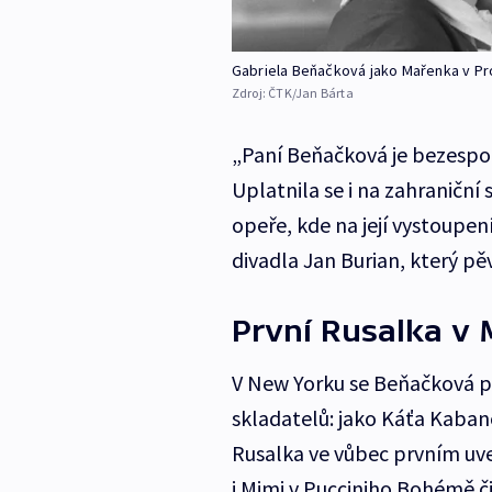
Gabriela Beňačková jako Mařenka v Prod
Zdroj:
ČTK/Jan Bárta
„Paní Beňačková je bezespor
Uplatnila se i na zahraniční
opeře, kde na její vystoupe
divadla Jan Burian, který pěv
První Rusalka v
V New Yorku se Beňačková p
skladatelů: jako Káťa Kaba
Rusalka ve vůbec prvním uve
i Mimi v Pucciniho Bohémě č