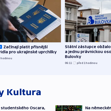
Státní zástupce obžalov
Začínají platit přísnější
O
a jednu právnickou os
idla pro ukrajinské uprchlíky
Bulovky
1
hodinou
06:11
před 1
hodinou
ky
Kultura
 studentského Oscara,
Na německém 