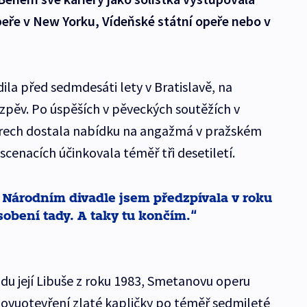
peře v New Yorku, Vídeňské státní opeře nebo v
la před sedmdesáti lety v Bratislavě, na
zpěv. Po úspěších v pěveckých soutěžích v
arech dostala nabídku na angažmá v pražském
scenacích účinkovala téměř tři desetiletí.
V Národním divadle jsem předzpívala v roku
sobení tady. A taky tu končím.
u její Libuše z roku 1983, Smetanovu operu
znovuotevření zlaté kapličky po téměř sedmileté