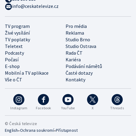
info@ceskatelevize.cz
TV program
Pro média
Živé vysílání
Reklama
TV poplatky
Studio Brno
Teletext
Studio Ostrava
Podcasty
Rada ČT
Počasí
Kariéra
E-shop
Podávání námětů
Mobilní a TV aplikace
Časté dotazy
Vše o ČT
Kontakty
Instagram
Facebook
YouTube
X
Threads
© Česká televize
•
•
English
Ochrana soukromí
Přístupnost