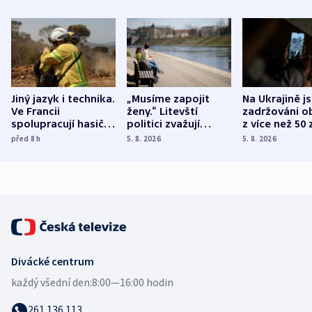
Jiný jazyk i technika.
„Musíme zapojit
Na Ukrajině j
Ve Francii
ženy.“ Litevští
zadržováni o
spolupracují hasiči z
politici zvažují
z více než 50 
různých zemí
dohodu o
Bojovali na s
před 8
h
5. 8. 2026
5. 8. 2026
demografii
Ruska
Divácké centrum
každý všední den:
8:00—16:00 hodin
261 136 113