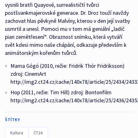
vysnili bratři Quayové, surrealističtí tvůrci
postšvankmajerovské generace. Dr. Droz touží navždy
zachovat hlas pěvkyně Malvíny, kterou v den její svatby
usmrtil a unesl. Pomoci mu v tom má geniální „ladič
pian zemětřesení“. Obraznost snímku, která vytváří
svět kdesi mimo naše chápání, odkazuje především k
animátorským kořenům tvůrců.
Mama Gógó (2010, režie: Fridrik Thór Fridriksson)
zdroj: CinemArt
http://img2.ct24.cz/cache/140x78/article/25/2434/2433
Hop (2011, režie: Tim Hill) zdroj: Bontonfilm
http://img2.ct24.cz/cache/140x78/article/25/2436/2435
ŠTÍTKY
Kultura
ČT24