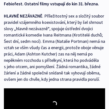
Febiofest. Ostatní filmy vstupují do kin 31. března.
HLAVNĚ NEZÁVAZNĚ
. Příležitostný sex a složitý soubor
pravidel vzájemného koexistování, který by šel shrnout
slovy „hlavně nezávazně“, spojuje ústřední dvojici
romantické komedie Ivana Reitmana (Krotitelé duchů;
Šest dní, sedm nocí). Emma (Natalie Portman) nemá na
vztah se vším všudy čas a energii, protože oboje věnuje
práci, Adam (Ashton Kutcher) zas na něj nemá po
nepěkném rozchodu s přítelkyní, která ho podváděla
s jeho otcem, ani pomyšlení. Žádná romantika, žádné
žárlení a žádné společné snídaně tak vyhovují oběma,
ovšem jen do chvíle, kdy jedna strana pravidla poruší.