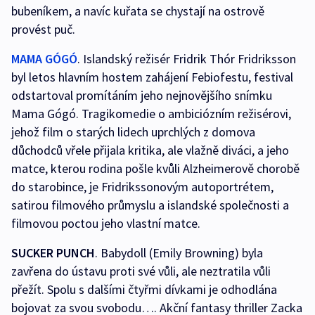
bubeníkem, a navíc kuřata se chystají na ostrově
provést puč.
MAMA GÓGÓ
. Islandský režisér Fridrik Thór Fridriksson
byl letos hlavním hostem zahájení Febiofestu, festival
odstartoval promítáním jeho nejnovějšího snímku
Mama Gógó. Tragikomedie o ambiciózním režisérovi,
jehož film o starých lidech uprchlých z domova
důchodců vřele přijala kritika, ale vlažně diváci, a jeho
matce, kterou rodina pošle kvůli Alzheimerově chorobě
do starobince, je Fridrikssonovým autoportrétem,
satirou filmového průmyslu a islandské společnosti a
filmovou poctou jeho vlastní matce.
SUCKER PUNCH
. Babydoll (Emily Browning) byla
zavřena do ústavu proti své vůli, ale neztratila vůli
přežít. Spolu s dalšími čtyřmi dívkami je odhodlána
bojovat za svou svobodu…. Akční fantasy thriller Zacka