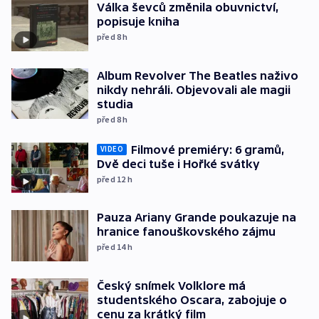
Válka ševců změnila obuvnictví,
popisuje kniha
před 8
h
Album Revolver The Beatles naživo
nikdy nehráli. Objevovali ale magii
studia
před 8
h
Filmové premiéry: 6 gramů,
VIDEO
Dvě deci tuše i Hořké svátky
před 12
h
Pauza Ariany Grande poukazuje na
hranice fanouškovského zájmu
před 14
h
Český snímek Volklore má
studentského Oscara, zabojuje o
cenu za krátký film