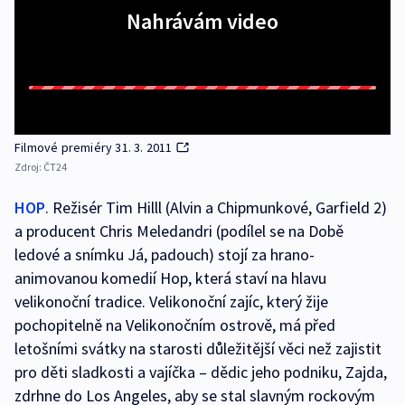
Nahrávám video
Filmové premiéry 31. 3. 2011
Zdroj:
ČT24
HOP
. Režisér Tim Hilll (Alvin a Chipmunkové, Garfield 2)
a producent Chris Meledandri (podílel se na Době
ledové a snímku Já, padouch) stojí za hrano-
animovanou komedií Hop, která staví na hlavu
velikonoční tradice. Velikonoční zajíc, který žije
pochopitelně na Velikonočním ostrově, má před
letošními svátky na starosti důležitější věci než zajistit
pro děti sladkosti a vajíčka – dědic jeho podniku, Zajda,
zdrhne do Los Angeles, aby se stal slavným rockovým