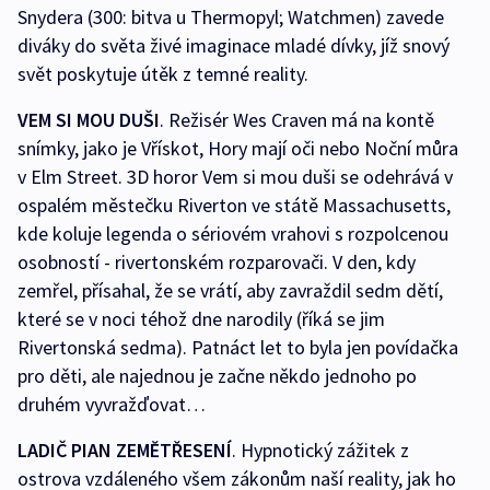
Snydera (300: bitva u Thermopyl; Watchmen) zavede
diváky do světa živé imaginace mladé dívky, jíž snový
svět poskytuje útěk z temné reality.
VEM SI MOU DUŠI
. Režisér Wes Craven má na kontě
snímky, jako je Vřískot, Hory mají oči nebo Noční můra
v Elm Street. 3D horor Vem si mou duši se odehrává v
ospalém městečku Riverton ve státě Massachusetts,
kde koluje legenda o sériovém vrahovi s rozpolcenou
osobností - rivertonském rozparovači. V den, kdy
zemřel, přísahal, že se vrátí, aby zavraždil sedm dětí,
které se v noci téhož dne narodily (říká se jim
Rivertonská sedma). Patnáct let to byla jen povídačka
pro děti, ale najednou je začne někdo jednoho po
druhém vyvražďovat…
LADIČ PIAN ZEMĚTŘESENÍ
. Hypnotický zážitek z
ostrova vzdáleného všem zákonům naší reality, jak ho