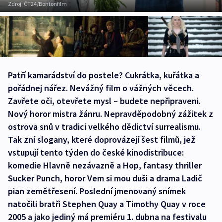
Zdroj:
ČT24/Bontonfilm
Patří kamarádství do postele? Cukrátka, kuřátka a
pořádnej nářez. Nevážný film o vážných věcech.
Zavřete oči, otevřete mysl – budete nepřipraveni.
Nový horor mistra žánru. Nepravděpodobný zážitek z
ostrova snů v tradici velkého dědictví surrealismu.
Tak zní slogany, které doprovázejí šest filmů, jež
vstupují tento týden do české kinodistribuce:
komedie Hlavně nezávazně a Hop, fantasy thriller
Sucker Punch, horor Vem si mou duši a drama Ladič
pian zemětřesení. Poslední jmenovaný snímek
natočili bratři Stephen Quay a Timothy Quay v roce
2005 a jako jediný má premiéru 1. dubna na festivalu