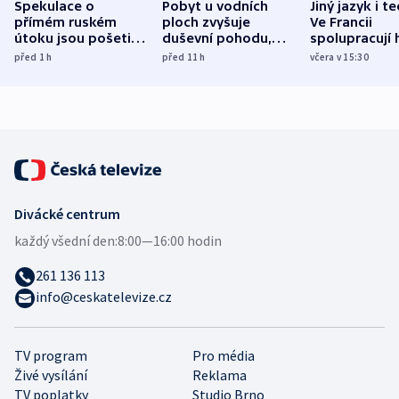
Spekulace o
Pobyt u vodních
Jiný jazyk i t
přímém ruském
ploch zvyšuje
Ve Francii
útoku jsou pošetilé,
duševní pohodu,
spolupracují h
míní estonský
ukázala
různých zemí
před 1
h
před 11
h
včera v 15:30
bezpečnostní
mezinárodní studie
expert
Divácké centrum
každý všední den:
8:00—16:00 hodin
261 136 113
info@ceskatelevize.cz
TV program
Pro média
Živé vysílání
Reklama
TV poplatky
Studio Brno