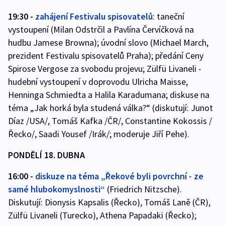
19:30 -
zahájení Festivalu spisovatelů
: taneční
vystoupení (Milan Odstrčil a Pavlína Červíčková na
hudbu Jamese Browna); úvodní slovo (Michael March,
prezident Festivalu spisovatelů Praha); předání Ceny
Spirose Vergose za svobodu projevu; Zülfü Livaneli -
hudební vystoupení v doprovodu Ulricha Maisse,
Henninga Schmiedta a Halila Karadumana; diskuse na
téma „Jak horká byla studená válka?“ (diskutují: Junot
Díaz /USA/, Tomáš Kafka /ČR/, Constantine Kokossis /
Řecko/, Saadi Yousef /Irák/; moderuje Jiří Pehe).
PONDĚLÍ 18. DUBNA
16:00 -
diskuze na téma „Řekové byli povrchní - ze
samé hlubokomyslnosti“
(Friedrich Nitzsche).
Diskutují: Dionysis Kapsalis (Řecko), Tomáš Laně (ČR),
Zülfü Livaneli (Turecko), Athena Papadaki (Řecko);