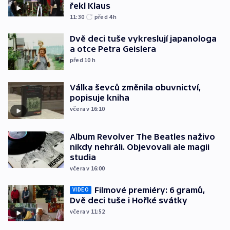
řekl Klaus
11:30
před 4
h
Dvě deci tuše vykreslují japanologa
a otce Petra Geislera
před 10
h
Válka ševců změnila obuvnictví,
popisuje kniha
včera v 16:10
Album Revolver The Beatles naživo
nikdy nehráli. Objevovali ale magii
studia
včera v 16:00
Filmové premiéry: 6 gramů,
VIDEO
Dvě deci tuše i Hořké svátky
včera v 11:52