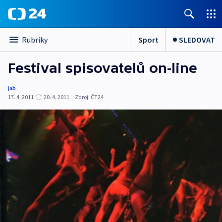
Sport
SLEDOVAT
Rubriky
Festival spisovatelů on-line
jab
17. 4. 2011
20. 4. 2011
|
Zdroj:
ČT24