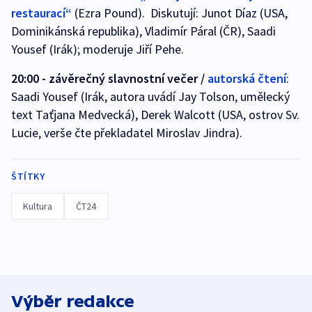
restaurací“
(Ezra Pound). Diskutují: Junot Díaz (USA,
Dominikánská republika), Vladimír Páral (ČR), Saadi
Yousef (Irák); moderuje Jiří Pehe.
20:00 - závěrečný slavnostní večer /
autorská čtení
:
Saadi Yousef (Irák, autora uvádí Jay Tolson, umělecký
text Taťjana Medvecká), Derek Walcott (USA, ostrov Sv.
Lucie, verše čte překladatel Miroslav Jindra).
ŠTÍTKY
Kultura
ČT24
Výběr redakce