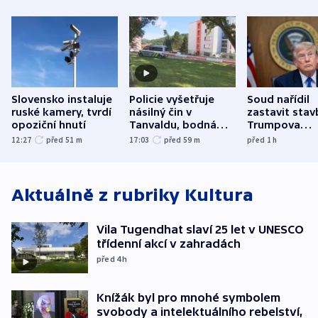
Slovensko instaluje
Policie vyšetřuje
Soud nařídil
ruské kamery, tvrdí
násilný čin v
zastavit stav
opoziční hnutí
Tanvaldu, bodná
Trumpova
zranění při něm
tanečního sá
12:27
před 51
m
17:03
před 59
m
před 1
h
utrpěli tři lidé
Aktuálně z rubriky
Kultura
Vila Tugendhat slaví 25 let v UNESCO
třídenní akcí v zahradách
před 4
h
Knížák byl pro mnohé symbolem
svobody a intelektuálního rebelství,