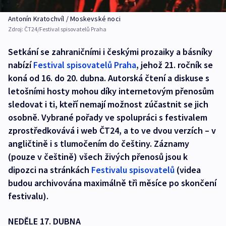
Antonín Kratochvíl / Moskevské noci
Zdroj:
ČT24/Festival spisovatelů Praha
Setkání se zahraničními i českými prozaiky a básníky
nabízí
Festival spisovatelů Praha
, jehož 21. ročník se
koná od 16. do 20. dubna. Autorská čtení a diskuse s
letošními hosty mohou díky internetovým přenosům
sledovat i ti, kteří nemají možnost zúčastnit se jich
osobně. Vybrané pořady ve spolupráci s festivalem
zprostředkovává i web ČT24, a to ve dvou verzích – v
angličtině i s tlumočením do češtiny. Záznamy
(pouze v češtině) všech živých přenosů jsou k
dipozci na stránkách
Festivalu spisovatelů
(videa
budou archivována maximálně tři měsíce po skončení
festivalu).
NEDĚLE 17. DUBNA