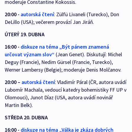
moderuje Constantine Kokossis.
20:00 -
autorská čtení
: Zülfü Livaneli (Turecko), Don
DeLillo (USA); večerem provází Jan Jiráň.
ÚTERÝ 19. DUBNA
16:00 -
diskuze na téma „Být pánem znamená
určovat význam slov“
(Jean Genet). Diskutují: Michel
Deguy (Francie), Nedim Gürsel (Francie, Turecko),
Werner Lambersy (Belgie); moderuje Denis Molčanov.
20:00 –
autorská čtení
: Vladimír Páral (ČR, autora uvádí
Lubomír Machala, vedoucí katedry bohemistiky FF UP v
Olomouci), Junot Díaz (USA, autora uvádí novinář
Martin Belk).
STŘEDA 20. DUBNA
16:00 -
diskuze na téma „Válka je zkáza dobrých