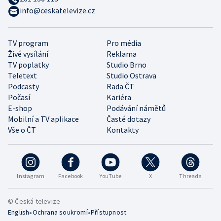
info@ceskatelevize.cz
TV program
Pro média
Živé vysílání
Reklama
TV poplatky
Studio Brno
Teletext
Studio Ostrava
Podcasty
Rada ČT
Počasí
Kariéra
E-shop
Podávání námětů
Mobilní a TV aplikace
Časté dotazy
Vše o ČT
Kontakty
Instagram
Facebook
YouTube
X
Threads
© Česká televize
•
•
English
Ochrana soukromí
Přístupnost