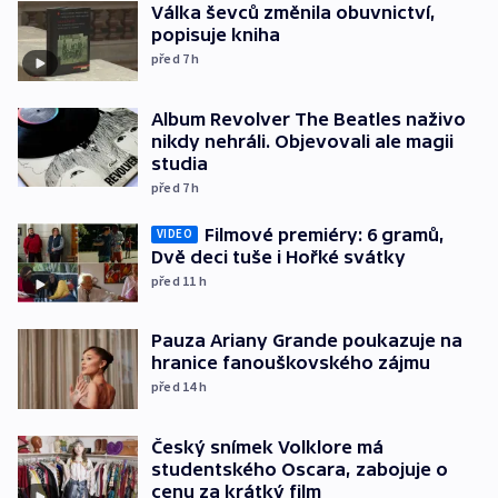
Válka ševců změnila obuvnictví,
popisuje kniha
před 7
h
Album Revolver The Beatles naživo
nikdy nehráli. Objevovali ale magii
studia
před 7
h
Filmové premiéry: 6 gramů,
VIDEO
Dvě deci tuše i Hořké svátky
před 11
h
Pauza Ariany Grande poukazuje na
hranice fanouškovského zájmu
před 14
h
Český snímek Volklore má
studentského Oscara, zabojuje o
cenu za krátký film