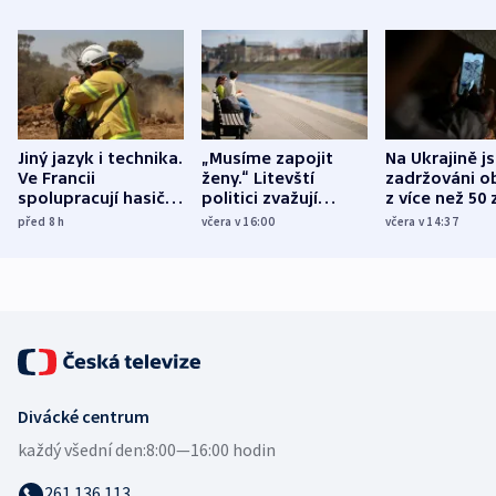
Jiný jazyk i technika.
„Musíme zapojit
Na Ukrajině j
Ve Francii
ženy.“ Litevští
zadržováni o
spolupracují hasiči z
politici zvažují
z více než 50 
různých zemí
dohodu o
Bojovali na s
před 8
h
včera v 16:00
včera v 14:37
demografii
Ruska
Divácké centrum
každý všední den:
8:00—16:00 hodin
261 136 113