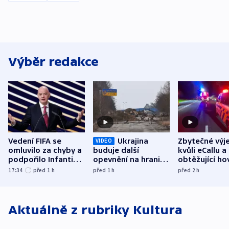
Výběr redakce
Vedení FIFA se
Ukrajina
Zbytečné výj
VIDEO
omluvilo za chyby a
buduje další
kvůli eCallu a
podpořilo Infantina.
opevnění na hranici
obtěžující ho
UEFA trvá na
s Běloruskem
zdržují záchr
17:34
před 1
h
před 1
h
před 2
h
bojkotu
Aktuálně z rubriky
Kultura