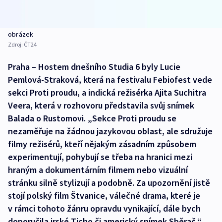
obrázek
Zdroj:
ČT24
Praha – Hostem dnešního Studia 6 byly Lucie
Pemlová-Straková, která na festivalu Febiofest vede
sekci Proti proudu, a indická režisérka Ajita Suchitra
Veera, která v rozhovoru představila svůj snímek
Balada o Rustomovi. „Sekce Proti proudu se
nezaměřuje na žádnou jazykovou oblast, ale sdružuje
filmy režisérů, kteří nějakým zásadním způsobem
experimentují, pohybují se třeba na hranici mezi
hraným a dokumentárním filmem nebo vizuální
stránku silně stylizují a podobně. Za upozornění jistě
stojí polský film Štvanice, válečné drama, které je
v rámci tohoto žánru opravdu vynikající, dále bych
doporučila irské Ticho či americký snímek Sběrač,“