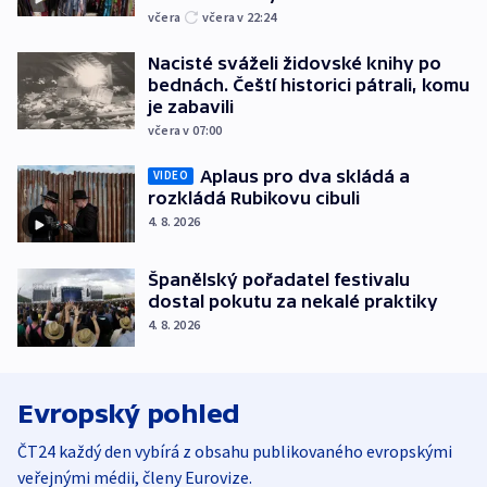
včera
včera v 22:24
Nacisté sváželi židovské knihy po
bednách. Čeští historici pátrali, komu
je zabavili
včera v 07:00
Aplaus pro dva skládá a
VIDEO
rozkládá Rubikovu cibuli
4. 8. 2026
Španělský pořadatel festivalu
dostal pokutu za nekalé praktiky
4. 8. 2026
Evropský pohled
ČT24 každý den vybírá z obsahu publikovaného evropskými
veřejnými médii, členy Eurovize.