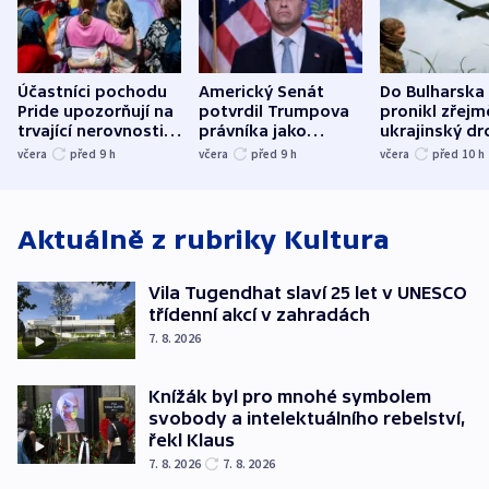
Účastníci pochodu
Americký Senát
Do Bulharska
Pride upozorňují na
potvrdil Trumpova
pronikl zřejm
trvající nerovnosti i
právníka jako
ukrajinský dr
společenskou
ministra
explodoval k
včera
před 9
h
včera
před 9
h
včera
před 10
h
atmosféru
spravedlnosti
od plynovod
Aktuálně z rubriky
Kultura
Vila Tugendhat slaví 25 let v UNESCO
třídenní akcí v zahradách
7. 8. 2026
Knížák byl pro mnohé symbolem
svobody a intelektuálního rebelství,
řekl Klaus
7. 8. 2026
7. 8. 2026