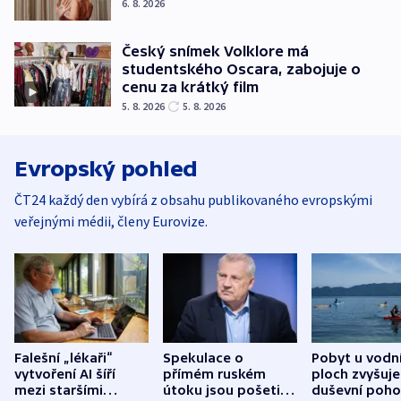
6. 8. 2026
Český snímek Volklore má
studentského Oscara, zabojuje o
cenu za krátký film
5. 8. 2026
5. 8. 2026
Evropský pohled
ČT24 každý den vybírá z obsahu publikovaného evropskými
veřejnými médii, členy Eurovize.
Falešní „lékaři“
Spekulace o
Pobyt u vodn
vytvoření AI šíří
přímém ruském
ploch zvyšuje
mezi staršími
útoku jsou pošetilé,
duševní poho