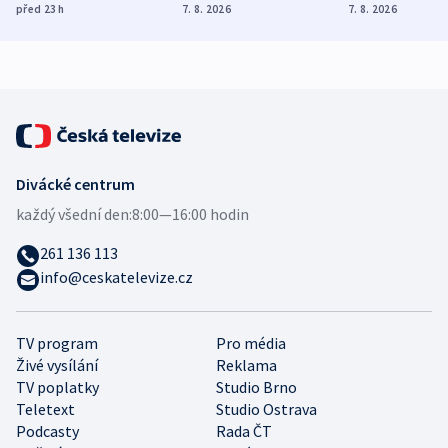
Poláky nebezpečné
míní estonský
ukázala
před 23
h
7. 8. 2026
7. 8. 2026
zdravotní rady
bezpečnostní
mezinárodní 
expert
Divácké centrum
každý všední den:
8:00—16:00 hodin
261 136 113
info@ceskatelevize.cz
TV program
Pro média
Živé vysílání
Reklama
TV poplatky
Studio Brno
Teletext
Studio Ostrava
Podcasty
Rada ČT