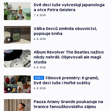
Dvě deci tuše vykreslují japanologa
a otce Petra Geislera
7. 8. 2026
Válka ševců změnila obuvnictví,
popisuje kniha
6. 8. 2026
Album Revolver The Beatles naživo
nikdy nehráli. Objevovali ale magii
studia
6. 8. 2026
Filmové premiéry: 6 gramů,
VIDEO
Dvě deci tuše i Hořké svátky
6. 8. 2026
Pauza Ariany Grande poukazuje na
hranice fanouškovského zájmu