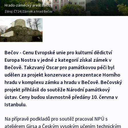
Hrado-zámecký areál Bečov
Zdroj:
ČT24/Zámek a hrad Bečov
Bečov - Cenu Evropské unie pro kulturní dědictví
Europa Nostra v jedné z kategorií získal zámek v
Bečově. Takzvaný Oscar pro památkovou péči byl
udělen za projekt konzervace a prezentace Horního
hradu v komplexu zámku a hradu v Bečově. Bečovský
projekt přihlásil do soutěže Národní památkový
ústav. Ceny budou slavnostně předány 10. června v
Istanbulu.
Na přípravě podkladů pro soutěž pracoval NPÚ s
ateliérem Girsa a Českým vysokým učením technickým