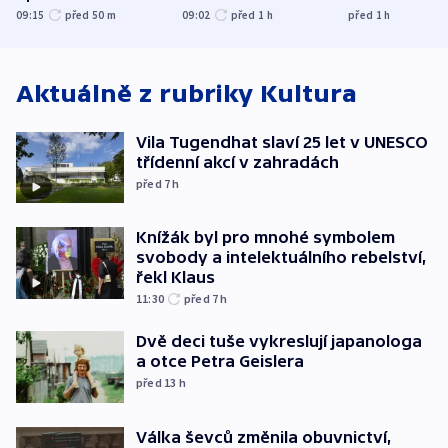
nenárokové, namítá
trh, hasiče či
indicie ukazuj
09:15
před 50
m
09:02
před 1
h
před 1
h
ministerstvo
stadion
Rusko
Aktuálně z rubriky
Kultura
Vila Tugendhat slaví 25 let v UNESCO
třídenní akcí v zahradách
před 7
h
Knížák byl pro mnohé symbolem
svobody a intelektuálního rebelství,
řekl Klaus
11:30
před 7
h
Dvě deci tuše vykreslují japanologa
a otce Petra Geislera
před 13
h
Válka ševců změnila obuvnictví,