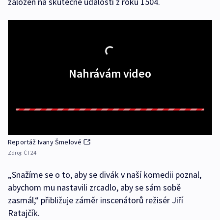
založen na skutečné události z roku 1504.
Nahrávám video
Reportáž Ivany Šmelové
Zdroj:
ČT24
„Snažíme se o to, aby se divák v naší komedii poznal,
abychom mu nastavili zrcadlo, aby se sám sobě
zasmál,“ přibližuje záměr inscenátorů režisér Jiří
Ratajčík.