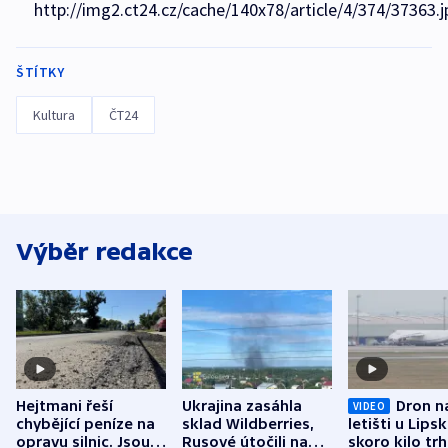
http://img2.ct24.cz/cache/140x78/article/4/374/37363.j
ŠTÍTKY
Kultura
ČT24
Výběr redakce
Hejtmani řeší
Ukrajina zasáhla
Dron n
VIDEO
chybějící peníze na
sklad Wildberries,
letišti u Lips
opravu silnic. Jsou
Rusové útočili na
skoro kilo trh