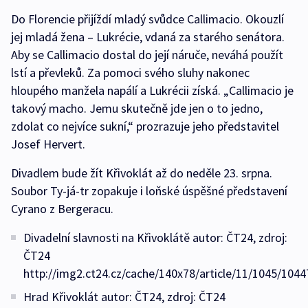
Do Florencie přijíždí mladý svůdce Callimacio. Okouzlí
jej mladá žena – Lukrécie, vdaná za starého senátora.
Aby se Callimacio dostal do její náruče, neváhá použít
lstí a převleků. Za pomoci svého sluhy nakonec
hloupého manžela napálí a Lukrécii získá. „Callimacio je
takový macho. Jemu skutečně jde jen o to jedno,
zdolat co nejvíce sukní,“ prozrazuje jeho představitel
Josef Hervert.
Divadlem bude žít Křivoklát až do neděle 23. srpna.
Soubor Ty-já-tr zopakuje i loňské úspěšné představení
Cyrano z Bergeracu.
Divadelní slavnosti na Křivoklátě autor: ČT24, zdroj:
ČT24
http://img2.ct24.cz/cache/140x78/article/11/1045/1044
Hrad Křivoklát autor: ČT24, zdroj: ČT24