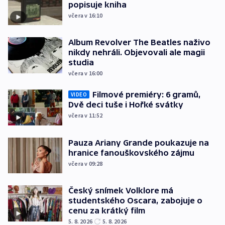
popisuje kniha
včera v 16:10
Album Revolver The Beatles naživo
nikdy nehráli. Objevovali ale magii
studia
včera v 16:00
Filmové premiéry: 6 gramů,
VIDEO
Dvě deci tuše i Hořké svátky
včera v 11:52
Pauza Ariany Grande poukazuje na
hranice fanouškovského zájmu
včera v 09:28
Český snímek Volklore má
studentského Oscara, zabojuje o
cenu za krátký film
5. 8. 2026
5. 8. 2026