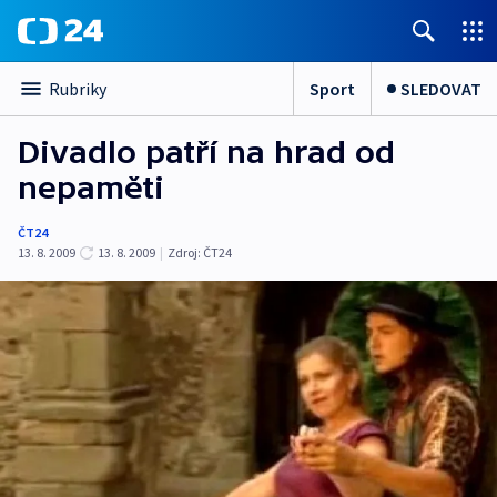
Sport
SLEDOVAT
Rubriky
Divadlo patří na hrad od
nepaměti
ČT24
13. 8. 2009
13. 8. 2009
|
Zdroj:
ČT24