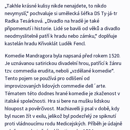
„Takhle krásné kulisy nikde nenajdete, to nikdo
nevymyslí,“ pochvaluje si umělecká šéfka DS Ty-já-tr
Radka Tesárková. „Divadlo na hradě je také
připomenutí i historie. Lidé se bavili od věků a divadlo
neodmyslitelně patří k hradu nebo zámku,“ doplňuje
kastelán hradu Křivoklát Luděk Fencl.
Komedie Mandragora byla napsaná před rokem 1520.
Je uznávanou satirickou divadelní hrou, patřící k žánru
tzv. commedia erudita, neboli „vzdělané komedie“.
Tento pojem se používá pro odlišení od
improvizovaných lidových commedie dell´arte.
Tématem této dodnes hrané komedie je zkaženost v
italské společnosti. Hra si bere na mušku lidskou
hloupost a pověrčivost. Machiavelli ji psal v době, kdy
byl nucen žít v exilu, jelikož byl podezřelý ze spiknutí
proti vládnoucímu rodu Medicejských. Příběh je údajně