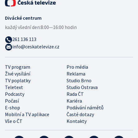
Divácké centrum
každý všední den:
8:00—16:00 hodin
261 136 113
info@ceskatelevize.cz
TV program
Pro média
Živé vysílání
Reklama
TV poplatky
Studio Brno
Teletext
Studio Ostrava
Podcasty
Rada ČT
Počasí
Kariéra
E-shop
Podávání námětů
Mobilní a TV aplikace
Časté dotazy
Vše o ČT
Kontakty