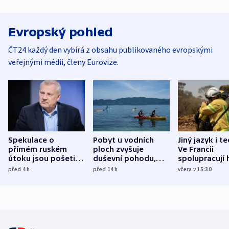
Evropský pohled
ČT24 každý den vybírá z obsahu publikovaného evropskými
veřejnými médii, členy Eurovize.
Spekulace o
Pobyt u vodních
Jiný jazyk i t
přímém ruském
ploch zvyšuje
Ve Francii
útoku jsou pošetilé,
duševní pohodu,
spolupracují h
míní estonský
ukázala
různých zemí
před 4
h
před 14
h
včera v 15:30
bezpečnostní
mezinárodní studie
expert