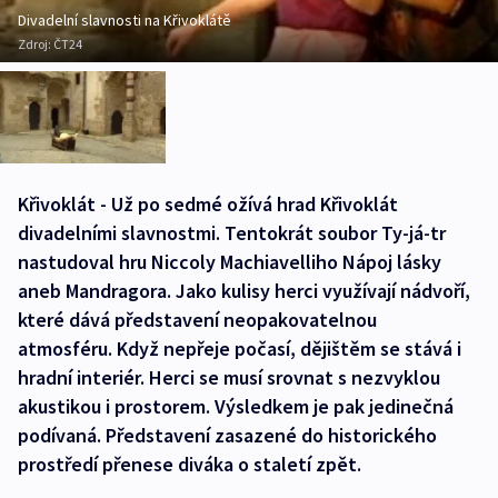
Divadelní slavnosti na Křivoklátě
Zdroj:
ČT24
Křivoklát - Už po sedmé ožívá hrad Křivoklát
divadelními slavnostmi. Tentokrát soubor Ty-já-tr
nastudoval hru Niccoly Machiavelliho Nápoj lásky
aneb Mandragora. Jako kulisy herci využívají nádvoří,
které dává představení neopakovatelnou
atmosféru. Když nepřeje počasí, dějištěm se stává i
hradní interiér. Herci se musí srovnat s nezvyklou
akustikou i prostorem. Výsledkem je pak jedinečná
podívaná. Představení zasazené do historického
prostředí přenese diváka o staletí zpět.