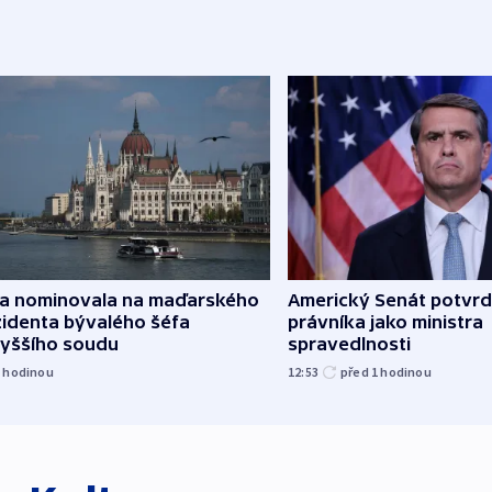
za nominovala na maďarského
Americký Senát potvrd
zidenta bývalého šéfa
právníka jako ministra
vyššího soudu
spravedlnosti
1
hodinou
12:53
před 1
hodinou