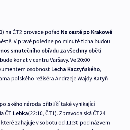
10) na ČT2 provede pořad
Na cestě po Krakowě
ěstě. V pravé poledne po minutě ticha budou
enos smutečního obřadu za všechny oběti
e bude konat v centru Varšavy. Ve 20:00
okumentem osobnost
Lecha Kaczyńského
,
rama polského režiséra Andrzeje Wajdy
Katyň
polského národa přiblíží také vynikající
ia ČT
Lebka
(22:10, ČT1). Zpravodajská ČT24
í, které zahajuje v sobotu od 11:30 pod názvem