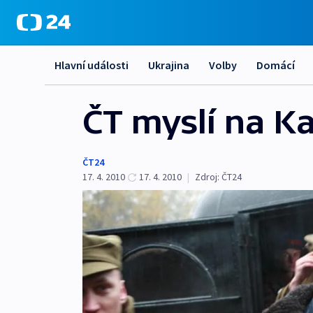
Hlavní události
Ukrajina
Volby
Domácí
ČT myslí na K
ČT24
17. 4. 2010
17. 4. 2010
|
Zdroj:
ČT24