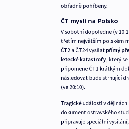
obřadně pohřbeny.
ČT myslí na Polsko
V sobotní dopoledne (v 10:
třetím největším polském m
ČT2 a ČT24 vysílat
přímý př
letecké katastrofy
, který s
připomene ČT1 krátkým d
následovat bude strhující d
(ve 20:10).
Tragické události v dějinách 
dokument ostravského stud
připravuje speciální vysílán