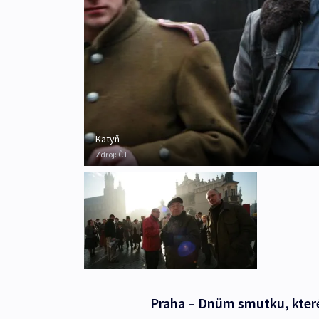
Katyň
Zdroj:
ČT
Praha – Dnům smutku, které 