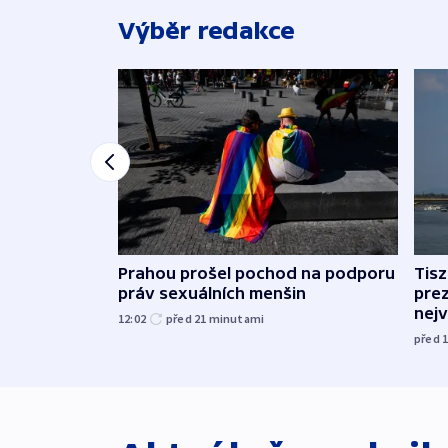
Výběr redakce
Prahou prošel pochod na podporu
Tis
práv sexuálních menšin
pre
nej
12:02
před 21
minutami
před 