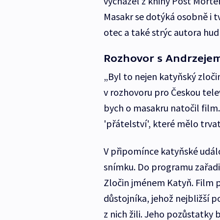
vycházel z knihy Post Mortem
Masakr se dotýká osobně i t
otec a také strýc autora hu
Rozhovor s Andrzejem
„Byl to nejen katyňský zločin
v rozhovoru pro Českou telev
bych o masakru natočil fil
'přátelství', které mělo trva
V připomínce katyňské udál
snímku. Do programu zařad
Zločin jménem Katyň. Film př
důstojníka, jehož nejbližší 
z nich žili. Jeho pozůstatky 