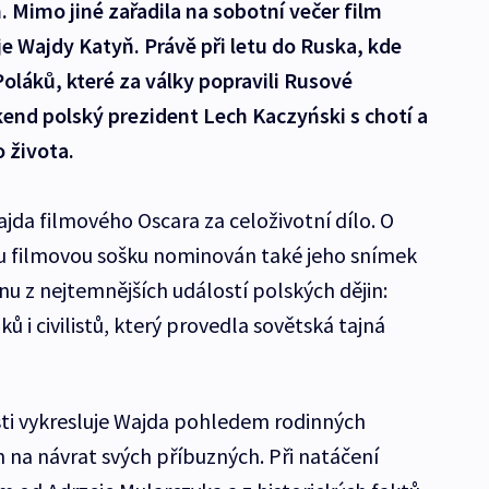
. Mimo jiné zařadila na sobotní večer film
e Wajdy Katyň. Právě při letu do Ruska, kde
Poláků, které za války popravili Rusové
kend polský prezident Lech Kaczyński s chotí a
 života.
ajda filmového Oscara za celoživotní dílo. O
ou filmovou sošku nominován také jeho snímek
u z nejtemnějších událostí polských dějin:
ů i civilistů, který provedla sovětská tajná
ti vykresluje Wajda pohledem rodinných
h na návrat svých příbuzných. Při natáčení