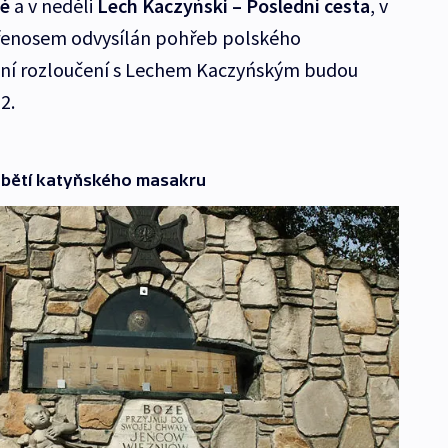
té
a v neděli
Lech Kaczyński – Poslední cesta
, v
řenosem odvysílán pohřeb polského
dní rozloučení s Lechem Kaczyńským budou
2.
obětí katyňského masakru