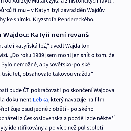
 od Adrzeje Mularczyka a z historických faktů.
vůrců filmu – v Katyni byl zavražděn Wajdův
dby ke snímku Kryzstofa Pendereckého.
 Wajdou: Katyň není revanš
, ale i katyňská lež,“ uvedl Wajda loni
izi. „Do roku 1989 jsem mohl jen snít o tom, že
m. Bylo nemožné, aby sovětsko-polské
t tisíc let, obsahovalo takovou vraždu.“
osti bude ČT pokračovat i po skončení Wajdova
ila dokument
Lebka
, který navazuje na film
ibližuje osud jedné z obětí - polského
pocházeli z Československa a později zde někteří
byly identifikovány a po více než půl století