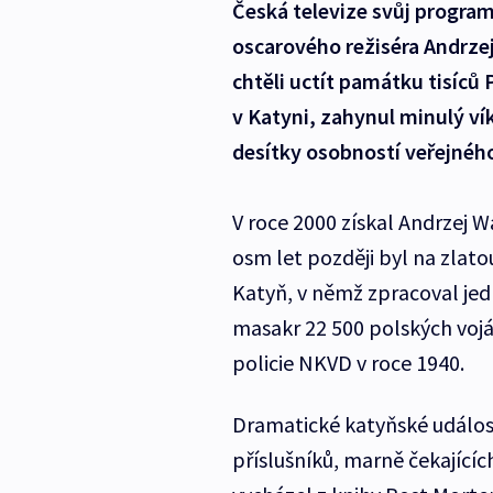
Česká televize svůj program
oscarového režiséra Andrzej
chtěli uctít památku tisíců 
v Katyni, zahynul minulý ví
desítky osobností veřejného
V roce 2000 získal Andrzej W
osm let později byl na zlat
Katyň, v němž zpracoval jedn
masakr 22 500 polských voják
policie NKVD v roce 1940.
Dramatické katyňské událos
příslušníků, marně čekajícíc