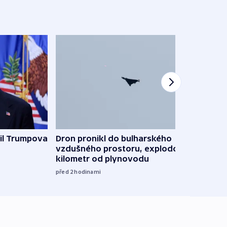
il Trumpova
Dron pronikl do bulharského
Ruský
vzdušného prostoru, explodoval
čtyři 
kilometr od plynovodu
08:20
před 2
hodinami