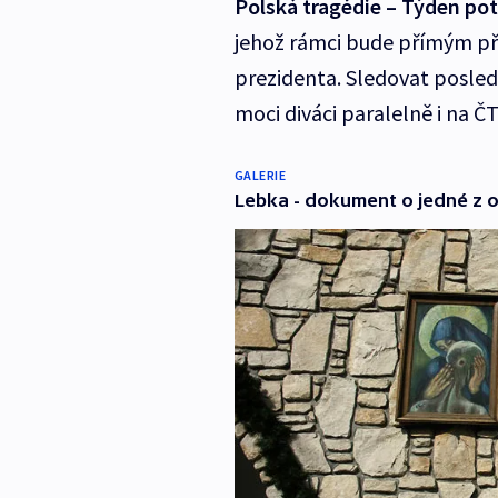
Polská tragédie – Týden po
jehož rámci bude přímým p
prezidenta. Sledovat posle
moci diváci paralelně i na ČT
GALERIE
Lebka - dokument o jedné z 