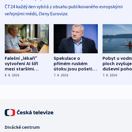
ČT24 každý den vybírá z obsahu publikovaného evropskými
veřejnými médii, členy Eurovize.
Falešní „lékaři“
Spekulace o
Pobyt u vodn
vytvoření AI šíří
přímém ruském
ploch zvyšuje
mezi staršími
útoku jsou pošetilé,
duševní poho
Poláky nebezpečné
míní estonský
ukázala
8. 8. 2026
7. 8. 2026
7. 8. 2026
zdravotní rady
bezpečnostní
mezinárodní 
expert
Divácké centrum