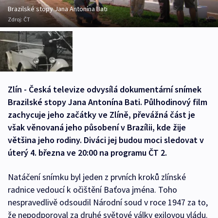
Brazilské stopy Jana Antonína Bati
Zdroj:
ČT
Zlín - Česká televize odvysílá dokumentární snímek
Brazilské stopy Jana Antonína Bati. Půlhodinový film
zachycuje jeho začátky ve Zlíně, převážná část je
však věnovaná jeho působení v Brazílii, kde žije
většina jeho rodiny. Diváci jej budou moci sledovat v
úterý 4. března ve 20:00 na programu ČT 2.
Natáčení snímku byl jeden z prvních kroků zlínské
radnice vedoucí k očištění Baťova jména. Toho
nespravedlivě odsoudil Národní soud v roce 1947 za to,
že nepodporoval za druhé světové války exilovou vládu.