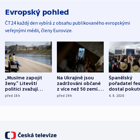
Evropský pohled
ČT24 každý den vybírá z obsahu publikovaného evropskými
veřejnými médii, členy Eurovize.
„Musíme zapojit
Na Ukrajině jsou
Španělský
ženy.“ Litevští
zadržováni občané
pořadatel fes
politici zvažují
z více než 50 zemí.
dostal pokut
dohodu o
Bojovali na straně
nekalé prakti
před 18
h
před 19
h
4. 8. 2026
demografii
Ruska