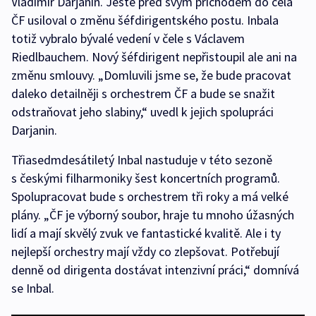
Vladimír Darjanin. Ještě před svým příchodem do čela
ČF usiloval o změnu šéfdirigentského postu. Inbala
totiž vybralo bývalé vedení v čele s Václavem
Riedlbauchem. Nový šéfdirigent nepřistoupil ale ani na
změnu smlouvy. „Domluvili jsme se, že bude pracovat
daleko detailněji s orchestrem ČF a bude se snažit
odstraňovat jeho slabiny,“ uvedl k jejich spolupráci
Darjanin.
Třiasedmdesátiletý Inbal nastuduje v této sezoně
s českými filharmoniky šest koncertních programů.
Spolupracovat bude s orchestrem tři roky a má velké
plány. „ČF je výborný soubor, hraje tu mnoho úžasných
lidí a mají skvělý zvuk ve fantastické kvalitě. Ale i ty
nejlepší orchestry mají vždy co zlepšovat. Potřebují
denně od dirigenta dostávat intenzivní práci,“ domnívá
se Inbal.