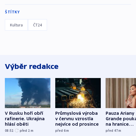
ŠTÍTKY
Kultura
ČT24
Výběr redakce
V Rusku hoří obří
Průmyslová výroba
Pauza Ariany
rafinerie. Ukrajina
v červnu vzrostla
Grande pouk
hlásí oběti
nejvíce od prosince
na hranice
fanouškovsk
08:52
před 2
m
před 6
m
před 47
m
zájmu