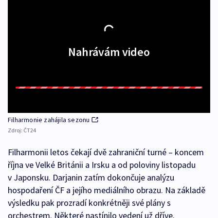
Nahrávám video
Filharmonie zahájila sezonu
Zdroj:
ČT24
Filharmonii letos čekají dvě zahraniční turné – koncem
října ve Velké Británii a Irsku a od poloviny listopadu
v Japonsku. Darjanin zatím dokončuje analýzu
hospodaření ČF a jejího mediálního obrazu. Na základě
výsledku pak prozradí konkrétněji své plány s
orchestrem. Některé nastínilo vedení už dříve.