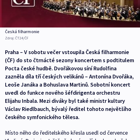
Česká filharmonie
Zdroj:
ČT24/ČF
Praha – V sobotu večer vstoupila Česká filharmonie
(ČF) do sto čtrnácté sezony koncertem s podtitulem
Pocta české hudbě. Dvořákovou síní Rudolfina
zazněla díla tří českých velikánů – Antonína Dvořáka,
Leoše Janáka a Bohuslava Martinů. Sobotní koncert
uvedl do funkce nového šéfdirigenta orchestru
Elijahu Inbala. Mezi diváky byl také ministr kultury
Václav Riedlbauch, bývalý ředitel tohoto největšího
českého symfonického tělesa.
Místo něho do ředitelského křesla usedl od července