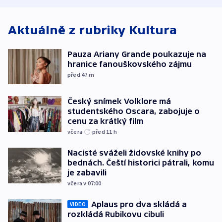
Aktuálně z rubriky
Kultura
Pauza Ariany Grande poukazuje na
hranice fanouškovského zájmu
před 47
m
Český snímek Volklore má
studentského Oscara, zabojuje o
cenu za krátký film
včera
před 11
h
Nacisté sváželi židovské knihy po
bednách. Čeští historici pátrali, komu
je zabavili
včera v 07:00
Aplaus pro dva skládá a
VIDEO
rozkládá Rubikovu cibuli