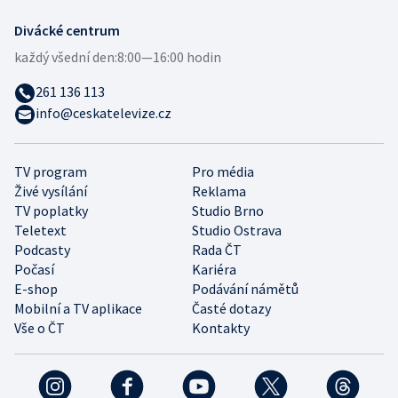
Divácké centrum
každý všední den:
8:00—16:00 hodin
261 136 113
info@ceskatelevize.cz
TV program
Pro média
Živé vysílání
Reklama
TV poplatky
Studio Brno
Teletext
Studio Ostrava
Podcasty
Rada ČT
Počasí
Kariéra
E-shop
Podávání námětů
Mobilní a TV aplikace
Časté dotazy
Vše o ČT
Kontakty