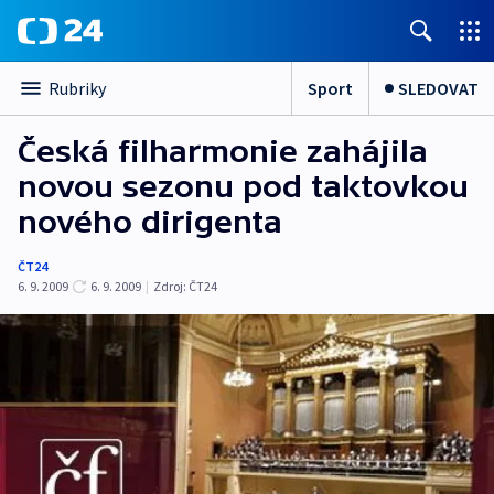
Sport
SLEDOVAT
Rubriky
Česká filharmonie zahájila
novou sezonu pod taktovkou
nového dirigenta
ČT24
6. 9. 2009
6. 9. 2009
|
Zdroj:
ČT24