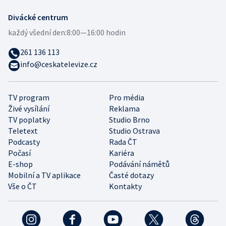
Divácké centrum
každý všední den:
8:00—16:00 hodin
261 136 113
info@ceskatelevize.cz
TV program
Pro média
Živé vysílání
Reklama
TV poplatky
Studio Brno
Teletext
Studio Ostrava
Podcasty
Rada ČT
Počasí
Kariéra
E-shop
Podávání námětů
Mobilní a TV aplikace
Časté dotazy
Vše o ČT
Kontakty