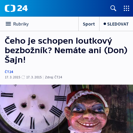
Sport
SLEDOVAT
Rubriky
Čeho je schopen loutkový
bezbožník? Nemáte ani (Don)
Šajn!
ČT24
17. 3. 2015
17. 3. 2015
|
Zdroj:
ČT24