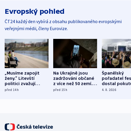
Evropský pohled
ČT24 každý den vybírá z obsahu publikovaného evropskými
veřejnými médii, členy Eurovize.
„Musíme zapojit
Na Ukrajině jsou
Španělský
ženy.“ Litevští
zadržováni občané
pořadatel fes
politici zvažují
z více než 50 zemí.
dostal pokut
dohodu o
Bojovali na straně
nekalé prakti
před 14
h
před 15
h
4. 8. 2026
demografii
Ruska