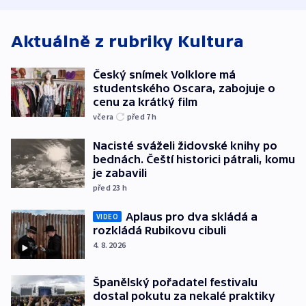
Aktuálně z rubriky
Kultura
Český snímek Volklore má
studentského Oscara, zabojuje o
cenu za krátký film
včera
před 7
h
Nacisté sváželi židovské knihy po
bednách. Čeští historici pátrali, komu
je zabavili
před 23
h
Aplaus pro dva skládá a
VIDEO
rozkládá Rubikovu cibuli
4. 8. 2026
Španělský pořadatel festivalu
dostal pokutu za nekalé praktiky