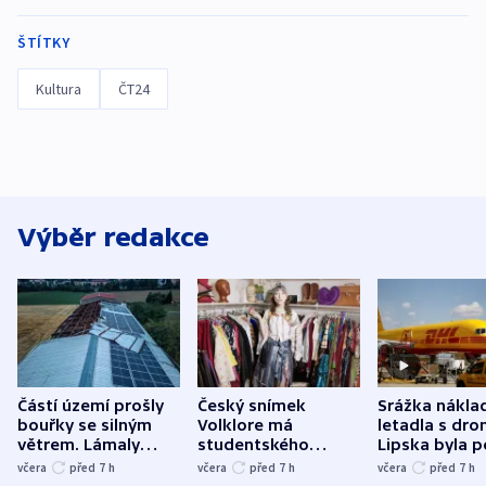
ŠTÍTKY
Kultura
ČT24
Výběr redakce
Částí území prošly
Český snímek
Srážka nákla
bouřky se silným
Volklore má
letadla s dr
větrem. Lámaly
studentského
Lipska byla p
stromy a poničily
Oscara, zabojuje o
německého mi
včera
před 7
h
včera
před 7
h
včera
před 7
h
střechu
cenu za krátký film
hybridní útok