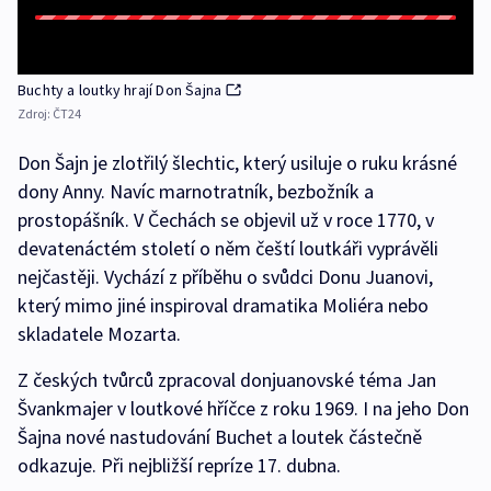
Buchty a loutky hrají Don Šajna
Zdroj:
ČT24
Don Šajn je zlotřilý šlechtic, který usiluje o ruku krásné
dony Anny. Navíc marnotratník, bezbožník a
prostopášník. V Čechách se objevil už v roce 1770, v
devatenáctém století o něm čeští loutkáři vyprávěli
nejčastěji. Vychází z příběhu o svůdci Donu Juanovi,
který mimo jiné inspiroval dramatika Moliéra nebo
skladatele Mozarta.
Z českých tvůrců zpracoval donjuanovské téma Jan
Švankmajer v loutkové hříčce z roku 1969. I na jeho Don
Šajna nové nastudování Buchet a loutek částečně
odkazuje. Při nejbližší repríze 17. dubna.