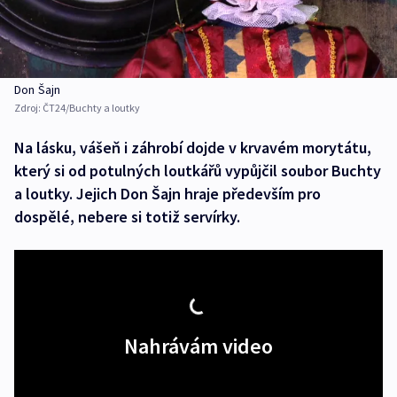
Don Šajn
Zdroj:
ČT24/Buchty a loutky
Na lásku, vášeň i záhrobí dojde v krvavém morytátu,
který si od potulných loutkářů vypůjčil soubor Buchty
a loutky. Jejich Don Šajn hraje především pro
dospělé, nebere si totiž servírky.
Nahrávám video