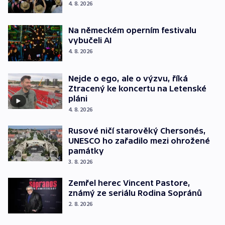
4. 8. 2026
Na německém operním festivalu
vybučeli AI
4. 8. 2026
Nejde o ego, ale o výzvu, říká
Ztracený ke koncertu na Letenské
pláni
4. 8. 2026
Rusové ničí starověký Chersonés,
UNESCO ho zařadilo mezi ohrožené
památky
3. 8. 2026
Zemřel herec Vincent Pastore,
známý ze seriálu Rodina Sopránů
2. 8. 2026