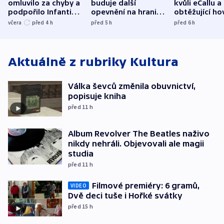
omluvilo za chyby a
buduje další
kvůli eCallu a
podpořilo Infantina.
opevnění na hranici
obtěžující ho
UEFA trvá na
s Běloruskem
zdržují záchr
včera
před 4
h
před 5
h
před 6
h
bojkotu
Aktuálně z rubriky
Kultura
Válka ševců změnila obuvnictví,
popisuje kniha
před 11
h
Album Revolver The Beatles naživo
nikdy nehráli. Objevovali ale magii
studia
před 11
h
Filmové premiéry: 6 gramů,
VIDEO
Dvě deci tuše i Hořké svátky
před 15
h