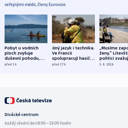
veřejnými médii, členy Eurovize.
Pobyt u vodních
Jiný jazyk i technika.
„Musíme zapo
ploch zvyšuje
Ve Francii
ženy.“ Litevšt
duševní pohodu,
spolupracují hasiči z
politici zvažuj
ukázala
různých zemí
dohodu o
před 1
h
před 17
h
5. 8. 2026
mezinárodní studie
demografii
Divácké centrum
každý všední den:
8:00—16:00 hodin