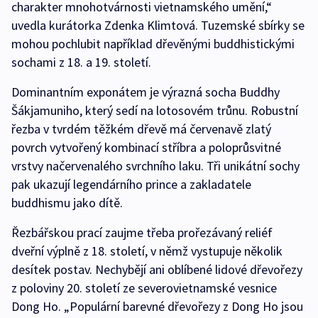
charakter mnohotvárnosti vietnamského umění,“
uvedla kurátorka Zdenka Klimtová. Tuzemské sbírky se
mohou pochlubit například dřevěnými buddhistickými
sochami z 18. a 19. století.
Dominantním exponátem je výrazná socha Buddhy
Šákjamuniho, který sedí na lotosovém trůnu. Robustní
řezba v tvrdém těžkém dřevě má červenavě zlatý
povrch vytvořený kombinací stříbra a poloprůsvitné
vrstvy načervenalého svrchního laku. Tři unikátní sochy
pak ukazují legendárního prince a zakladatele
buddhismu jako dítě.
Řezbářskou prací zaujme třeba prořezávaný reliéf
dveřní výplně z 18. století, v němž vystupuje několik
desítek postav. Nechybějí ani oblíbené lidové dřevořezy
z poloviny 20. století ze severovietnamské vesnice
Dong Ho. „Populární barevné dřevořezy z Dong Ho jsou