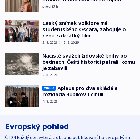
před 23
h
Český snímek Volklore má
studentského Oscara, zabojuje o
cenu za krátký film
5. 8. 2026
5. 8. 2026
Nacisté sváželi židovské knihy po
bednách. Čeští historici pátrali, komu
je zabavili
5. 8. 2026
Aplaus pro dva skládá a
VIDEO
rozkládá Rubikovu cibuli
4. 8. 2026
Evropský pohled
ČT24 každý den vybírá z obsahu publikovaného evropskými