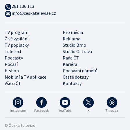
261 136 113
info@ceskatelevize.cz
TV program
Pro média
Živé vysílání
Reklama
TV poplatky
Studio Brno
Teletext
Studio Ostrava
Podcasty
Rada ČT
Počasí
Kariéra
E-shop
Podávání námětů
Mobilní a TV aplikace
Časté dotazy
Vše o ČT
Kontakty
Instagram
Facebook
YouTube
X
Threads
© Česká televize