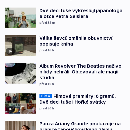
Dvě deci tuše vykreslují japanologa
a otce Petra Geislera
před 38
m
Válka ševců změnila obuvnictví,
popisuje kniha
před 16
h
Album Revolver The Beatles naživo
nikdy nehráli. Objevovali ale magii
studia
před 16
h
Filmové premiéry: 6 gramů,
VIDEO
Dvě deci tuše i Hořké svátky
před 20
h
Pauza Ariany Grande poukazuje na
hranice fanouškovského zájmu