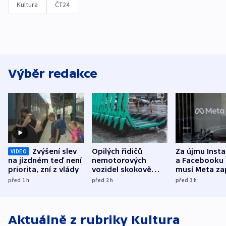
Kultura
ČT24
Výběr redakce
Zvýšení slev
Opilých řidičů
Za újmu Inst
VIDEO
na jízdném teď není
nemotorových
a Facebooku
priorita, zní z vlády
vozidel skokově
musí Meta zap
přibylo, nejvíc ve
půl miliardy 
před 1
h
před 2
h
před 3
h
středních Čechách
Aktuálně z rubriky
Kultura