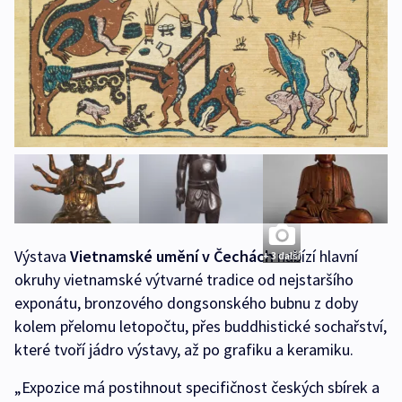
Výstava
Vietnamské umění v Čechách
nabízí hlavní
+ 3 další
okruhy vietnamské výtvarné tradice od nejstaršího
exponátu, bronzového dongsonského bubnu z doby
kolem přelomu letopočtu, přes buddhistické sochařství,
které tvoří jádro výstavy, až po grafiku a keramiku.
„Expozice má postihnout specifičnost českých sbírek a