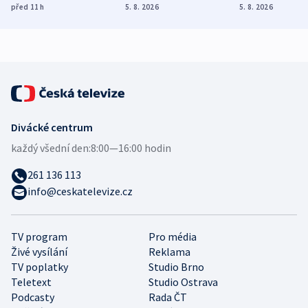
různých zemí
dohodu o
Bojovali na s
před 11
h
5. 8. 2026
5. 8. 2026
demografii
Ruska
Divácké centrum
každý všední den:
8:00—16:00 hodin
261 136 113
info@ceskatelevize.cz
TV program
Pro média
Živé vysílání
Reklama
TV poplatky
Studio Brno
Teletext
Studio Ostrava
Podcasty
Rada ČT