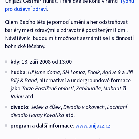
Unijazz Čestmír Huňát. Přehlídka se koná v rámci
Týdnů
pro duševní zdraví
.
Cílem Babího léta je pomocí umění a her odstraňovat
bariéry mezi zdravými a zdravotně postiženými lidmi.
Návštěvníci budou mít možnost seznámit se i s činností
bohnické léčebny.
kdy:
13. září 2008 od 13:00
hudba:
Už jsme doma
,
SM Lomoz
,
Foolk
,
Agáve 9
a
Jiří
Bílý & Band
, alternativní a undergroundové formace
jako
Torze Postižené oblasti
,
Zabloudila
,
Mahaut
či
Ruinu
atd.
divadlo:
Ježek a čížek
,
Divadlo v okovech
,
Lachtaní
divadlo Honzy Kovaříka
atd.
program a další informace
:
www.unijazz.cz