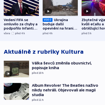
Vedení FIFA se
Ukrajina
Zbytečné výj
VIDEO
omluvilo za chyby a
buduje další
kvůli eCallu a
podpořilo Infantina.
opevnění na hranici
obtěžující ho
UEFA trvá na
s Běloruskem
zdržují záchr
včera
před 4
h
před 4
h
před 5
h
bojkotu
Aktuálně z rubriky
Kultura
Válka ševců změnila obuvnictví,
popisuje kniha
před 10
h
Album Revolver The Beatles naživo
nikdy nehráli. Objevovali ale magii
studia
před 11
h