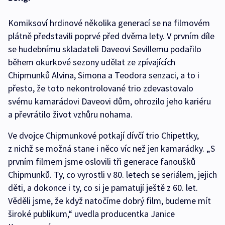
Komiksoví hrdinové několika generací se na filmovém
plátně představili poprvé před dvěma lety. V prvním díle
se hudebnímu skladateli Daveovi Sevillemu podařilo
během okurkové sezony udělat ze zpívajících
Chipmunků Alvina, Simona a Teodora senzaci, a to i
přesto, že toto nekontrolované trio zdevastovalo
svému kamarádovi Daveovi dům, ohrozilo jeho kariéru
a převrátilo život vzhůru nohama.
Ve dvojce Chipmunkové potkají dívčí trio Chipettky,
z nichž se možná stane i něco víc než jen kamarádky. „S
prvním filmem jsme oslovili tři generace fanoušků
Chipmunků. Ty, co vyrostli v 80. letech se seriálem, jejich
děti, a dokonce i ty, co si je pamatují ještě z 60. let.
Věděli jsme, že když natočíme dobrý film, budeme mít
široké publikum,“ uvedla producentka Janice