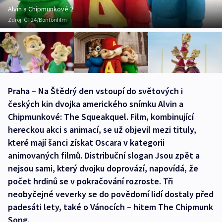
Alvin a Chipmunkové 2
Zdroj:
ČT24/Bontonfilm
Praha – Na Štědrý den vstoupí do světových i
českých kin dvojka amerického snímku Alvin a
Chipmunkové: The Squeakquel. Film, kombinující
hereckou akci s animací, se už objevil mezi tituly,
které mají šanci získat Oscara v kategorii
animovaných filmů. Distribuční slogan Jsou zpět a
nejsou sami, který dvojku doprovází, napovídá, že
počet hrdinů se v pokračování rozroste. Tři
neobyčejné veverky se do povědomí lidí dostaly před
padesáti lety, také o Vánocích – hitem The Chipmunk
Song.