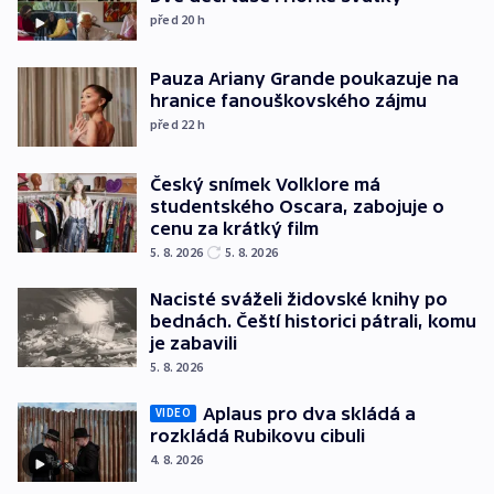
před 20
h
Pauza Ariany Grande poukazuje na
hranice fanouškovského zájmu
před 22
h
Český snímek Volklore má
studentského Oscara, zabojuje o
cenu za krátký film
5. 8. 2026
5. 8. 2026
Nacisté sváželi židovské knihy po
bednách. Čeští historici pátrali, komu
je zabavili
5. 8. 2026
Aplaus pro dva skládá a
VIDEO
rozkládá Rubikovu cibuli
4. 8. 2026