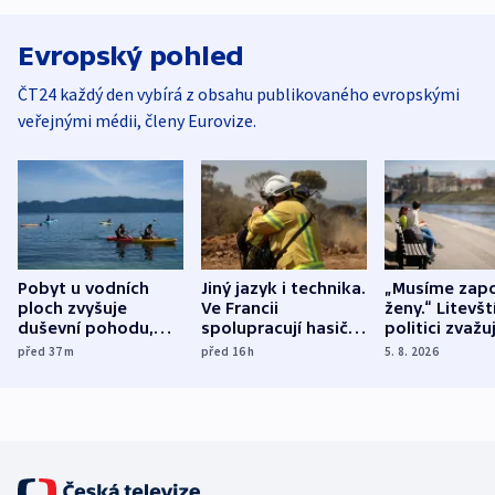
Evropský pohled
ČT24 každý den vybírá z obsahu publikovaného evropskými
veřejnými médii, členy Eurovize.
Pobyt u vodních
Jiný jazyk i technika.
„Musíme zapo
ploch zvyšuje
Ve Francii
ženy.“ Litevšt
duševní pohodu,
spolupracují hasiči z
politici zvažuj
ukázala
různých zemí
dohodu o
před 37
m
před 16
h
5. 8. 2026
mezinárodní studie
demografii