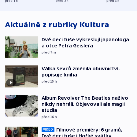
před 1
h
před 2
h
před 3
h
středních Čechách
způsobené d
Aktuálně z rubriky
Kultura
Dvě deci tuše vykreslují japanologa
a otce Petra Geislera
před 7
m
Válka ševců změnila obuvnictví,
popisuje kniha
před 15
h
Album Revolver The Beatles naživo
nikdy nehráli. Objevovali ale magii
studia
před 16
h
Filmové premiéry: 6 gramů,
VIDEO
Dvě deci tuše i Hořké svátky