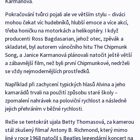
Karmanová.
Pokračování tvůrci pojali ale ve větším stylu – diváci
mohou čekat víc hudebníků, hlubší emoce a více akcí,
třeba honičku na motorkách a helikoptéry. I když
producenti Ross Bagdasarian, jehož otec, zpěvák a
skladatel, byl autorem vánočního hitu The Chipmunk
Song, a Janice Karmanová plánovali natočit ještě větší
a zábavnější film, než byli první Chipmunkové, nedrželi
se vždy nejmodernějších prostředků.
Například při zachycení typických hlasů Alvina a jeho
kamarádů trvali na použití způsobu staré školy –
zpomalení nahrávek na poloviční rychlost a následně
jejich přehráním v běžné rychlosti.
Režie se tentokrát ujala Betty Thomasová, za kamerou
stál zkušený filmař Antony B. Richmond, který mimo
jiné v roce 1968 natočil s Beatles legendární koncert na