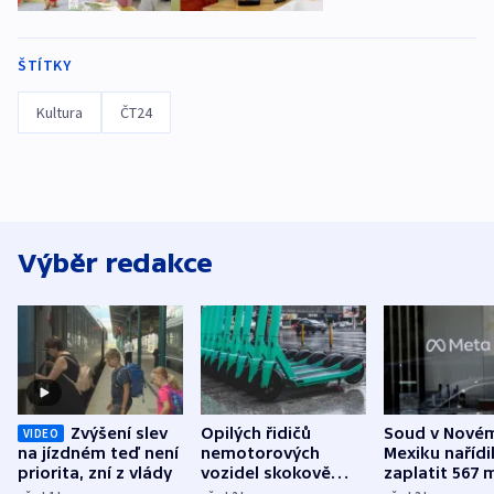
ŠTÍTKY
Kultura
ČT24
Výběr redakce
Zvýšení slev
Opilých řidičů
Soud v Nové
VIDEO
na jízdném teď není
nemotorových
Mexiku nařídi
priorita, zní z vlády
vozidel skokově
zaplatit 567 
přibylo, nejvíc ve
dolarů kvůli 