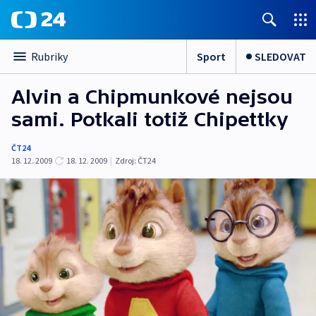
Sport
SLEDOVAT
Rubriky
Alvin a Chipmunkové nejsou
sami. Potkali totiž Chipettky
ČT24
18. 12. 2009
18. 12. 2009
|
Zdroj:
ČT24