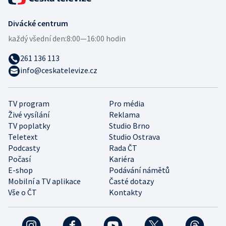
Divácké centrum
každý všední den:
8:00—16:00 hodin
261 136 113
info@ceskatelevize.cz
TV program
Pro média
Živé vysílání
Reklama
TV poplatky
Studio Brno
Teletext
Studio Ostrava
Podcasty
Rada ČT
Počasí
Kariéra
E-shop
Podávání námětů
Mobilní a TV aplikace
Časté dotazy
Vše o ČT
Kontakty