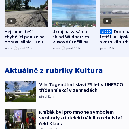
Hejtmani řeší
Ukrajina zasáhla
Dron n
VIDEO
chybějící peníze na
sklad Wildberries,
letišti u Lips
opravu silnic. Jsou
Rusové útočili na
skoro kilo trh
nenárokové, namítá
trh, hasiče či
indicie ukazuj
včera
před 15
h
včera
před 15
h
před 15
h
ministerstvo
stadion
Rusko
Aktuálně z rubriky
Kultura
Vila Tugendhat slaví 25 let v UNESCO
třídenní akcí v zahradách
před 21
h
Knížák byl pro mnohé symbolem
svobody a intelektuálního rebelství,
řekl Klaus