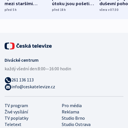
mezi staršími
útoku jsou pošetilé,
duševní poho
Poláky nebezpečné
míní estonský
ukázala
před 5
h
před 18
h
včera v 07:30
zdravotní rady
bezpečnostní
mezinárodní 
expert
Divácké centrum
každý všední den:
8:00—16:00 hodin
261 136 113
info@ceskatelevize.cz
TV program
Pro média
Živé vysílání
Reklama
TV poplatky
Studio Brno
Teletext
Studio Ostrava