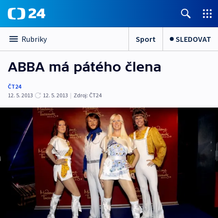
Sport
SLEDOVAT
Rubriky
ABBA má pátého člena
ČT24
12. 5. 2013
12. 5. 2013
|
Zdroj:
ČT24