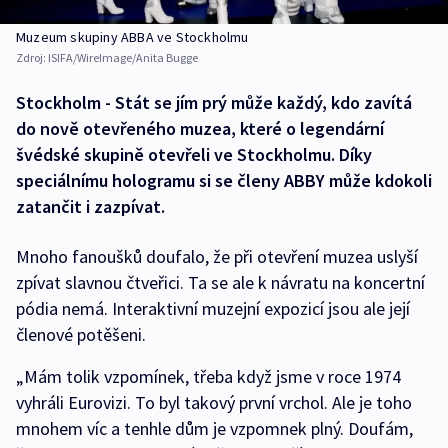
Muzeum skupiny ABBA ve Stockholmu
Zdroj:
ISIFA/WireImage/Anita Bugge
Stockholm - Stát se jím prý může každý, kdo zavítá
do nově otevřeného muzea, které o legendární
švédské skupině otevřeli ve Stockholmu. Díky
speciálnímu hologramu si se členy ABBY může kdokoli
zatančit i zazpívat.
Mnoho fanoušků doufalo, že při otevření muzea uslyší
zpívat slavnou čtveřici. Ta se ale k návratu na koncertní
pódia nemá. Interaktivní muzejní expozicí jsou ale její
členové potěšeni.
„Mám tolik vzpomínek, třeba když jsme v roce 1974
vyhráli Eurovizi. To byl takový první vrchol. Ale je toho
mnohem víc a tenhle dům je vzpomnek plný. Doufám,