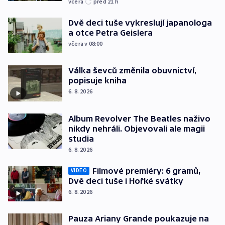
včera
před 21
h
Dvě deci tuše vykreslují japanologa
a otce Petra Geislera
včera v 08:00
Válka ševců změnila obuvnictví,
popisuje kniha
6. 8. 2026
Album Revolver The Beatles naživo
nikdy nehráli. Objevovali ale magii
studia
6. 8. 2026
Filmové premiéry: 6 gramů,
VIDEO
Dvě deci tuše i Hořké svátky
6. 8. 2026
Pauza Ariany Grande poukazuje na