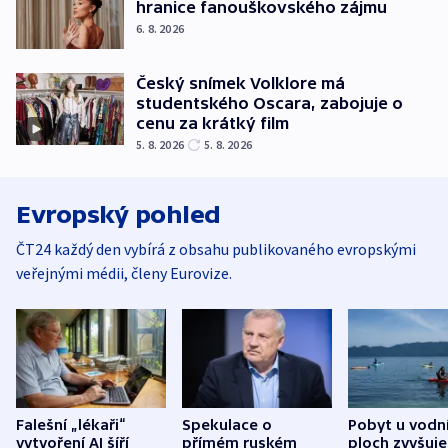
hranice fanouškovského zájmu
6. 8. 2026
Český snímek Volklore má
studentského Oscara, zabojuje o
cenu za krátký film
5. 8. 2026
5. 8. 2026
Evropský pohled
ČT24 každý den vybírá z obsahu publikovaného evropskými
veřejnými médii, členy Eurovize.
Falešní „lékaři“
Spekulace o
Pobyt u vodn
vytvoření AI šíří
přímém ruském
ploch zvyšuje