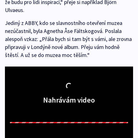
že budu pro lidi inspirací,“ přeje si například Björn
Ulvaeus.
Jediný z ABBY, kdo se slavnostního otevření muzea
nezúčastnil, byla Agnetha Åse Fältskogová. Poslala
alespoň vzkaz: „Přála bych si tam být s vámi, ale zrovna
připravuji v Londýně nové album. Přeju vám hodně
štěstí. A už se do muzea moc těším.“
Nahrávám video