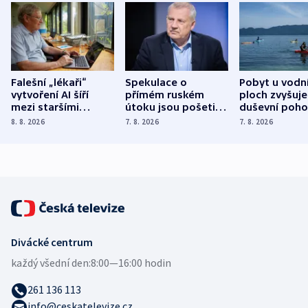
Falešní „lékaři“
Spekulace o
Pobyt u vodn
vytvoření AI šíří
přímém ruském
ploch zvyšuje
mezi staršími
útoku jsou pošetilé,
duševní poho
Poláky nebezpečné
míní estonský
ukázala
8. 8. 2026
7. 8. 2026
7. 8. 2026
zdravotní rady
bezpečnostní
mezinárodní 
expert
Divácké centrum
každý všední den:
8:00—16:00 hodin
261 136 113
info@ceskatelevize.cz