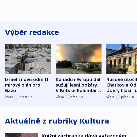
Výběr redakce
Izrael znovu odmítl
Kanadu i Evropu dál
Rusové útočil
mírový plán pro
sužují lesní požáry.
Charkov a Od
Gazu
V Britské Kolumbii
Údery hlásí i 
evakuovali tisíce lidí
Bělgorodu
včera
před 5
h
včera
před 6
h
včera
před 9
h
Aktuálně z rubriky
Kultura
Knižní záchranka dává vyřazeným