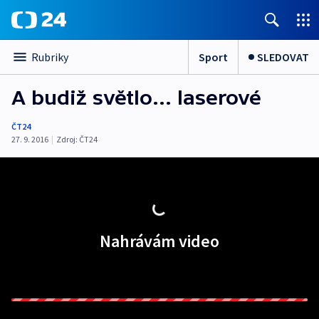
Sport
SLEDOVAT
Rubriky
A budiž světlo... laserové
ČT24
27. 9. 2016
|
Zdroj:
ČT24
Nahrávám video