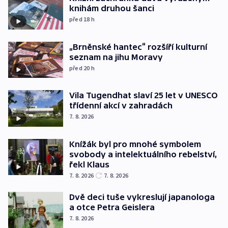
knihám druhou šanci
před 18
h
„Brněnské hantec“ rozšíří kulturní
seznam na jihu Moravy
před 20
h
Vila Tugendhat slaví 25 let v UNESCO
třídenní akcí v zahradách
7. 8. 2026
Knížák byl pro mnohé symbolem
svobody a intelektuálního rebelství,
řekl Klaus
7. 8. 2026
7. 8. 2026
Dvě deci tuše vykreslují japanologa
a otce Petra Geislera
7. 8. 2026