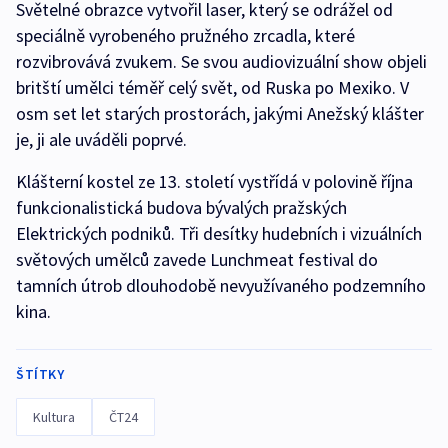
Světelné obrazce vytvořil laser, který se odrážel od
speciálně vyrobeného pružného zrcadla, které
rozvibrovává zvukem. Se svou audiovizuální show objeli
britští umělci téměř celý svět, od Ruska po Mexiko. V
osm set let starých prostorách, jakými Anežský klášter
je, ji ale uváděli poprvé.
Klášterní kostel ze 13. století vystřídá v polovině října
funkcionalistická budova bývalých pražských
Elektrických podniků. Tři desítky hudebních i vizuálních
světových umělců zavede Lunchmeat festival do
tamních útrob dlouhodobě nevyužívaného podzemního
kina.
ŠTÍTKY
Kultura
ČT24