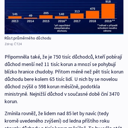
Růst průměrného důchodu
Zdroj:
ČT24
Připomněla také, že je 750 tisíc důchodců, kteří pobírají
důchod menší než 11 tisíc korun a mnozí se pohybují
blízko hranice chudoby. Přitom méně než pět tisíc korun
důchodu bere kolem 65 tisíc lidí. U nich by se novelou
důchod zvýšil o 598 korun měsíčně, podotkla
ministryně. Nejnižší důchod v současné době činí 3470
korun.
Zmínila rovněž, že lidem nad 85 let by navíc (tedy
kromě uvedeného zvýšení) od ledna příštího roku