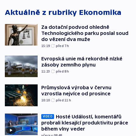
Aktuálně z rubriky
Ekonomika
Za dotační podvod ohledně
Technologického parku poslal soud
do vězení dva muže
15:19
před 7
h
Evropská unie má rekordně nízké
zásoby zemního plynu
11:23
před 8
h
Průmyslová výroba v červnu
vzrostla nejvíce od prosince
10:10
před 11
h
Hosté Událostí, komentářů
VIDEO
probrali klesající produktivitu práce
během vlny veder
včera v 08:48