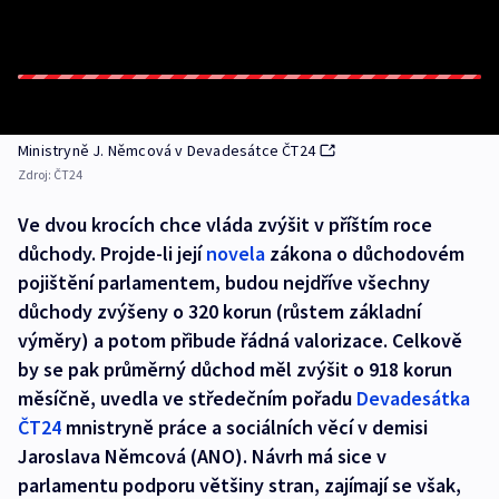
Ministryně J. Němcová v Devadesátce ČT24
Zdroj:
ČT24
Ve dvou krocích chce vláda zvýšit v příštím roce
důchody. Projde-li její
novela
zákona o důchodovém
pojištění parlamentem, budou nejdříve všechny
důchody zvýšeny o 320 korun (růstem základní
výměry) a potom přibude řádná valorizace. Celkově
by se pak průměrný důchod měl zvýšit o 918 korun
měsíčně, uvedla ve středečním pořadu
Devadesátka
ČT24
mnistryně práce a sociálních věcí v demisi
Jaroslava Němcová (ANO). Návrh má sice v
parlamentu podporu většiny stran, zajímají se však,