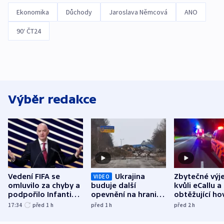
Ekonomika
Důchody
Jaroslava Němcová
ANO
90‘ ČT24
Výběr redakce
Vedení FIFA se
Ukrajina
Zbytečné výj
VIDEO
omluvilo za chyby a
buduje další
kvůli eCallu a
podpořilo Infantina.
opevnění na hranici
obtěžující ho
UEFA trvá na
s Běloruskem
zdržují záchr
17:34
před 1
h
před 1
h
před 2
h
bojkotu