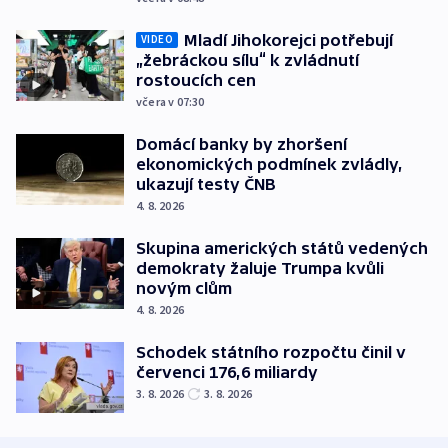
Mladí Jihokorejci potřebují
VIDEO
„žebráckou sílu“ k zvládnutí
rostoucích cen
včera v 07:30
Domácí banky by zhoršení
ekonomických podmínek zvládly,
ukazují testy ČNB
4. 8. 2026
Skupina amerických států vedených
demokraty žaluje Trumpa kvůli
novým clům
4. 8. 2026
Schodek státního rozpočtu činil v
červenci 176,6 miliardy
3. 8. 2026
3. 8. 2026