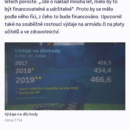
letech poroste. „Jde o náklad mnoha let, mělo by to
být financovatelné a udržitelné“. Proto by se mělo
podle něho říci, z čeho to bude financováno. Upozornil
také na souběžně rostoucí výdaje na armádu či na platy
učitelů a ve zdravotnictví.
Výdaje na důchody
Zdroj:
ČT24