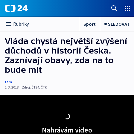
Sport
SLEDOVAT
Rubriky
Vláda chystá největší zvýšení
důchodů v historii Česka.
Zaznívají obavy, zda na to
bude mít
zem
1. 3. 2018
|
Zdroj:
ČT24
,
ČTK
Nahrávám video