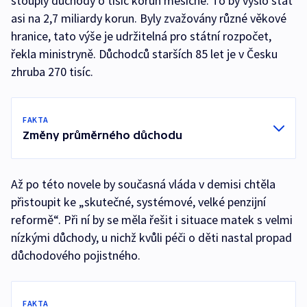
stouply důchody o tisíc korun měsíčně. To by vyšlo stát
asi na 2,7 miliardy korun. Byly zvažovány různé věkové
hranice, tato výše je udržitelná pro státní rozpočet,
řekla ministryně. Důchodců starších 85 let je v Česku
zhruba 270 tisíc.
FAKTA
Změny průměrného důchodu
Až po této novele by současná vláda v demisi chtěla
přistoupit ke „skutečné, systémové, velké penzijní
reformě“. Při ní by se měla řešit i situace matek s velmi
nízkými důchody, u nichž kvůli péči o děti nastal propad
důchodového pojistného.
FAKTA