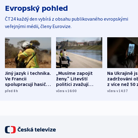
Evropský pohled
ČT24 každý den vybírá z obsahu publikovaného evropskými
veřejnými médii, členy Eurovize.
Jiný jazyk i technika.
„Musíme zapojit
Na Ukrajině j
Ve Francii
ženy.“ Litevští
zadržováni o
spolupracují hasiči z
politici zvažují
z více než 50 
různých zemí
dohodu o
Bojovali na s
před 8
h
včera v 16:00
včera v 14:37
demografii
Ruska