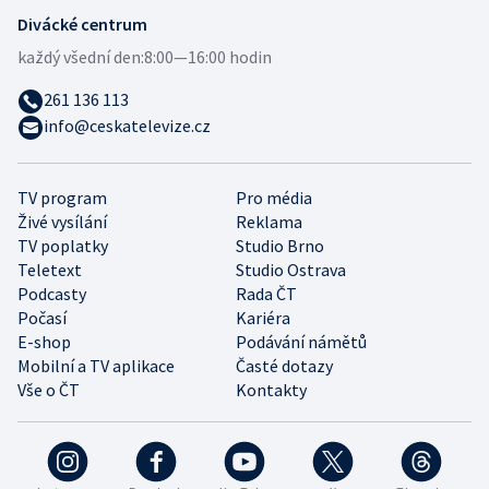
Divácké centrum
každý všední den:
8:00—16:00 hodin
261 136 113
info@ceskatelevize.cz
TV program
Pro média
Živé vysílání
Reklama
TV poplatky
Studio Brno
Teletext
Studio Ostrava
Podcasty
Rada ČT
Počasí
Kariéra
E-shop
Podávání námětů
Mobilní a TV aplikace
Časté dotazy
Vše o ČT
Kontakty