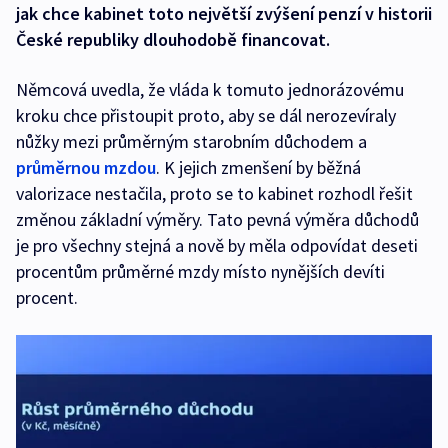
jak chce kabinet toto největší zvýšení penzí v historii
České republiky dlouhodobě financovat.
Němcová uvedla, že vláda k tomuto jednorázovému
kroku chce přistoupit proto, aby se dál nerozevíraly
nůžky mezi průměrným starobním důchodem a
průměrnou mzdou
. K jejich zmenšení by běžná
valorizace nestačila, proto se to kabinet rozhodl řešit
změnou základní výměry. Tato pevná výměra důchodů
je pro všechny stejná a nově by měla odpovídat deseti
procentům průměrné mzdy místo nynějších devíti
procent.