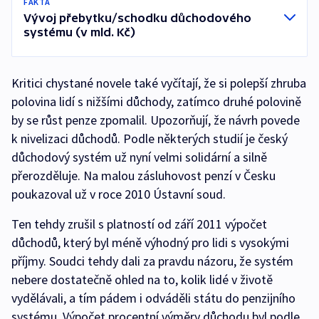
FAKTA
Vývoj přebytku/schodku důchodového
systému (v mld. Kč)
Kritici chystané novele také vyčítají, že si polepší zhruba
polovina lidí s nižšími důchody, zatímco druhé polovině
by se růst penze zpomalil. Upozorňují, že návrh povede
k nivelizaci důchodů. Podle některých studií je český
důchodový systém už nyní velmi solidární a silně
přerozděluje. Na malou zásluhovost penzí v Česku
poukazoval už v roce 2010 Ústavní soud.
Ten tehdy zrušil s platností od září 2011 výpočet
důchodů, který byl méně výhodný pro lidi s vysokými
příjmy. Soudci tehdy dali za pravdu názoru, že systém
nebere dostatečně ohled na to, kolik lidé v životě
vydělávali, a tím pádem i odváděli státu do penzijního
systému. Výpočet procentní výměry důchodu byl podle