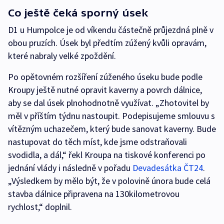
Co ještě čeká sporný úsek
D1 u Humpolce je od víkendu částečně průjezdná plně v
obou pruzích. Úsek byl předtím zúžený kvůli opravám,
které nabraly velké zpoždění.
Po opětovném rozšíření zúženého úseku bude podle
Kroupy ještě nutné opravit kaverny a povrch dálnice,
aby se dal úsek plnohodnotně využívat. „Zhotovitel by
měl v příštím týdnu nastoupit. Podepisujeme smlouvu s
vítězným uchazečem, který bude sanovat kaverny. Bude
nastupovat do těch míst, kde jsme odstraňovali
svodidla, a dál,“ řekl Kroupa na tiskové konferenci po
jednání vlády i následně v pořadu
Devadesátka ČT24
.
„Výsledkem by mělo být, že v polovině února bude celá
stavba dálnice připravena na 130kilometrovou
rychlost,“ doplnil.