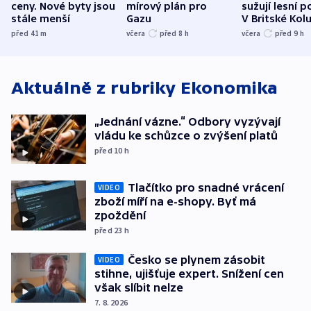
ceny. Nové byty jsou
mírový plán pro
sužují lesní p
stále menší
Gazu
V Britské Kol
evakuovali tis
před 41
m
včera
před 8
h
včera
před 9
h
Aktuálně z rubriky
Ekonomika
„Jednání vázne.“ Odbory vyzývají
vládu ke schůzce o zvýšení platů
před 10
h
Tlačítko pro snadné vrácení
VIDEO
zboží míří na e-shopy. Byť má
zpoždění
před 23
h
Česko se plynem zásobit
VIDEO
stihne, ujišťuje expert. Snížení cen
však slíbit nelze
7. 8. 2026