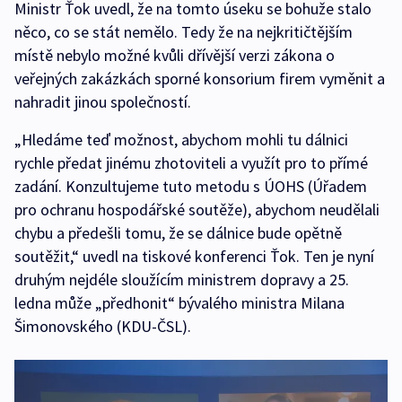
Ministr Ťok uvedl, že na tomto úseku se bohuže stalo
něco, co se stát nemělo. Tedy že na nejkritičtějším
místě nebylo možné kvůli dřívější verzi zákona o
veřejných zakázkách sporné konsorium firem vyměnit a
nahradit jinou společností.
„Hledáme teď možnost, abychom mohli tu dálnici
rychle předat jinému zhotoviteli a využít pro to přímé
zadání. Konzultujeme tuto metodu s ÚOHS (Úřadem
pro ochranu hospodářské soutěže), abychom neudělali
chybu a předešli tomu, že se dálnice bude opětně
soutěžit,“ uvedl na tiskové konferenci Ťok. Ten je nyní
druhým nejdéle sloužícím ministrem dopravy a 25.
ledna může „předhonit“ bývalého ministra Milana
Šimonovského (KDU-ČSL).