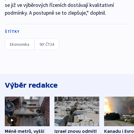
se již ve výběrových řízeních dostávají kvalitativní
podmínky. A postupně se to zlepšuje,“ doplnil.
ŠTÍTKY
Ekonomika
90‘ ČT24
Výběr redakce
Méně metrů, vyšší
Izrael znovu odmítl
Kanadu i Evro