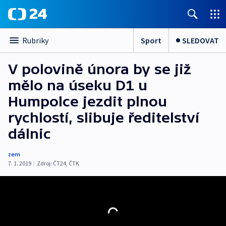
Sport
SLEDOVAT
Rubriky
V polovině února by se již
mělo na úseku D1 u
Humpolce jezdit plnou
rychlostí, slibuje ředitelství
dálnic
zem
7. 1. 2019
|
Zdroj:
ČT24
,
ČTK