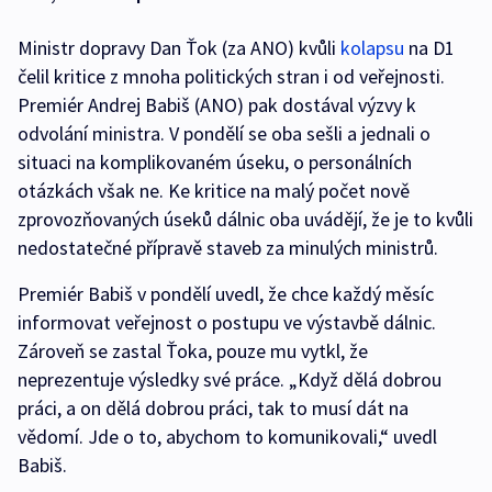
Ministr dopravy Dan Ťok (za ANO) kvůli
kolapsu
na D1
čelil kritice z mnoha politických stran i od veřejnosti.
Premiér Andrej Babiš (ANO) pak dostával výzvy k
odvolání ministra. V pondělí se oba sešli a jednali o
situaci na komplikovaném úseku, o personálních
otázkách však ne. Ke kritice na malý počet nově
zprovozňovaných úseků dálnic oba uvádějí, že je to kvůli
nedostatečné přípravě staveb za minulých ministrů.
Premiér Babiš v pondělí uvedl, že chce každý měsíc
informovat veřejnost o postupu ve výstavbě dálnic.
Zároveň se zastal Ťoka, pouze mu vytkl, že
neprezentuje výsledky své práce. „Když dělá dobrou
práci, a on dělá dobrou práci, tak to musí dát na
vědomí. Jde o to, abychom to komunikovali,“ uvedl
Babiš.