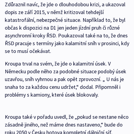
Zdůraznil navíc, že jde o dlouhodobou krizi, a ukazoval
dopis ze září 2015, v němž kritizoval tehdejší
katastrofální, nebezpečné situace. Například to, že byl
občas k dispozici na D1 jen jeden jízdní pruh či různé
asynchronní kroky ŘSD. Poukazoval také na to, že dnes
ŘSD pracuje s termíny jako kalamitní sníh v prosinci, kdy
se to musí očekávat.
Kroupa trval na svém, že jde o kalamitní úsek. V
Německu podle něho za podobné situace podobý úsek
uzavřou, sníh vyhrnou a pak opět zprovozní. „ U nás je
snaha to za každou cenu udržet,“ dodal. Připomněl i
problémy s kamiony, které úsek blokovaly.
Kroupa také v pořadu uvedl, že „pokud se nestane něco
zásadně jiného, než máme dnes nastaveno,“ bude do
roku 2050 v Česku hotova kompletní dálniční síť.