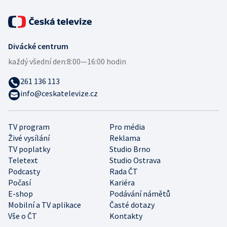
Divácké centrum
každý všední den:
8:00—16:00 hodin
261 136 113
info@ceskatelevize.cz
TV program
Pro média
Živé vysílání
Reklama
TV poplatky
Studio Brno
Teletext
Studio Ostrava
Podcasty
Rada ČT
Počasí
Kariéra
E-shop
Podávání námětů
Mobilní a TV aplikace
Časté dotazy
Vše o ČT
Kontakty