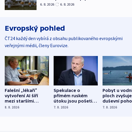
6. 8. 2026
6. 8. 2026
Evropský pohled
ČT24 každý den vybírá z obsahu publikovaného evropskými
veřejnými médii, členy Eurovize.
Falešní „lékaři“
Spekulace o
Pobyt u vodn
vytvoření AI šíří
přímém ruském
ploch zvyšuje
mezi staršími
útoku jsou pošetilé,
duševní poho
Poláky nebezpečné
míní estonský
ukázala
8. 8. 2026
7. 8. 2026
7. 8. 2026
zdravotní rady
bezpečnostní
mezinárodní 
expert