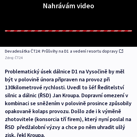
Nahrávám video
Devadesátka ČT24: Průšvihy na D1 a vedení resortu dopravy
Zdroj:
ČT24
Problematický úsek dálnice D1 na Vysočině by měl
být v polovině února připraven na provoz při
130kilometrové rychlosti. Uvedl to šéf Ředitelství
silnic a dálnic (ŘSD) Jan Kroupa. Dopravní omezení v
kombinaci se sněžením v polovině prosince způsobily
opakovaně kolaps provozu. Došlo zde i k výměně
zhotovitele (konsorcia tří firem), který nyní poslal na
ŘSD předžalobní výzvy a chce po něm uhradit ušlý
zisk, řekl Kroupa.