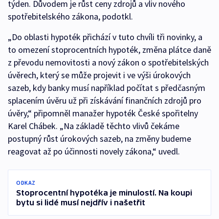
týden. Důvodem je růst ceny zdrojů a vliv nového
spotřebitelského zákona, podotkl.
„Do oblasti hypoték přichází v tuto chvíli tři novinky, a
to omezení stoprocentních hypoték, změna plátce daně
z převodu nemovitosti a nový zákon o spotřebitelských
úvěrech, který se může projevit i ve výši úrokových
sazeb, kdy banky musí například počítat s předčasným
splacením úvěru už při získávání finančních zdrojů pro
úvěry,“ připomněl manažer hypoték České spořitelny
Karel Chábek. „Na základě těchto vlivů čekáme
postupný růst úrokových sazeb, na změny budeme
reagovat až po účinnosti novely zákona,“ uvedl.
ODKAZ
Stoprocentní hypotéka je minulostí. Na koupi
bytu si lidé musí nejdřív i našetřit