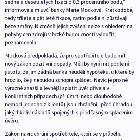
sedmi a desetiletých fixací o 0,3 procentního bodu,“
informovala mluvčí banky Marie Mocková. Krátkodobé,
tedy tříleté a pětileté fixace, zatím podle ní zůstávají
beze změny. Nicméně jejich zvýšení nelze s ohledem na
pohyby cen zdrojů v brzké budoucnosti vyloučit,
poznamenala.
Mocková předpokládá, že pro spotřebitele bude mít
nový zákon pozitivní dopady. Měli by nyní mít podle ní
jistotu, že jim žádná banka neudělí hypotéku, u které by
hrozilo, že ji nebudou schopni splácet. Navíc je pro ně
výrazně snazší a levnější splatit úvěr dříve a v
konkrétních případech (při úmrtí nebo dlouhodobé
nemoci jednoho z klientů) jsou chráněni i před úhradou
jakýchkoliv nákladů spojených s předčasným splacením
úvěru.
Zákon navíc chrání spotřebitele, kteří se v průběhu