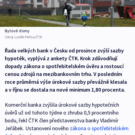
Bytové domy
Zdroj:
Luděk Peřina/ČTK
Řada velkých bank v Česku od prosince zvýší sazby
hypoték, vyplývá z ankety ČTK. Krok zdůvodňují
dopady zákona o spotřebitelském úvěru a rostoucí
cenou zdrojů na mezibankovním trhu. V posledním
roce průměrná výše úrokové sazby převážně klesala
a v říjnu se dostala na nové minimum 1,80 procenta.
Komerční banka zvýšila úrokové sazby hypotečních
úvěrů už od tohoto týdne o zhruba 0,5 procentního
bodu, řekl ČTK člen představenstva banky Vladimír
Jeřábek. Ustanovení nového
zákona o spotřebitelském