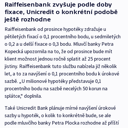
Raiffeisenbank zvyšuje podle doby
fixace, Unicredit o konkrétní podobě
ještě rozhodne
Raiffeisenbank od prosince hypotéky zdražuje u
pětiletých fixací o 0,1 procentního bodu, u sedmiletých
o 0,2 a u delší fixace o 0,3 bodu. Mluvčí banky Petra
Kopecká upozornila na to, že od prosince bude mít
klient možnost jednou ročně splatit až 25 procent
jistiny. Raiffeisenbank tuto službu nabízela již několik
let, a to za navýšení o 0,1 procentního bodu k úrokové
sazbě. „U milionové hypotéky představuje 0,1
procentního bodu na sazbě necelých 50 korun na
splátce,“ doplnila.
Také Unicredit Bank plánuje mírné navýšení úrokové
sazby u hypoték, o kolik to konkrétně bude, se ale
podle mluvčího banky Petra Plocka rozhodne až příští