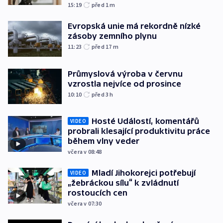
15:19
před 1
m
Evropská unie má rekordně nízké
zásoby zemního plynu
11:23
před 17
m
Průmyslová výroba v červnu
vzrostla nejvíce od prosince
10:10
před 3
h
Hosté Událostí, komentářů
VIDEO
probrali klesající produktivitu práce
během vlny veder
včera v 08:48
Mladí Jihokorejci potřebují
VIDEO
„žebráckou sílu“ k zvládnutí
rostoucích cen
včera v 07:30