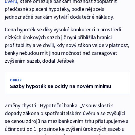
úvěru
, které omezuje bankám možnost zpoplatnit
předčasné splacení hypotéky, podle něj zcela
jednoznačně bankám vytváří dodatečné náklady.
Cena hypoték se díky vysoké konkurenci a prostředí
nízkých úrokových sazeb již nyní přiblížila hranici
profitability a ve chvíli, kdy nový zákon vejde v platnost,
banky nebudou mít jinou možnost než zareagovat
zvýšením sazeb, dodal Jeřábek.
ODKAZ
Sazby hypoték se ocitly na novém minimu
Změny chystá i Hypoteční banka. „V souvislosti s
dopady zákona o spotřebitelském úvěru a se zvyšující
se cenou zdrojů na mezibankovním trhu přistupujeme s
účinnosti od 1. prosince ke zvýšení úrokových sazeb u