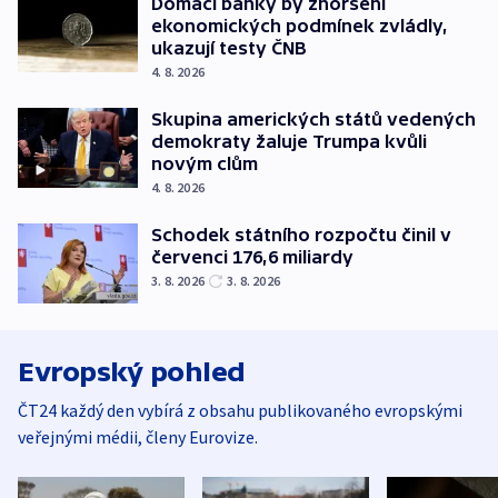
Domácí banky by zhoršení
ekonomických podmínek zvládly,
ukazují testy ČNB
4. 8. 2026
Skupina amerických států vedených
demokraty žaluje Trumpa kvůli
novým clům
4. 8. 2026
Schodek státního rozpočtu činil v
červenci 176,6 miliardy
3. 8. 2026
3. 8. 2026
Evropský pohled
ČT24 každý den vybírá z obsahu publikovaného evropskými
veřejnými médii, členy Eurovize.