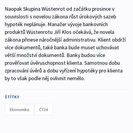
Naopak Skupina Wüstenrot od začátku prosince v
souvislosti s novelou zákona růst úrokových sazeb
hypoték neplánuje. Manažer vývoje bankovních
produktů Wüstenrotu Jiří Klos očekává, že novela
zákona přinese náročnější administrativu. Klient obdrží
více dokumentů, také banka bude muset uchovávat
větší množství dokumentů. Banky budou více
prověřovat úvěruschopnost klienta. Samotnou dobu
zpracování úvěrů a dobu vyřízení hypotéky pro klienta
by to však podle něj ovlivnit nemělo.
ŠTÍTKY
Ekonomika
ČT24