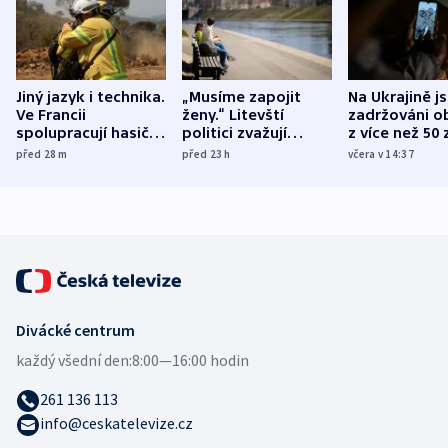
Jiný jazyk i technika.
„Musíme zapojit
Na Ukrajině j
Ve Francii
ženy.“ Litevští
zadržováni o
spolupracují hasiči z
politici zvažují
z více než 50 
různých zemí
dohodu o
Bojovali na s
před 28
m
před 23
h
včera v 14:37
demografii
Ruska
Divácké centrum
každý všední den:
8:00—16:00 hodin
261 136 113
info@ceskatelevize.cz