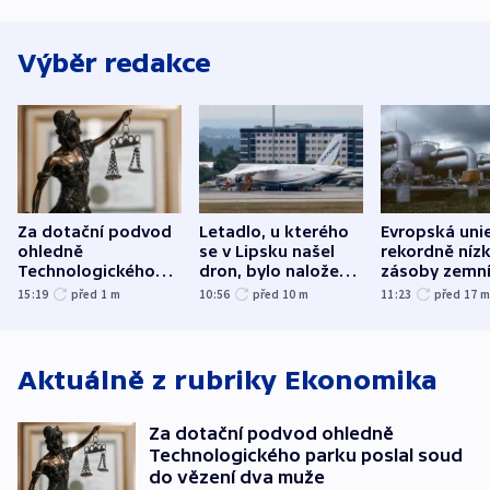
Výběr redakce
Za dotační podvod
Letadlo, u kterého
Evropská uni
ohledně
se v Lipsku našel
rekordně níz
Technologického
dron, bylo naložené
zásoby zemn
parku poslal soud
municí, píší média
plynu
15:19
před 1
m
10:56
před 10
m
11:23
před 17
do vězení dva muže
Aktuálně z rubriky
Ekonomika
Za dotační podvod ohledně
Technologického parku poslal soud
do vězení dva muže