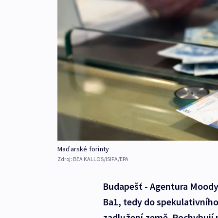
Maďarské forinty
Zdroj:
BEA KALLOS/ISIFA/EPA
Budapešť - Agentura Moody'
Ba1, tedy do spekulativníh
zadlužení země. Pochybují n