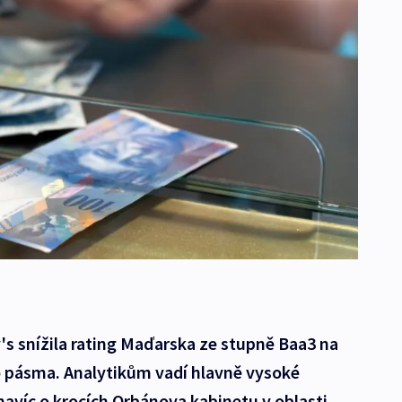
s snížila rating Maďarska ze stupně Baa3 na
o pásma. Analytikům vadí hlavně vysoké
avíc o krocích Orbánova kabinetu v oblasti