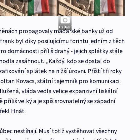
+ 2 další
 měnách propagovaly maďarské banky už od
frank byl díky posilujícímu forintu jedním z těch
ro domácnosti příliš drahý - jejich splátky stále
zhodla zasáhnout. „Každý, kdo se dostal do
ixování splátek na nižší úrovni. Příští tři roky
Zoltan Kovacs, státní tajemník pro komunikaci.
užená, vláda vedla velice expanzivní fiskální
ě příliš velký a je spíš srovnatelný se západní
řekl Hnát.
ůbec nestíhají. Musí totiž vystěhovat všechny