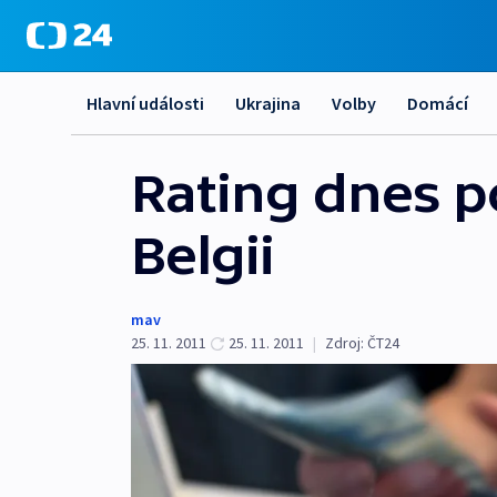
Hlavní události
Ukrajina
Volby
Domácí
Rating dnes p
Belgii
mav
25. 11. 2011
25. 11. 2011
|
Zdroj:
ČT24