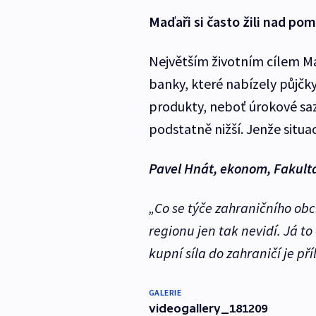
Maďaři si často žili nad po
Největším životním cílem Ma
banky, které nabízely půjčk
produkty, neboť úrokové sa
podstatně nižší. Jenže situac
Pavel Hnát, ekonom, Fakult
„Co se týče zahraničního obc
regionu jen tak nevidí. Já t
kupní síla do zahraničí je pří
GALERIE
videogallery_181209