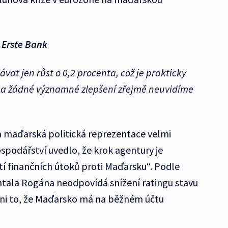
k Erste Bank
vat jen růst o 0,2 procenta, což je prakticky
u a žádné významné zlepšení zřejmě neuvidíme
a maďarská politická reprezentace velmi
spodářství uvedlo, že krok agentury je
tí finančních útoků proti Maďarsku“. Podle
Antala Rogána neodpovídá snížení ratingu stavu
ani to, že Maďarsko má na běžném účtu