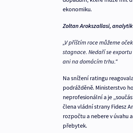
ekonomiku.
Zoltan Arokszallasi, analyti
„V příštím roce můžeme očeká
stagnace. Nedaří se export
ani na domácím trhu.“
Na snížení ratingu reagoval
podrážděně. Ministerstvo ho
neprofesionální a je „součás
člena vládní strany Fidesz 
rozpočtu a nebere v úvahu 
přebytek.