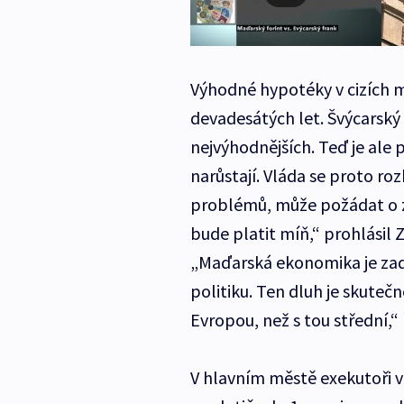
Výhodné hypotéky v cizích
devadesátých let. Švýcarský 
nejvýhodnějších. Teď je ale p
narůstají. Vláda se proto ro
problémů, může požádat o zaf
bude platit míň,“ prohlásil 
„Maďarská ekonomika je zadl
politiku. Ten dluh je skutečn
Evropou, než s tou střední,“ 
V hlavním městě exekutoři v