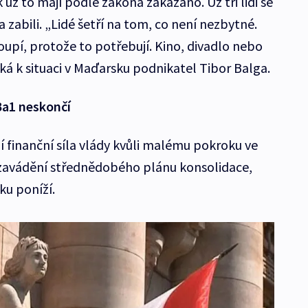
 už to mají podle zákona zakázáno. Už tři lidi se
zabili. „Lidé šetří na tom, co není nezbytné.
oupí, protože to potřebují. Kino, divadlo nebo
říká k situaci v Maďarsku podnikatel Tibor Balga.
a1 neskončí
ží finanční síla vlády kvůli malému pokroku ve
 zavádění střednědobého plánu konsolidace,
ku poníží.