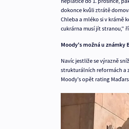
neplatiče do 1. prosince, pak
dokonce kvůli ztrátě domova 
Chleba a mléko si v krámě k
cukrárna musí jít stranou,“ 
Moody's možná u známky B
Navíc jestliže se výrazně sní
strukturálních reformách a
Moody's opět rating Maďars