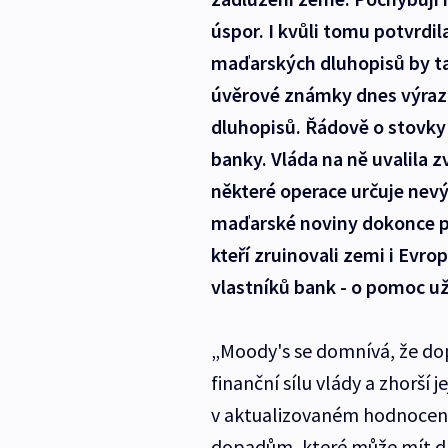
úspor. I kvůli tomu potvrdil
maďarských dluhopisů by tak
úvěrové známky dnes výrazn
dluhopisů. Řádově o stovky 
banky. Vláda na ně uvalila z
některé operace určuje nev
maďarské noviny dokonce pro
kteří zruinovali zemi i Evro
vlastníků bank - o pomoc už
„Moody's se domnívá, že dop
finanční sílu vlády a zhorší
v aktualizovaném hodnocení
dopadům, které může mít dl