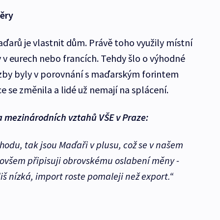
měry
ďarů je vlastnit dům. Právě toho využily místní
y v eurech nebo francích. Tehdy šlo o výhodné
zby byly v porovnání s maďarským forintem
e se změnila a lidé už nemají na splácení.
a mezinárodních vztahů VŠE v Praze:
hodu, tak jsou Maďaři v plusu, což se v našem
o ovšem připisuji obrovskému oslabení měny -
liš nízká, import roste pomaleji než export.“