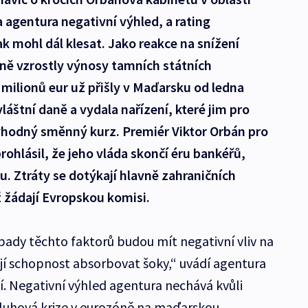
a agentura negativní výhled, a rating
 mohl dál klesat. Jako reakce na snížení
ě vzrostly výnosy tamních státních
milionů eur už přišly v Maďarsku od ledna
vláštní daně a vydala nařízení, které jim pro
ýhodný směnný kurz. Premiér Viktor Orbán pro
hlásil, že jeho vláda skončí éru bankéřů,
pu. Ztráty se dotýkají hlavně zahraničních
 žádají Evropskou komisi.
ady těchto faktorů budou mít negativní vliv na
 její schopnost absorbovat šoky,“ uvádí agentura
. Negativní výhled agentura nechává kvůli
uhová krize v eurozóně na maďarskou