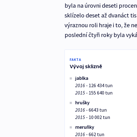
byla na úrovni deseti procen
sklízelo deset až dvanáct tis
výraznou roli hraje i to, že
poslední čtyři roky byla vy
FAKTA
Vývoj sklizně
jablka
2016
- 126 434 tun
2015
- 155 640 tun
hrušky
2016
- 6643 tun
2015
- 10 002 tun
meruňky
2016
- 662 tun