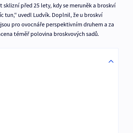
t sklizní před 25 lety, kdy se meruněk a broskví
íc tun,“ uvedl Ludvík. Doplnil, že u broskví
 nejsou pro ovocnáře perspektivním druhem a za
kácena téměř polovina broskvových sadů.