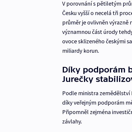
V porovnání s pětiletým prů
Česku vyšší o necelá tři proc
průměr je ovlivněn výrazně n
významnou část úrody tehdy
ovoce sklizeného českými s
miliardy korun.
Díky podporám b
Jurečky stabilizo
Podle ministra zemědělství 
díky veřejným podporám měl
Připomněl zejména investič
závlahy.