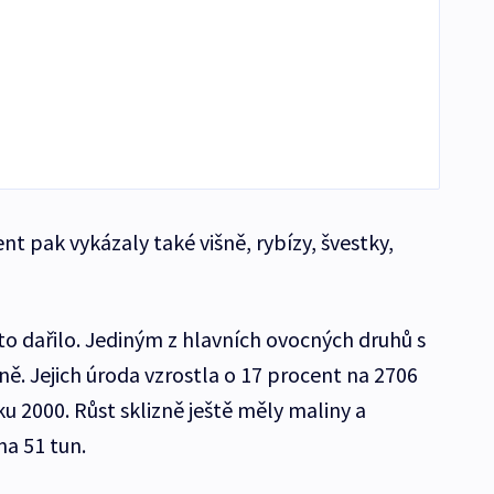
ent pak vykázaly také višně, rybízy, švestky,
 dařilo. Jediným z hlavních ovocných druhů s
šně. Jejich úroda vzrostla o 17 procent na 2706
ku 2000. Růst sklizně ještě měly maliny a
na 51 tun.