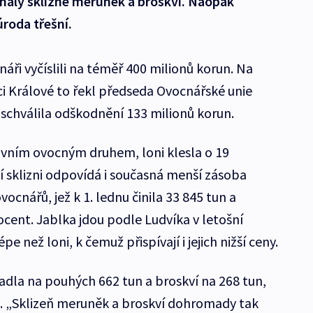
aly sklizně meruněk a broskví. Naopak
roda třešní.
áři vyčíslili na téměř 400 milionů korun. Na
i Králové to řekl předseda Ovocnářské unie
i schválila odškodnění 133 milionů korun.
lavním ovocným druhem, loni klesla o 19
í sklizni odpovídá i současná menší zásoba
ocnářů, jež k 1. lednu činila 33 845 tun a
ocent. Jablka jdou podle Ludvíka v letošní
 než loni, k čemuž přispívají i jejich nižší ceny.
dla na pouhých 662 tun a broskví na 268 tun,
t. „Sklizeň meruněk a broskví dohromady tak