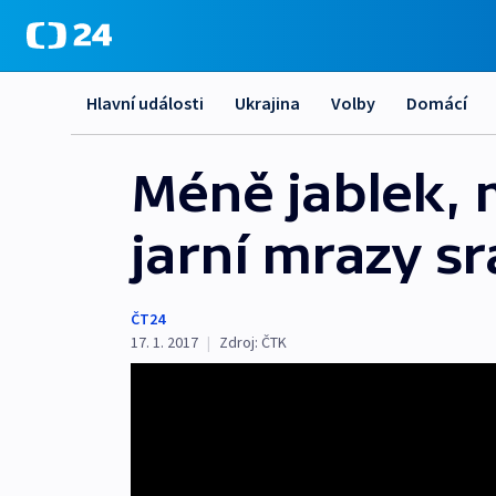
Hlavní události
Ukrajina
Volby
Domácí
Méně jablek, 
jarní mrazy sr
ČT24
17. 1. 2017
|
Zdroj:
ČTK