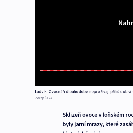
Nahr
Ludvík: Ovocnáři dlouhodobě neprožívají příliš dobrá
Zdroj:
ČT24
Sklizeň ovoce v loňském roc
byly jarní mrazy, které zas