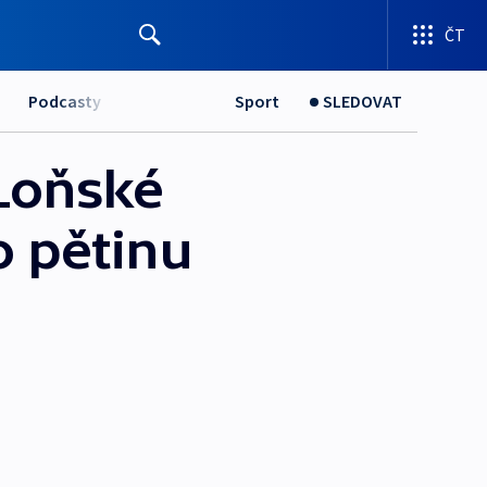
ČT
Podcasty
Sport
SLEDOVAT
 Loňské
o pětinu