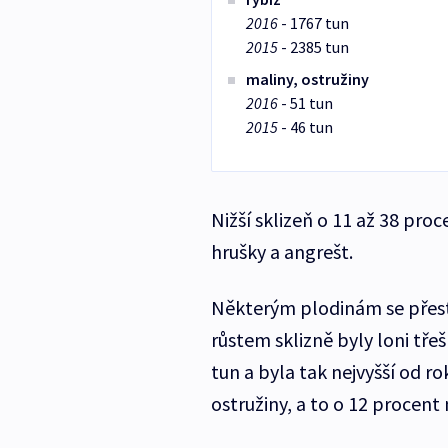
2016
- 1767 tun
2015
- 2385 tun
maliny, ostružiny
2016
- 51 tun
2015
- 46 tun
Nižší sklizeň o 11 až 38 proc
hrušky a angrešt.
Některým plodinám se přesto
růstem sklizně byly loni tře
tun a byla tak nejvyšší od ro
ostružiny, a to o 12 procent 