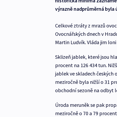
historická minima zaznamen
výrazně nadprůměrná byla ú
Celkové ztráty z mrazů ovocn
Ovocnářských dnech v Hradc
Martin Ludvík. Vláda jim lon
Sklizeň jablek, které jsou h
procent na 126 434 tun. Nižš
jablek ve skladech českých ov
meziročně byla nižší o 31 pr
obchodní sezoně na odbyt lépe
Úroda meruněk se pak propa
meziročně o 70 a 79 procen