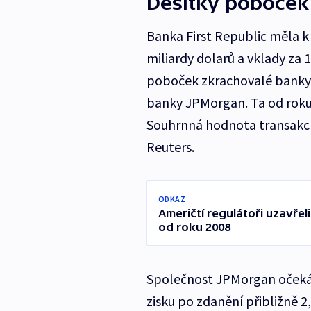
Desítky poboček
Banka First Republic měla k
miliardy dolarů a vklady za 
poboček zkrachovalé banky 
banky JPMorgan. Ta od roku 
Souhrnná hodnota transakcí 
Reuters.
ODKAZ
Američtí regulátoři uzavřel
od roku 2008
Společnost JPMorgan očekáv
zisku po zdanění přibližně 2