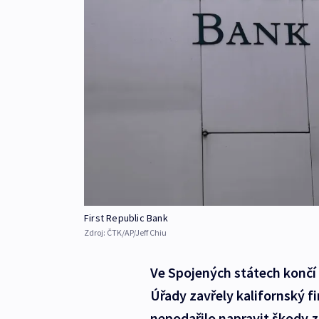
First Republic Bank
Zdroj:
ČTK/AP/Jeff Chiu
Ve Spojených státech končí 
Úřady zavřely kalifornský f
nepodařilo napravit škody 