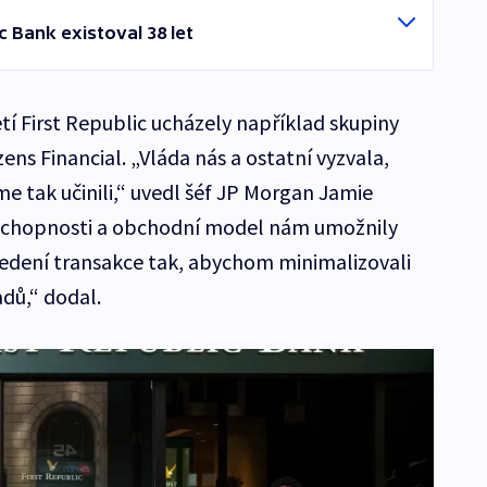
c Bank existoval 38 let
tí First Republic ucházely například skupiny
zens Financial. „Vláda nás a ostatní vyzvala,
me tak učinili,“ uvedl šéf JP Morgan Jamie
, schopnosti a obchodní model nám umožnily
edení transakce tak, abychom minimalizovali
dů,“ dodal.