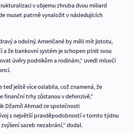
ukturalizaci v objemu zhruba dvou miliard
de muset patrně vynaložit v následujících
ravý a odolný. Američané by měli mít jistotu,
ečí a že bankovní systém je schopen plnit svou
tovat úvěry podnikům a rodinám,“ uvedl mluvčí
ancí.
 teď ještě více oslabila, což znamená, že
že finanční trhy zůstanou v defenzivě,“
ik Džamíl Ahmad ze společnosti
ývoj s největší pravděpodobností v tomto týdnu
 zvýšení sazeb nezabrání,“ dodal.