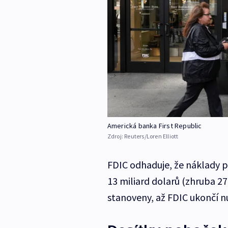
Americká banka First Republic
Zdroj:
Reuters/Loren Elliott
FDIC odhaduje, že náklady pr
13 miliard dolarů (zhruba 2
stanoveny, až FDIC ukončí n