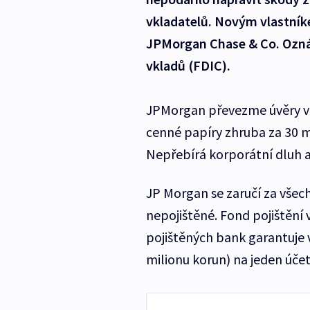
vkladatelů. Novým vlastník
JPMorgan Chase & Co. Oznám
vkladů (FDIC).
JPMorgan převezme úvěry v h
cenné papíry zhruba za 30 mi
Nepřebírá korporátní dluh an
JP Morgan se zaručí za všechn
nepojištěné. Fond pojištění 
pojištěných bank garantuje vk
milionu korun) na jeden úče