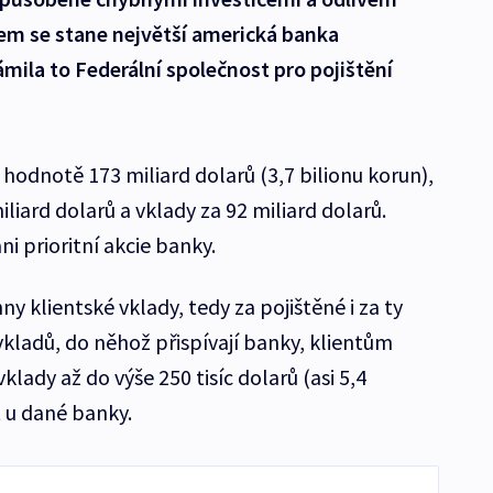
em se stane největší americká banka
ila to Federální společnost pro pojištění
odnotě 173 miliard dolarů (3,7 bilionu korun),
liard dolarů a vklady za 92 miliard dolarů.
i prioritní akcie banky.
y klientské vklady, tedy za pojištěné i za ty
vkladů, do něhož přispívají banky, klientům
lady až do výše 250 tisíc dolarů (asi 5,4
t u dané banky.