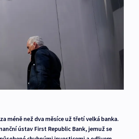
za méně než dva měsíce už třetí velká banka.
inanční ústav First Republic Bank, jemuž se
způsobené chybnými investicemi a odlivem