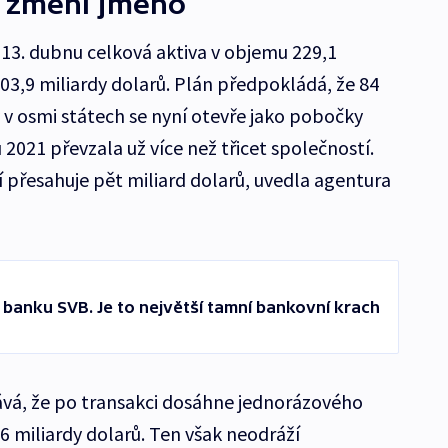
 změní jméno
 13. dubnu celková aktiva v objemu 229,1
103,9 miliardy dolarů. Plán předpokládá, že 84
v osmi státech se nyní otevře jako pobočky
2021 převzala už více než třicet společností.
přesahuje pět miliard dolarů, uvedla agentura
i banku SVB. Je to největší tamní bankovní krach
á, že po transakci dosáhne jednorázového
,6 miliardy dolarů. Ten však neodráží