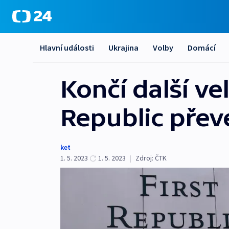
Hlavní události
Ukrajina
Volby
Domácí
Končí další ve
Republic pře
ket
1. 5. 2023
1. 5. 2023
|
Zdroj:
ČTK