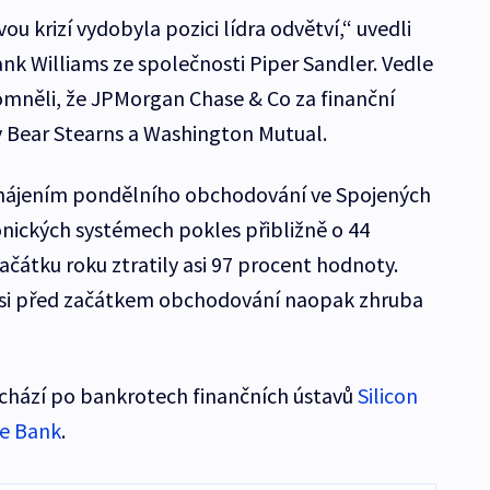
u krizí vydobyla pozici lídra odvětví,“ uvedli
rank Williams ze společnosti Piper Sandler. Vedle
pomněli, že JPMorgan Chase & Co za finanční
my Bear Stearns a Washington Mutual.
zahájením pondělního obchodování ve Spojených
onických systémech pokles přibližně o 44
ačátku roku ztratily asi 97 procent hodnoty.
 si před začátkem obchodování naopak zhruba
ichází po bankrotech finančních ústavů
Silicon
re Bank
.