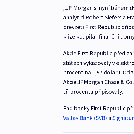
„JP Morgan si nyní během dvo
analytici Robert Siefers a F
převzetí First Republic při
krize koupila i finanční do
Akcie First Republic před 
státech vykazovaly v elektr
procent na 1,97 dolaru. Od z
Akcie JPMorgan Chase & Co
tři procenta připisovaly.
Pád banky First Republic př
Valley Bank (SVB)
a
Signatu