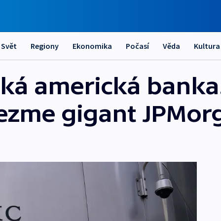
Svět
Regiony
Ekonomika
Počasí
Věda
Kultura
lká americká banka.
vezme gigant JPMor