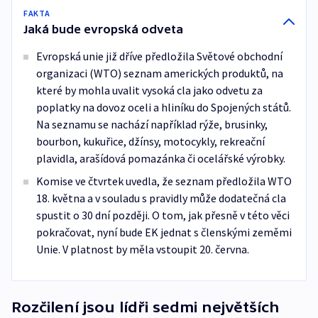
FAKTA
Jaká bude evropská odveta
Evropská unie již dříve předložila Světové obchodní
organizaci (WTO) seznam amerických produktů, na
které by mohla uvalit vysoká cla jako odvetu za
poplatky na dovoz oceli a hliníku do Spojených států.
Na seznamu se nachází například rýže, brusinky,
bourbon, kukuřice, džínsy, motocykly, rekreační
plavidla, arašídová pomazánka či ocelářské výrobky.
Komise ve čtvrtek uvedla, že seznam předložila WTO
18. května a v souladu s pravidly může dodatečná cla
spustit o 30 dní později. O tom, jak přesně v této věci
pokračovat, nyní bude EK jednat s členskými zeměmi
Unie. V platnost by měla vstoupit 20. června.
Rozčilení jsou lídři sedmi největších