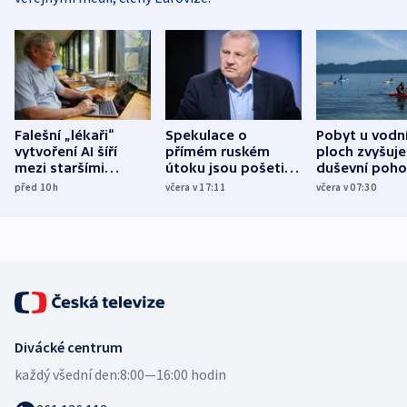
Falešní „lékaři“
Spekulace o
Pobyt u vodn
vytvoření AI šíří
přímém ruském
ploch zvyšuje
mezi staršími
útoku jsou pošetilé,
duševní poho
Poláky nebezpečné
míní estonský
ukázala
před 10
h
včera v 17:11
včera v 07:30
zdravotní rady
bezpečnostní
mezinárodní 
expert
Divácké centrum
každý všední den:
8:00—16:00 hodin