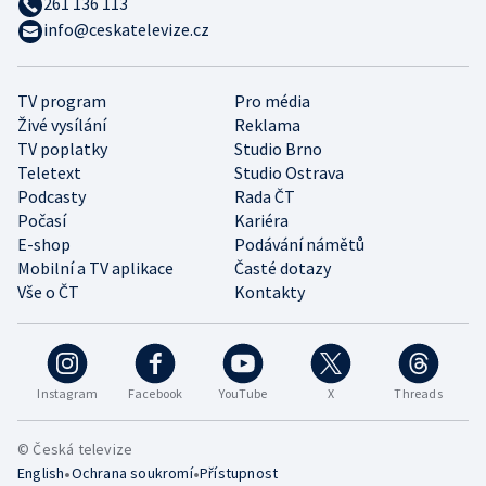
261 136 113
info@ceskatelevize.cz
TV program
Pro média
Živé vysílání
Reklama
TV poplatky
Studio Brno
Teletext
Studio Ostrava
Podcasty
Rada ČT
Počasí
Kariéra
E-shop
Podávání námětů
Mobilní a TV aplikace
Časté dotazy
Vše o ČT
Kontakty
Instagram
Facebook
YouTube
X
Threads
© Česká televize
•
•
English
Ochrana soukromí
Přístupnost