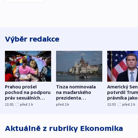
Výběr redakce
Prahou prošel
Tisza nominovala
Americký Sen
pochod na podporu
na maďarského
potvrdil Tru
práv sexuálních
prezidenta
právníka jako
menšin
bývalého šéfa
ministra
12:02
před 1
h
před 2
h
12:53
před 2
h
nejvyššího soudu
spravedlnost
Aktuálně z rubriky
Ekonomika