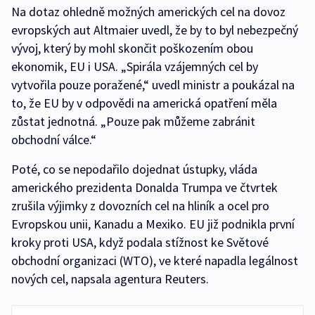
Na dotaz ohledně možných amerických cel na dovoz
evropských aut Altmaier uvedl, že by to byl nebezpečný
vývoj, který by mohl skončit poškozením obou
ekonomik, EU i USA. „Spirála vzájemných cel by
vytvořila pouze poražené,“ uvedl ministr a poukázal na
to, že EU by v odpovědi na americká opatření měla
zůstat jednotná. „Pouze pak můžeme zabránit
obchodní válce.“
Poté, co se nepodařilo dojednat ústupky, vláda
amerického prezidenta Donalda Trumpa ve čtvrtek
zrušila výjimky z dovozních cel na hliník a ocel pro
Evropskou unii, Kanadu a Mexiko. EU již podnikla první
kroky proti USA, když podala stížnost ke Světové
obchodní organizaci (WTO), ve které napadla legálnost
nových cel, napsala agentura Reuters.