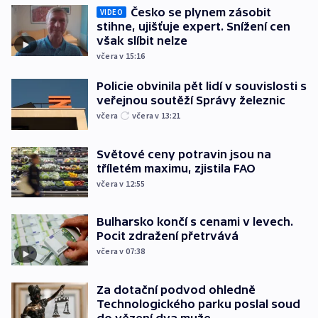
Česko se plynem zásobit
VIDEO
stihne, ujišťuje expert. Snížení cen
však slíbit nelze
včera v 15:16
Policie obvinila pět lidí v souvislosti s
veřejnou soutěží Správy železnic
včera
včera v 13:21
Světové ceny potravin jsou na
tříletém maximu, zjistila FAO
včera v 12:55
Bulharsko končí s cenami v levech.
Pocit zdražení přetrvává
včera v 07:38
Za dotační podvod ohledně
Technologického parku poslal soud
do vězení dva muže