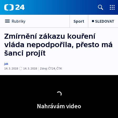
Sport
SLEDOVAT
Rubriky
Zmírnění zákazu kouření
vláda nepodpořila, přesto má
šanci projít
jak
14. 3. 2018
14. 3. 2018
|
Zdroj:
ČT24
,
ČTK
Nahrávám video