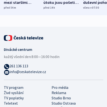
mezi staršími
útoku jsou pošetilé,
duševní poho
Poláky nebezpečné
míní estonský
ukázala
před 54
m
před 14
h
včera v 07:30
zdravotní rady
bezpečnostní
mezinárodní 
expert
Divácké centrum
každý všední den:
8:00—16:00 hodin
261 136 113
info@ceskatelevize.cz
TV program
Pro média
Živé vysílání
Reklama
TV poplatky
Studio Brno
Teletext
Studio Ostrava