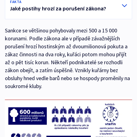
FAKTA
Jaké postihy hrozí za porušení zákona?
Sankce se většinou pohybovaly mezi 500 a 15 000
korunami. Podle zákona ale v případě závažnějších
porušení hrozí hostinským až dvoumilionová pokuta a
zákaz činnosti na dva roky, kuřáci potom mohou přijít
až o pět tisíc korun. Někteří podnikatelé se rozhodli
zákon obejít, a zatím úspěšně. Vznikly kuřárny bez
obsluhy hned vedle barů nebo se hospody proměnily na
soukromé kluby.