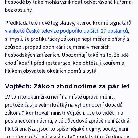
hospodě by také mohla vzniknout odvětrávaná kuřárna
bez obsluhy.
Předkladatelé nové legislativy, kterou kromě signatářů
v anketě České televize podpořilo dalších 27 poslanců
,
si myslí, že protikuřácký zákon je nepřiměřeně přísný a
způsobil propad podnikání zejména v menších
hospodských zařízeních. Upozorňují také na to, že lidé
chodí kouřit před restaurace, kde obtěžují kouřem a
hlukem obyvatele okolních domů a bytů.
Vojtěch: Zákon zhodnotíme za pár let
„V tomto okamžiku není na místě úpravu měnit,
protože čas je velmi krátký na vyhodnocení dopadů
zákona,“ kontroval ministr Vojtěch. „Je to vidět i na
poslaneckém návrhu, v té důvodové zprávě není žádná
hlubší analýza, jsou to spíše nějaké dojmy, pocity, není
to opřeno o žádná jasná data,“ dodal s tím, že dopady