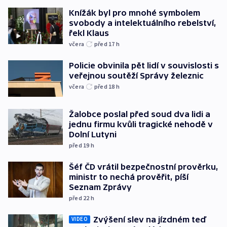
Knížák byl pro mnohé symbolem
svobody a intelektuálního rebelství,
řekl Klaus
včera
před 17
h
Policie obvinila pět lidí v souvislosti s
veřejnou soutěží Správy železnic
včera
před 18
h
Žalobce poslal před soud dva lidi a
jednu firmu kvůli tragické nehodě v
Dolní Lutyni
před 19
h
Šéf ČD vrátil bezpečnostní prověrku,
ministr to nechá prověřit, píší
Seznam Zprávy
před 22
h
Zvýšení slev na jízdném teď
VIDEO