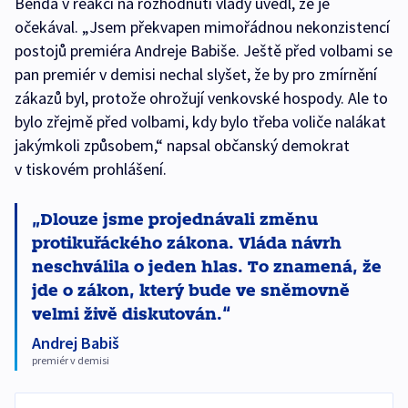
Benda v reakci na rozhodnutí vlády uvedl, že je
očekával. „Jsem překvapen mimořádnou nekonzistencí
postojů premiéra Andreje Babiše. Ještě před volbami se
pan premiér v demisi nechal slyšet, že by pro zmírnění
zákazů byl, protože ohrožují venkovské hospody. Ale to
bylo zřejmě před volbami, kdy bylo třeba voliče nalákat
jakýmkoli způsobem,“ napsal občanský demokrat
v tiskovém prohlášení.
Dlouze jsme projednávali změnu
protikuřáckého zákona. Vláda návrh
neschválila o jeden hlas. To znamená, že
jde o zákon, který bude ve sněmovně
velmi živě diskutován.
Andrej Babiš
premiér v demisi