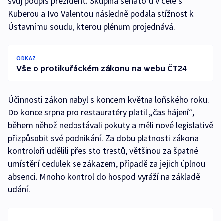
svůj podpis prezident. Skupina senátorů v čele s
Kuberou a Ivo Valentou následně podala stížnost k
Ústavnímu soudu, kterou plénum projednává.
ODKAZ
Vše o protikuřáckém zákonu na webu ČT24
Účinnosti zákon nabyl s koncem května loňského roku.
Do konce srpna pro restauratéry platil „čas hájení“,
během něhož nedostávali pokuty a měli nové legislativě
přizpůsobit své podnikání. Za dobu platnosti zákona
kontroloři udělili přes sto trestů, většinou za špatné
umístění cedulek se zákazem, případě za jejich úplnou
absenci. Mnoho kontrol do hospod vyráží na základě
udání.