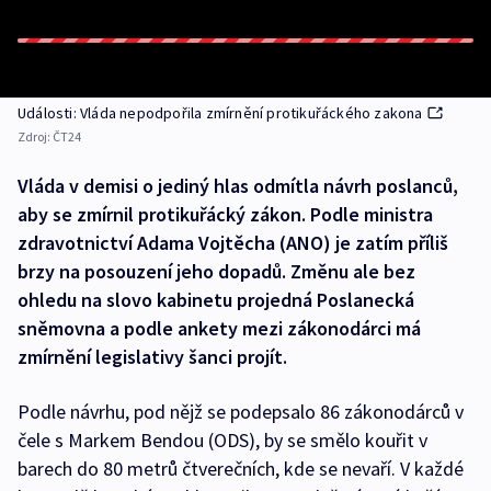
Události: Vláda nepodpořila zmírnění protikuřáckého zakona
Zdroj:
ČT24
Vláda v demisi o jediný hlas odmítla návrh poslanců,
aby se zmírnil protikuřácký zákon. Podle ministra
zdravotnictví Adama Vojtěcha (ANO) je zatím příliš
brzy na posouzení jeho dopadů. Změnu ale bez
ohledu na slovo kabinetu projedná Poslanecká
sněmovna a podle ankety mezi zákonodárci má
zmírnění legislativy šanci projít.
Podle návrhu, pod nějž se podepsalo 86 zákonodárců v
čele s Markem Bendou (ODS), by se smělo kouřit v
barech do 80 metrů čtverečních, kde se nevaří. V každé