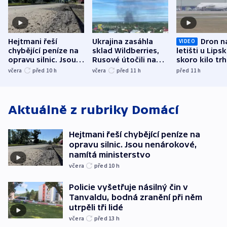
Hejtmani řeší
Ukrajina zasáhla
Dron n
VIDEO
chybějící peníze na
sklad Wildberries,
letišti u Lips
opravu silnic. Jsou
Rusové útočili na
skoro kilo trh
nenárokové, namítá
trh, hasiče či
indicie ukazuj
včera
před 10
h
včera
před 11
h
před 11
h
ministerstvo
stadion
Rusko
Aktuálně z rubriky
Domácí
Hejtmani řeší chybějící peníze na
opravu silnic. Jsou nenárokové,
namítá ministerstvo
včera
před 10
h
Policie vyšetřuje násilný čin v
Tanvaldu, bodná zranění při něm
utrpěli tři lidé
včera
před 13
h