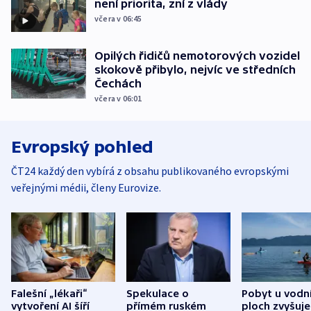
není priorita, zní z vlády
včera v 06:45
Opilých řidičů nemotorových vozidel
skokově přibylo, nejvíc ve středních
Čechách
včera v 06:01
Evropský pohled
ČT24 každý den vybírá z obsahu publikovaného evropskými
veřejnými médii, členy Eurovize.
Falešní „lékaři“
Spekulace o
Pobyt u vodn
vytvoření AI šíří
přímém ruském
ploch zvyšuje