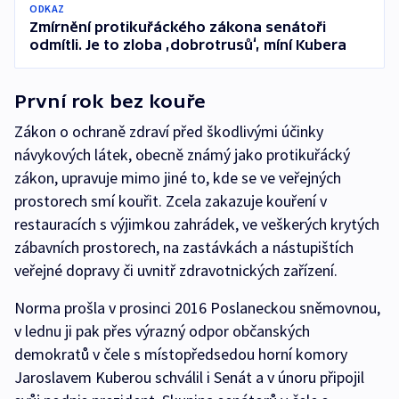
ODKAZ
Zmírnění protikuřáckého zákona senátoři
odmítli. Je to zloba ‚dobrotrusů‘, míní Kubera
První rok bez kouře
Zákon o ochraně zdraví před škodlivými účinky
návykových látek, obecně známý jako protikuřácký
zákon, upravuje mimo jiné to, kde se ve veřejných
prostorech smí kouřit. Zcela zakazuje kouření v
restauracích s výjimkou zahrádek, ve veškerých krytých
zábavních prostorech, na zastávkách a nástupištích
veřejné dopravy či uvnitř zdravotnických zařízení.
Norma prošla v prosinci 2016 Poslaneckou sněmovnou,
v lednu ji pak přes výrazný odpor občanských
demokratů v čele s místopředsedou horní komory
Jaroslavem Kuberou schválil i Senát a v únoru připojil