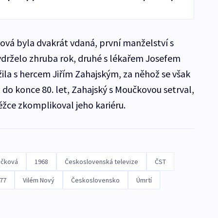
ová byla dvakrát vdaná, první manželství s
drželo zhruba rok, druhé s lékařem Josefem
žila s hercem Jiřím Zahajským, za něhož se však
i do konce 80. let, Zahajský s Moučkovou setrval,
těžce zkomplikoval jeho kariéru.
učková
1968
Československá televize
ČST
 77
Vilém Nový
Československo
Úmrtí