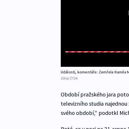
Události, komentáře: Zemřela Kamila
Zdroj:
ČT24
Období pražského jara poto
televizního studia najednou 
svého období,“ podotkl Mic
Poté, co v noci na 21. srpna