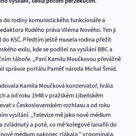
ího vysílání, čelila potom perzekucím.
a do rodiny komunistického funkcionáře a
redaktora Rudého práva Viléma Nového. Ten ji
l do KSČ. Předtím ještě musela rodina přežít
ského exilu, kde se podílel na vysílání BBC a
čním táboře. „Paní Kamilu Moučkovou převážně
il správce portálu Paměť národa Michal Šmíd.
tudovala Kamila Moučková konzervatoř, hrála
ech a od roku 1948 v pražském Libeňském
acovat v Československém rozhlasu a od roku
zním vysílání. „Televize mě jako nové médium
a zvládnutý a poté, co mě kolegové lanařili do
o nové médium nakonec zlákala,“ vzpomínala.