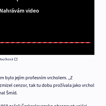
Nahrávám video
 Moučková
m bylo jejím profesním vrcholem. „Z
zmizel cenzor, tak tu dobu prožívala jako vrchol
hal Šmíd.
 1968 začali Československo obsazovat vojáci