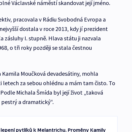
plné Václavské náměstí skandovat její jméno.
ktiv, pracovala v Rádiu Svobodná Evropa a
ejvyšší dostala v roce 2013, kdy jí prezident
 zásluhy I. stupně. Hlava státu ji nazvala
, o tři roky později se stala čestnou
la Kamila Moučková devadesátiny, mohla
áti letech za sebou ohlédnu a mám tam čisto. To
 Podle Michala Šmída byl její život „taková
i pestrý a dramatický“.
 lepení pytlíků k Melantrichu. Proměny Kamily