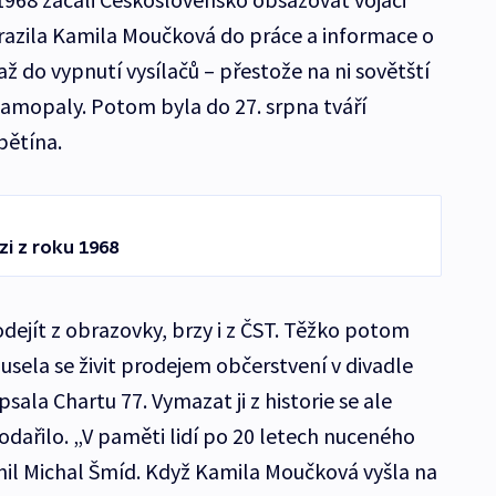
razila Kamila Moučková do práce a informace o
 do vypnutí vysílačů – přestože na ni sovětští
 samopaly. Potom byla do 27. srpna tváří
bětína.
zi z roku 1968
dejít z obrazovky, brzy i z ČST. Těžko potom
sela se živit prodejem občerstvení v divadle
ala Chartu 77. Vymazat ji z historie se ale
ařilo. „V paměti lidí po 20 letech nuceného
il Michal Šmíd. Když Kamila Moučková vyšla na