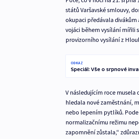
států Varšavské smlouvy, do
okupaci předávala divákům až
vojáci během vysílání mířili
provizorního vysílání z Hlou
ODKAZ
Speciál: Vše o srpnové inva
V následujícím roce musela o
hledala nové zaměstnání, mu
nebo lepením pytlíků. Podeps
normalizačnímu režimu nepod
zapomnění zůstala,“ zdůrazn