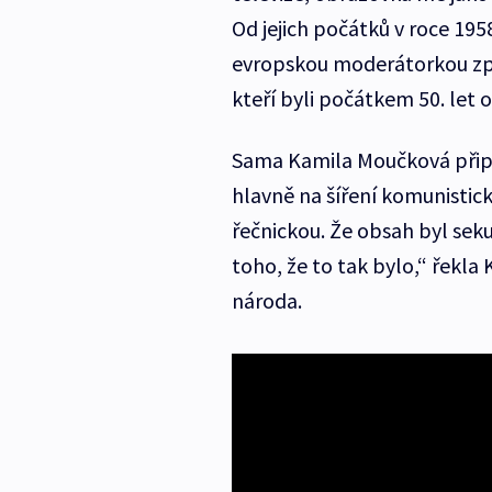
Od jejich počátků v roce 195
evropskou moderátorkou zpráv
kteří byli počátkem 50. let 
Sama Kamila Moučková připus
hlavně na šíření komunistick
řečnickou. Že obsah byl se
toho, že to tak bylo,“ řekl
národa.