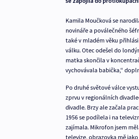
se zapojila do protiokupačn
Kamila Moučková se narodil
novináře a poválečného šéf
také v mladém věku přihlási
válku. Otec odešel do londýn
matka skončila v koncentra
vychovávala babička,“ dopln
Po druhé světové válce vys
zprvu v regionálních divadl
divadle. Brzy ale začala pr
1956 se podílela i na televi
zajímala. Mikrofon jsem měl
televize, obrazovka mě jak