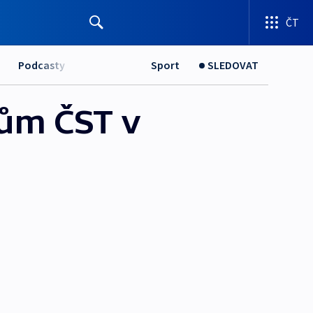
ČT
Podcasty
Sport
SLEDOVAT
ům ČST v