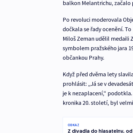
balkon Melantrichu, začalo 
Po revoluci moderovala Obje
dočkala se řady ocenění. To n
Miloš Zeman udělil medaili Za
symbolem pražského jara 1968
občankou Prahy.
Když před dvěma lety slavi
prohlásit: „Já se v devades
je k nezaplacení,“ podotkla.
kronika 20. století, byl velm
ODKAZ
Z divadla do hlasatelny, od