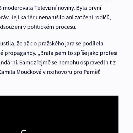
8 moderovala Televizní noviny. Byla první
. Její kariéru nenarušilo ani zatčení rodičů,
odsouzeni v politickém procesu.
tila, že až do pražského jara se podílela
é propagandy. „Brala jsem to spíše jako profesi
kundární. Samozřejmě se nemohu ospravedlnit z
a Kamila Moučková v rozhovoru pro Paměť